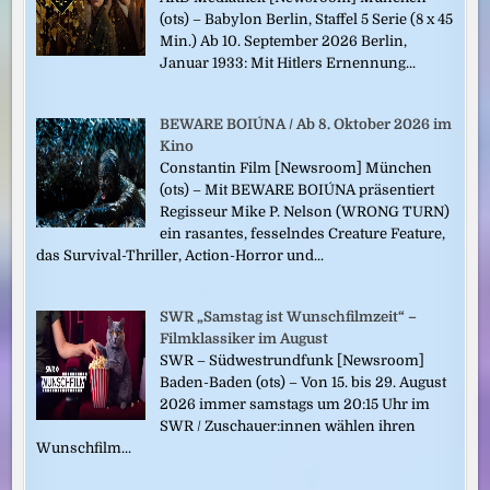
(ots) – Babylon Berlin, Staffel 5 Serie (8 x 45
Min.) Ab 10. September 2026 Berlin,
Januar 1933: Mit Hitlers Ernennung...
BEWARE BOIÚNA / Ab 8. Oktober 2026 im
Kino
Constantin Film [Newsroom] München
(ots) – Mit BEWARE BOIÚNA präsentiert
Regisseur Mike P. Nelson (WRONG TURN)
ein rasantes, fesselndes Creature Feature,
das Survival-Thriller, Action-Horror und...
SWR „Samstag ist Wunschfilmzeit“ –
Filmklassiker im August
SWR – Südwestrundfunk [Newsroom]
Baden-Baden (ots) – Von 15. bis 29. August
2026 immer samstags um 20:15 Uhr im
SWR / Zuschauer:innen wählen ihren
Wunschfilm...