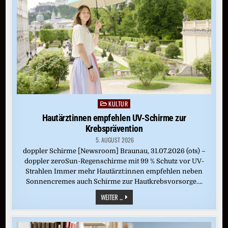
KULTUR
Posted
in
Hautärztinnen empfehlen UV-Schirme zur
Krebsprävention
5. AUGUST 2026
doppler Schirme [Newsroom] Braunau, 31.07.2026 (ots) –
doppler zeroSun-Regenschirme mit 99 % Schutz vor UV-
Strahlen Immer mehr Hautärzt:innen empfehlen neben
Sonnencremes auch Schirme zur Hautkrebsvorsorge….
HAUTÄRZTINNEN
WEITER ...
EMPFEHLEN
UV-
SCHIRME
ZUR