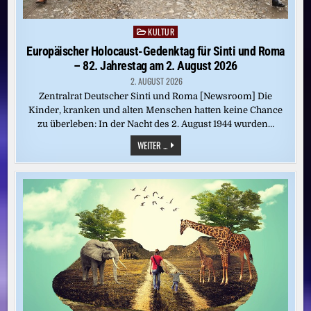
KULTUR
Posted
in
Europäischer Holocaust-Gedenktag für Sinti und Roma
– 82. Jahrestag am 2. August 2026
2. AUGUST 2026
Zentralrat Deutscher Sinti und Roma [Newsroom] Die
Kinder, kranken und alten Menschen hatten keine Chance
zu überleben: In der Nacht des 2. August 1944 wurden…
EUROPÄISCHER
WEITER ...
HOLOCAUST-
GEDENKTAG
FÜR
SINTI
UND
ROMA
–
82.
JAHRESTAG
AM
2.
AUGUST
2026