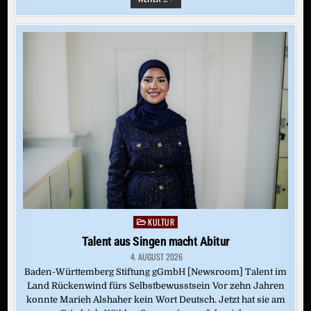
SYSTEMUMSTELLUNG
IM
AUGUST
–
ELF
TAGE
KEINE
AUSLEIHE
KULTUR
Posted
in
Talent aus Singen macht Abitur
4. AUGUST 2026
Baden-Württemberg Stiftung gGmbH [Newsroom] Talent im
Land Rückenwind fürs Selbstbewusstsein Vor zehn Jahren
konnte Marieh Alshaher kein Wort Deutsch. Jetzt hat sie am