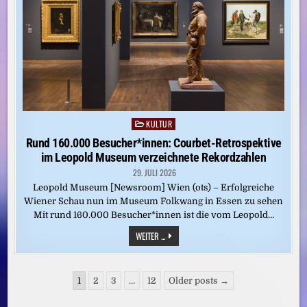
CARIO:
„EINER
DER
MARKANTESTEN
UNTERHALTUNGSKÜNSTLER
IM
WESTEN“
KULTUR
Posted
in
Rund 160.000 Besucher*innen: Courbet-Retrospektive
im Leopold Museum verzeichnete Rekordzahlen
29. JULI 2026
Leopold Museum [Newsroom] Wien (ots) – Erfolgreiche
Wiener Schau nun im Museum Folkwang in Essen zu sehen
Mit rund 160.000 Besucher*innen ist die vom Leopold…
RUND
WEITER ...
160.000
BESUCHER*INNEN:
COURBET-
RETROSPEKTIVE
Seitennummerierung
IM
1
2
3
…
12
Older posts →
LEOPOLD
der
MUSEUM
VERZEICHNETE