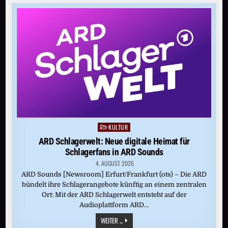
EINE
ZUKUNFT
OHNE
ANGST:
EUROPCAR
FEIERT
ERNEUT
VIELFALT
AUF
DEM
CSD
IN
HAMBURG
KULTUR
Posted
in
ARD Schlagerwelt: Neue digitale Heimat für
Schlagerfans in ARD Sounds
4. AUGUST 2026
ARD Sounds [Newsroom] Erfurt/Frankfurt (ots) – Die ARD
bündelt ihre Schlagerangebote künftig an einem zentralen
Ort: Mit der ARD Schlagerwelt entsteht auf der
Audioplattform ARD…
ARD
WEITER ...
SCHLAGERWELT: