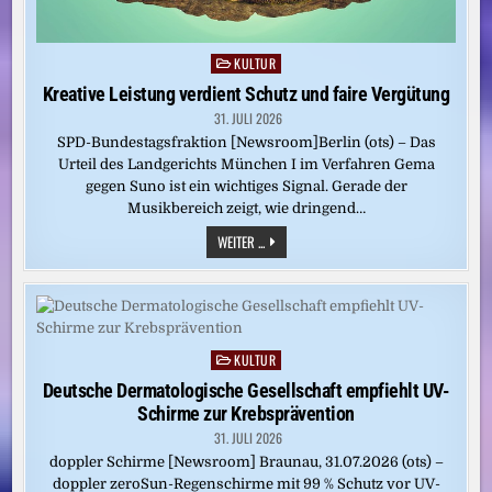
KULTUR
Posted
in
Kreative Leistung verdient Schutz und faire Vergütung
31. JULI 2026
SPD-Bundestagsfraktion [Newsroom]Berlin (ots) – Das
Urteil des Landgerichts München I im Verfahren Gema
gegen Suno ist ein wichtiges Signal. Gerade der
Musikbereich zeigt, wie dringend…
KREATIVE
WEITER ...
LEISTUNG
VERDIENT
SCHUTZ
UND
FAIRE
VERGÜTUNG
KULTUR
Posted
in
Deutsche Dermatologische Gesellschaft empfiehlt UV-
Schirme zur Krebsprävention
31. JULI 2026
doppler Schirme [Newsroom] Braunau, 31.07.2026 (ots) –
doppler zeroSun-Regenschirme mit 99 % Schutz vor UV-