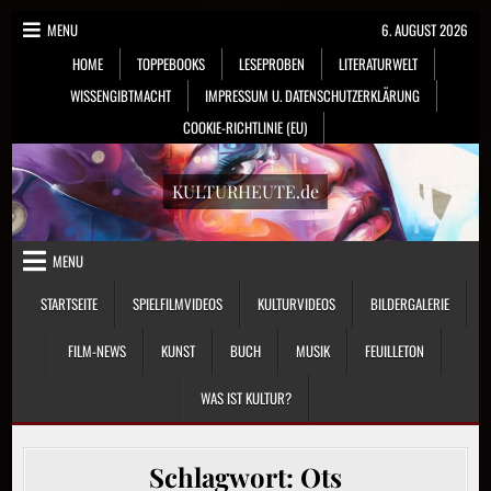
Skip
MENU
6. AUGUST 2026
to
HOME
TOPPEBOOKS
LESEPROBEN
LITERATURWELT
content
WISSENGIBTMACHT
IMPRESSUM U. DATENSCHUTZERKLÄRUNG
COOKIE-RICHTLINIE (EU)
KULTURHEUTE.de
MENU
STARTSEITE
SPIELFILMVIDEOS
KULTURVIDEOS
BILDERGALERIE
FILM-NEWS
KUNST
BUCH
MUSIK
FEUILLETON
WAS IST KULTUR?
Schlagwort:
Ots