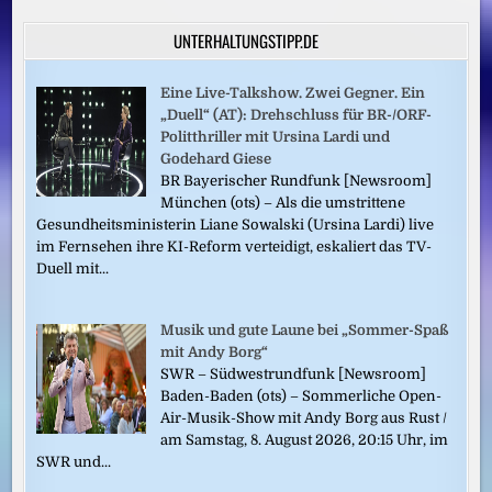
Beiträge
REKORDZAHLEN
UNTERHALTUNGSTIPP.DE
Eine Live-Talkshow. Zwei Gegner. Ein
„Duell“ (AT): Drehschluss für BR-/ORF-
Politthriller mit Ursina Lardi und
Godehard Giese
BR Bayerischer Rundfunk [Newsroom]
München (ots) – Als die umstrittene
Gesundheitsministerin Liane Sowalski (Ursina Lardi) live
im Fernsehen ihre KI-Reform verteidigt, eskaliert das TV-
Duell mit...
Musik und gute Laune bei „Sommer-Spaß
mit Andy Borg“
SWR – Südwestrundfunk [Newsroom]
Baden-Baden (ots) – Sommerliche Open-
Air-Musik-Show mit Andy Borg aus Rust /
am Samstag, 8. August 2026, 20:15 Uhr, im
SWR und...