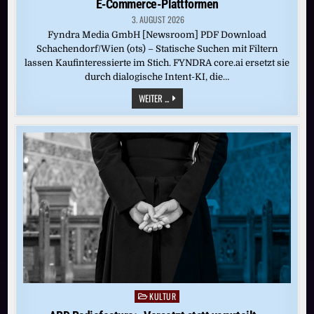
E‑Commerce-Plattformen
3. AUGUST 2026
Fyndra Media GmbH [Newsroom] PDF Download
Schachendorf/Wien (ots) – Statische Suchen mit Filtern
lassen Kaufinteressierte im Stich. FYNDRA core.ai ersetzt sie
durch dialogische Intent-KI, die…
VOM
WEITER ...
FILTER
ZUM
VERKAUFSGESPRÄCH:
FYNDRA
INTENT-
KI
STEIGERT
CONVERSION
RATES
AUF
BESTEHENDEN
E‑COMMERCE-
PLATTFORMEN
KULTUR
Posted
in