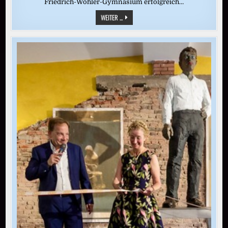
Friedrich-Wöhler-Gymnasium erfolgreich…
TALENT
WEITER ...
AUS
SINGEN
MACHT
ABITUR