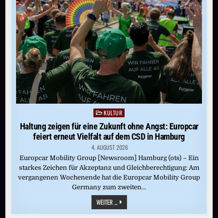
ROSENHANG
FÜHRT
MUSEUM
IN
DIE
ZUKUNFT
KULTUR
Posted
in
Haltung zeigen für eine Zukunft ohne Angst: Europcar
feiert erneut Vielfalt auf dem CSD in Hamburg
4. AUGUST 2026
Europcar Mobility Group [Newsroom] Hamburg (ots) – Ein
starkes Zeichen für Akzeptanz und Gleichberechtigung: Am
vergangenen Wochenende hat die Europcar Mobility Group
Germany zum zweiten…
HALTUNG
WEITER ...
ZEIGEN
FÜR