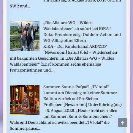
am Samstag, 8. August 2026, 20:15 Uhr, im
SWR und...
„Die Allstars-WG – Wildes
Waldabenteuer“ ab sofort bei KiKA /
Doku-Premiere zeigt Outdoor-Action und
WG-Alltag ohne Eltern
KiKA – Der Kinderkanal ARD/ZDF
[Newsroom] Erfurt (ots) – Wiedersehen
mit bekannten Gesichtern: In „Die Allstars-WG – Wildes
Waldabenteuer“ (ZDF) kommen sechs ehemalige
Protagonistinnen und...
Sommer. Sonne. Pufpaff. „TV total“
kommt am Dienstag mit einer Sommer-
Edition zurück auf ProSieben
ProSieben [Newsroom] Unterföhring (ots)
– 6. August 2026. „Heute dreht sich alles
um Sommer, Sonne, Sonnenschein.“ –
SCRO
Während Deutschland schwitzt, beendet „TV total“ die
TO
Sommerpause....
TOP