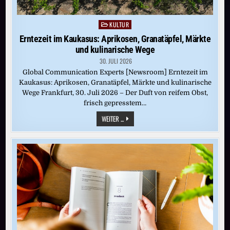
KULTUR
Posted
in
Erntezeit im Kaukasus: Aprikosen, Granatäpfel, Märkte
und kulinarische Wege
30. JULI 2026
Global Communication Experts [Newsroom] Erntezeit im
Kaukasus: Aprikosen, Granatäpfel, Märkte und kulinarische
Wege Frankfurt, 30. Juli 2026 – Der Duft von reifem Obst,
frisch gepresstem…
ERNTEZEIT
WEITER ...
IM
KAUKASUS:
APRIKOSEN,
GRANATÄPFEL,
MÄRKTE
UND
KULINARISCHE
WEGE