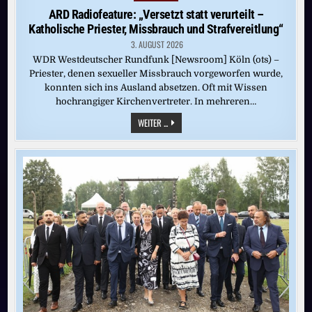
in
ARD Radiofeature: „Versetzt statt verurteilt –
Katholische Priester, Missbrauch und Strafvereitlung“
3. AUGUST 2026
WDR Westdeutscher Rundfunk [Newsroom] Köln (ots) –
Priester, denen sexueller Missbrauch vorgeworfen wurde,
konnten sich ins Ausland absetzen. Oft mit Wissen
hochrangiger Kirchenvertreter. In mehreren…
ARD
WEITER ...
RADIOFEATURE:
„VERSETZT
STATT
VERURTEILT
–
KATHOLISCHE
PRIESTER,
MISSBRAUCH
UND
STRAFVEREITLUNG“