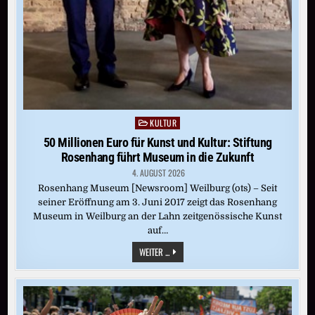
KULTUR
Posted
in
50 Millionen Euro für Kunst und Kultur: Stiftung
Rosenhang führt Museum in die Zukunft
4. AUGUST 2026
Rosenhang Museum [Newsroom] Weilburg (ots) – Seit
seiner Eröffnung am 3. Juni 2017 zeigt das Rosenhang
Museum in Weilburg an der Lahn zeitgenössische Kunst
auf…
50
WEITER ...
MILLIONEN
EURO
FÜR
KUNST
UND
KULTUR:
STIFTUNG