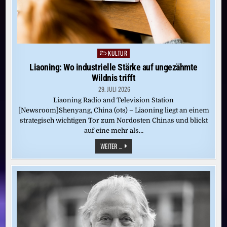
KULTUR
Posted
in
Liaoning: Wo industrielle Stärke auf ungezähmte
Wildnis trifft
29. JULI 2026
Liaoning Radio and Television Station
[Newsroom]Shenyang, China (ots) – Liaoning liegt an einem
strategisch wichtigen Tor zum Nordosten Chinas und blickt
auf eine mehr als…
LIAONING:
WEITER ...
WO
INDUSTRIELLE
STÄRKE
AUF
UNGEZÄHMTE
WILDNIS
TRIFFT