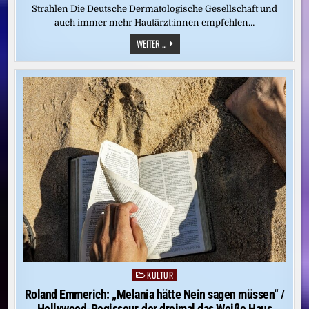
Strahlen Die Deutsche Dermatologische Gesellschaft und
auch immer mehr Hautärzt:innen empfehlen…
DEUTSCHE
WEITER ...
DERMATOLOGISCHE
GESELLSCHAFT
EMPFIEHLT
UV-
SCHIRME
ZUR
KREBSPRÄVENTION
KULTUR
Posted
in
Roland Emmerich: „Melania hätte Nein sagen müssen“ /
Hollywood-Regisseur, der dreimal das Weiße Haus