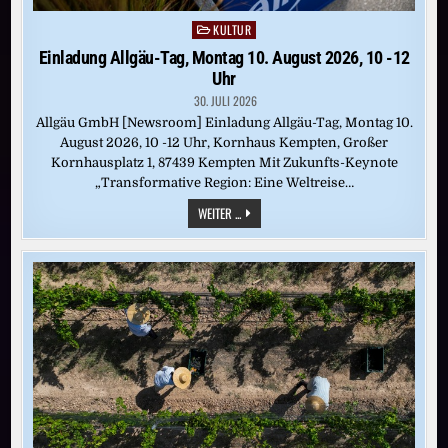
KULTUR
Posted
in
Einladung Allgäu-Tag, Montag 10. August 2026, 10 -12
Uhr
30. JULI 2026
Allgäu GmbH [Newsroom] Einladung Allgäu-Tag, Montag 10.
August 2026, 10 -12 Uhr, Kornhaus Kempten, Großer
Kornhausplatz 1, 87439 Kempten Mit Zukunfts-Keynote
„Transformative Region: Eine Weltreise…
EINLADUNG
WEITER ...
ALLGÄU-
TAG,
MONTAG
10.
AUGUST
2026,
10
-12
UHR