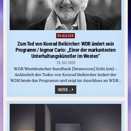
KULTUR
Posted
in
Zum Tod von Konrad Beikircher: WDR ändert sein
Programm / Ingmar Cario: „Einer der markantesten
Unterhaltungskünstler im Westen“
29. JULI 2026
WDR Westdeutscher Rundfunk [Newsroom] Köln (ots) –
Anlässlich des Todes von Konrad Beikircher ändert der
WDR heute das Programm und zeigt im Anschluss an WDR…
ZUM
WEITER ...
TOD
VON
KONRAD
BEIKIRCHER:
WDR
ÄNDERT
SEIN
PROGRAMM
/
INGMAR