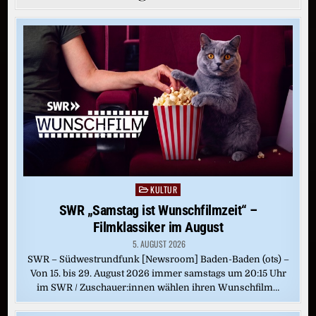
KULTUR
Posted
in
SWR „Samstag ist Wunschfilmzeit“ –
Filmklassiker im August
5. AUGUST 2026
SWR – Südwestrundfunk [Newsroom] Baden-Baden (ots) –
Von 15. bis 29. August 2026 immer samstags um 20:15 Uhr
im SWR / Zuschauer:innen wählen ihren Wunschfilm…