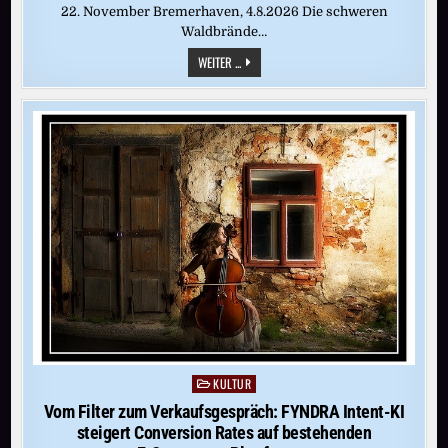
22. November Bremerhaven, 4.8.2026 Die schweren
Waldbrände…
PRESSEMELDUNG:
WEITER ...
„SICHER,
ODER?“
–
NEUE
MITMACH-
AUSSTELLUNG
IM
KLIMAHAUS
TESTET
KRISENKOMPETENZ
KULTUR
Posted
in
Vom Filter zum Verkaufsgespräch: FYNDRA Intent-KI
steigert Conversion Rates auf bestehenden