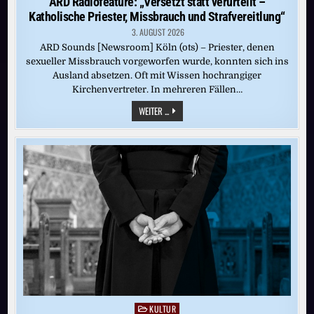
ARD Radiofeature: „Versetzt statt verurteilt –
Katholische Priester, Missbrauch und Strafvereitlung“
3. AUGUST 2026
ARD Sounds [Newsroom] Köln (ots) – Priester, denen
sexueller Missbrauch vorgeworfen wurde, konnten sich ins
Ausland absetzen. Oft mit Wissen hochrangiger
Kirchenvertreter. In mehreren Fällen…
ARD
WEITER ...
RADIOFEATURE:
„VERSETZT
STATT
VERURTEILT
–
KATHOLISCHE
PRIESTER,
MISSBRAUCH
UND
STRAFVEREITLUNG“
KULTUR
Posted