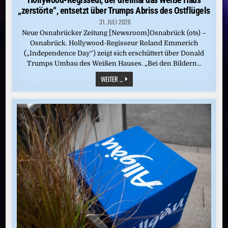
„zerstörte“, entsetzt über Trumps Abriss des Ostflügels
31. JULI 2026
Neue Osnabrücker Zeitung [Newsroom]Osnabrück (ots) –
Osnabrück. Hollywood-Regisseur Roland Emmerich
(„Independence Day“) zeigt sich erschüttert über Donald
Trumps Umbau des Weißen Hauses. „Bei den Bildern…
ROLAND
WEITER ...
EMMERICH:
„MELANIA
HÄTTE
NEIN
SAGEN
MÜSSEN“
/
HOLLYWOOD-
REGISSEUR,
DER
DREIMAL
DAS
WEISSE H
AUS „
ZERSTÖRTE“, E
NTSETZT Ü
BER T
RUMPS A
BRISS D
ES O
STFLÜGELS