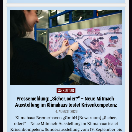
NEUE
DIGITALE
HEIMAT
FÜR
SCHLAGERFANS
IN
ARD
SOUNDS
KULTUR
Posted
in
Pressemeldung: „Sicher, oder?“ – Neue Mitmach-
Ausstellung im Klimahaus testet Krisenkompetenz
4. AUGUST 2026
Klimahaus Bremerhaven gGmbH [Newsroom] „Sicher,
oder?“ – Neue Mitmach-Ausstellung im Klimahaus testet
Krisenkompetenz Sonderausstellung vom 19. September bis