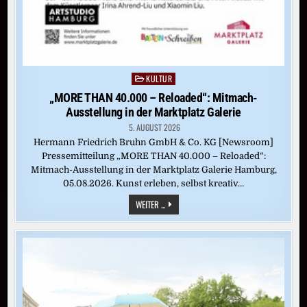
KULTUR
Posted
in
„MORE THAN 40.000 – Reloaded“: Mitmach-
Ausstellung in der Marktplatz Galerie
5. AUGUST 2026
Hermann Friedrich Bruhn GmbH & Co. KG [Newsroom]
Pressemitteilung „MORE THAN 40.000 – Reloaded“:
Mitmach-Ausstellung in der Marktplatz Galerie Hamburg,
05.08.2026. Kunst erleben, selbst kreativ…
„MORE
WEITER ...
THAN
40.000
–
RELOADED“:
MITMACH-
AUSSTELLUNG
IN
DER
MARKTPLATZ
GALERIE