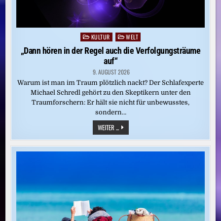
KULTUR
WELT
Posted
in
„Dann hören in der Regel auch die Verfolgungsträume
auf“
9. AUGUST 2026
Warum ist man im Traum plötzlich nackt? Der Schlafexperte
Michael Schredl gehört zu den Skeptikern unter den
Traumforschern: Er hält sie nicht für unbewusstes,
sondern…
„DANN
WEITER ...
HÖREN
IN
DER
REGEL
AUCH
DIE
VERFOLGUNGSTRÄUME
AUF“