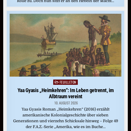
Rolle zu. Doch nun sitzt er an den Hebeln der Macht…
FEUILLETON
Posted
in
Yaa Gyasis „Heimkehren“: Im Leben getrennt, im
Albtraum vereint
10. AUGUST 2026
Yaa Gyasis Roman „Heimkehren“ (2016) erzählt
amerikanische Kolonialgeschichte über sieben
Generationen und vierzehn Schicksale hinweg – Folge 49
der F.A.Z.-Serie „Amerika, wie es im Buche…