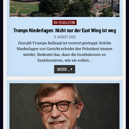
FEUILLETON
Posted
in
Trumps Niederlagen: Nicht nur der East Wing ist weg
9. AUGUST 2026
Donald Trumps Ballsaal ist vorerst gestoppt. Solche
Niederlagen vor Gericht erleidet der Präsident immer
wieder. Bedeutet das, dass die Institutionen so
funktionieren, wie sie sollen…
TRUMPS
WEITER ...
NIEDERLAGEN:
NICHT
NUR
DER
EAST
WING
IST
WEG