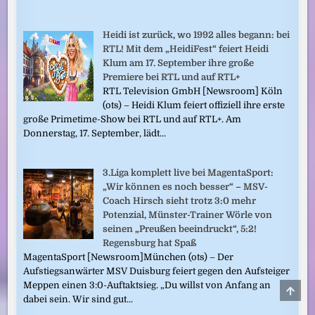
Heidi ist zurück, wo 1992 alles begann: bei
RTL! Mit dem „HeidiFest“ feiert Heidi
Klum am 17. September ihre große
Premiere bei RTL und auf RTL+
RTL Television GmbH [Newsroom] Köln
(ots) – Heidi Klum feiert offiziell ihre erste
große Primetime-Show bei RTL und auf RTL+. Am
Donnerstag, 17. September, lädt...
3.Liga komplett live bei MagentaSport:
„Wir können es noch besser“ – MSV-
Coach Hirsch sieht trotz 3:0 mehr
Potenzial, Münster-Trainer Wörle von
seinen „Preußen beeindruckt“, 5:2!
Regensburg hat Spaß
MagentaSport [Newsroom]München (ots) – Der
Aufstiegsanwärter MSV Duisburg feiert gegen den Aufsteiger
Meppen einen 3:0-Auftaktsieg. „Du willst von Anfang an
SCRO
TO
dabei sein. Wir sind gut...
TOP