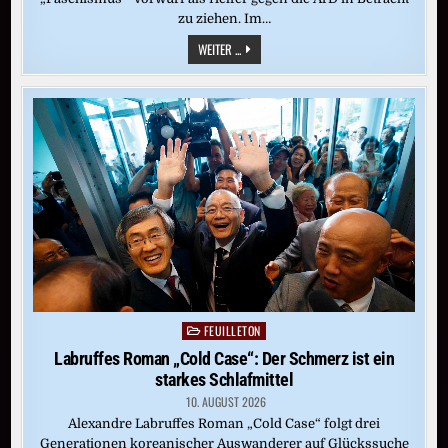
zu ziehen. Im…
INTERVIEW
WEITER ...
MIT
LINKEN-
CHEF:
PANTISANO
WEITER
UNVEREINBAR
MIT
DER
CDU
FEUILLETON
Posted
in
Labruffes Roman „Cold Case“: Der Schmerz ist ein
starkes Schlafmittel
10. AUGUST 2026
Alexandre Labruffes Roman „Cold Case“ folgt drei
Generationen koreanischer Auswanderer auf Glückssuche