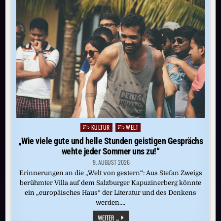
KULTUR
WELT
Posted
in
„Wie viele gute und helle Stunden geistigen Gesprächs
wehte jeder Sommer uns zu!“
9. AUGUST 2026
Erinnerungen an die „Welt von gestern“: Aus Stefan Zweigs
berühmter Villa auf dem Salzburger Kapuzinerberg könnte
ein „europäisches Haus“ der Literatur und des Denkens
werden….
„WIE
WEITER ...