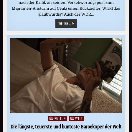
nach der Kritik an seinem Verschwörungspost zum
Migranten-Ansturm auf Ceuta einen Rückzieher. Wirkt das
glaubwürdig? Auch der WDR…
NACH
WEITER ...
KRITIK
AN
X-
POST:
CEUTA-
THEORIE:
ARD-
KORRESPONDENT
RESTLE
RUDERT
ZURÜCK
KULTUR
WELT
Posted
in
Die längste, teuerste und bunteste Barockoper der Welt