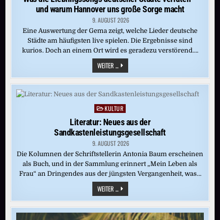
und warum Hannover uns große Sorge macht
9. AUGUST 2026
Eine Auswertung der Gema zeigt, welche Lieder deutsche
Städte am häufigsten live spielen. Die Ergebnisse sind
kurios. Doch an einem Ort wird es geradezu verstörend….
WAS
WEITER ...
DIE
LIEBLINGSSONGS
DEUTSCHER
STÄDTE
VERRATEN
–
KULTUR
Posted
UND
WARUM
in
Literatur: Neues aus der
HANNOVER
UNS
Sandkastenleistungsgesellschaft
GROSSE S
ORGE M
9. AUGUST 2026
ACHT
Die Kolumnen der Schriftstellerin Antonia Baum erscheinen
als Buch, und in der Sammlung erinnert „Mein Leben als
Frau“ an Dringendes aus der jüngsten Vergangenheit, was…
LITERATUR:
WEITER ...
NEUES
AUS
DER
SANDKASTENLEISTUNGSGESELLSCHAFT