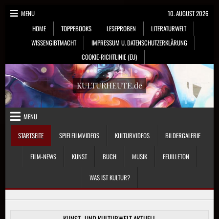
Skip
MENU
10. AUGUST 2026
to
HOME
TOPPEBOOKS
LESEPROBEN
LITERATURWELT
content
WISSENGIBTMACHT
IMPRESSUM U. DATENSCHUTZERKLÄRUNG
COOKIE-RICHTLINIE (EU)
KULTURHEUTE.de
MENU
STARTSEITE
SPIELFILMVIDEOS
KULTURVIDEOS
BILDERGALERIE
FILM-NEWS
KUNST
BUCH
MUSIK
FEUILLETON
WAS IST KULTUR?
KUNST- UND KULTURWELT AKTUELL