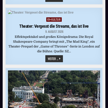
VIELE
GUTE
UND
HELLE
STUNDEN
GEISTIGEN
KULTUR
Posted
GESPRÄCHS
WEHTE
in
Theater: Vergesst die Streams, das ist live
JEDER
SOMMER
9. AUGUST 2026
UNS
ZU!“
Effektspektakel und großes Königsdrama: Die Royal
Shakespeare-Company bringt mit „The Mad King“, ein
Theater-Prequel der „Game of Thrones“-Serie in London auf
die Bühne. Quelle: SZ…
THEATER:
WEITER ...
VERGESST
DIE
STREAMS,
DAS
IST
LIVE