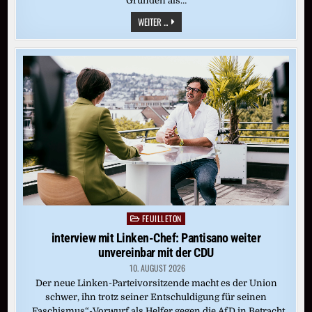
Gründen als…
HISTORIKER
WEITER ...
LARS
BEHRISCH:
GLEICHHEIT
UND
PARTIZIPATION
STANDEN
STETS
IM
WIDERSPRUCH
FEUILLETON
Posted
in
interview mit Linken-Chef: Pantisano weiter
unvereinbar mit der CDU
10. AUGUST 2026
Der neue Linken-Parteivorsitzende macht es der Union
schwer, ihn trotz seiner Entschuldigung für seinen
„Faschismus“-Vorwurf als Helfer gegen die AfD in Betracht