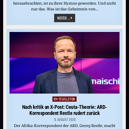
herausbrachten, ist zu ihrer Hymne geworden. Und nicht
nur das. Was ist das Geheimnis von…
50
WEITER ...
JAHRE
„DANCING
QUEEN“:
IST
DAS
DER
GRÖSSTE P
OP-S
ONG A
LLER Z
EITEN?
FEUILLETON
Posted
in
Nach kritik an X-Post: Ceuta-Theorie: ARD-
Korrespondent Restle rudert zurück
9. AUGUST 2026
Der Afrika-Korrespondent der ARD, Georg Restle, macht