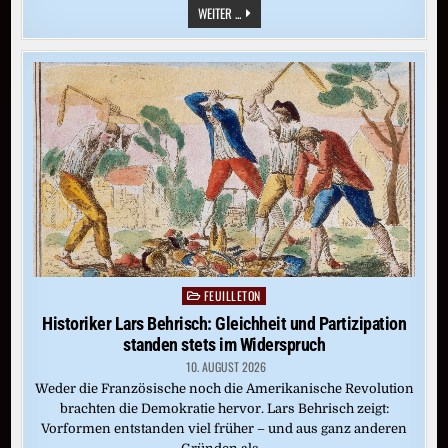
ÜBERMACHT
WEITER ...
DER
TECH-
KONZERNE:
IST
DIE
DEMOKRATIE
VERLOREN?
FEUILLETON
Posted
in
Historiker Lars Behrisch: Gleichheit und Partizipation
standen stets im Widerspruch
10. AUGUST 2026
Weder die Französische noch die Amerikanische Revolution
brachten die Demokratie hervor. Lars Behrisch zeigt:
Vorformen entstanden viel früher – und aus ganz anderen