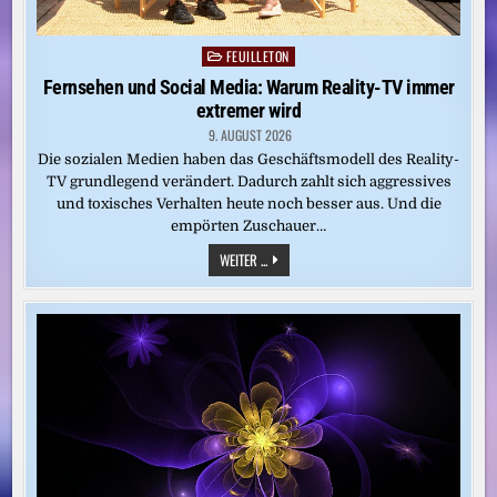
FEUILLETON
Posted
in
Fernsehen und Social Media: Warum Reality-TV immer
extremer wird
9. AUGUST 2026
Die sozialen Medien haben das Geschäftsmodell des Reality-
TV grundlegend verändert. Dadurch zahlt sich aggressives
und toxisches Verhalten heute noch besser aus. Und die
empörten Zuschauer…
FERNSEHEN
WEITER ...
UND
SOCIAL
MEDIA:
WARUM
REALITY-
TV
IMMER
EXTREMER
WIRD