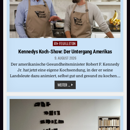
FEUILLETON
Posted
in
Kennedys Koch-Show: Der Untergang Amerikas
9. AUGUST 2026
Der amerikanische Gesundheitsminister Robert F. Kennedy
Jr. hat jetzt eine eigene Kochsendung, in der er seine
Landsleute dazu animiert, selbst gut und gesund zu kochen….
KENNEDYS
WEITER ...
KOCH-
SHOW:
DER
UNTERGANG
AMERIKAS