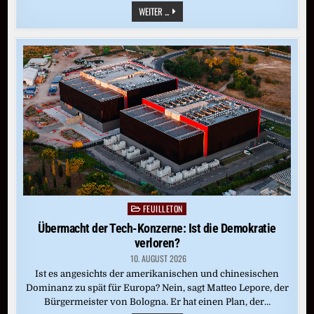
YAA
WEITER ...
GYASIS
„HEIMKEHREN“:
IM
LEBEN
GETRENNT,
IM
ALBTRAUM
VEREINT
FEUILLETON
Posted
in
Übermacht der Tech-Konzerne: Ist die Demokratie
verloren?
10. AUGUST 2026
Ist es angesichts der amerikanischen und chinesischen
Dominanz zu spät für Europa? Nein, sagt Matteo Lepore, der
Bürgermeister von Bologna. Er hat einen Plan, der…