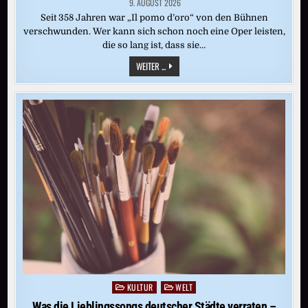
9. AUGUST 2026
Seit 358 Jahren war „Il pomo d’oro“ von den Bühnen
verschwunden. Wer kann sich schon noch eine Oper leisten,
die so lang ist, dass sie…
DIE
WEITER ...
LÄNGSTE,
TEUERSTE
UND
BUNTESTE
BAROCKOPER
DER
WELT
KULTUR
WELT
Posted
in
Was die Lieblingssongs deutscher Städte verraten –