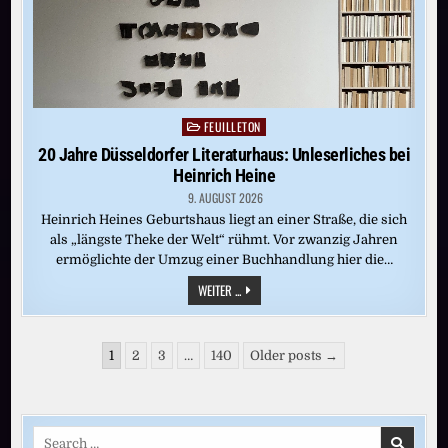
FEUILLETON
Posted
in
20 Jahre Düsseldorfer Literaturhaus: Unleserliches bei
Heinrich Heine
9. AUGUST 2026
Heinrich Heines Geburtshaus liegt an einer Straße, die sich
als „längste Theke der Welt“ rühmt. Vor zwanzig Jahren
ermöglichte der Umzug einer Buchhandlung hier die…
20
WEITER ...
JAHRE
DÜSSELDORFER
LITERATURHAUS:
UNLESERLICHES
Seitennummerierung
BEI
1
2
3
…
140
Older posts →
HEINRICH
der
HEINE
Beiträge
Search