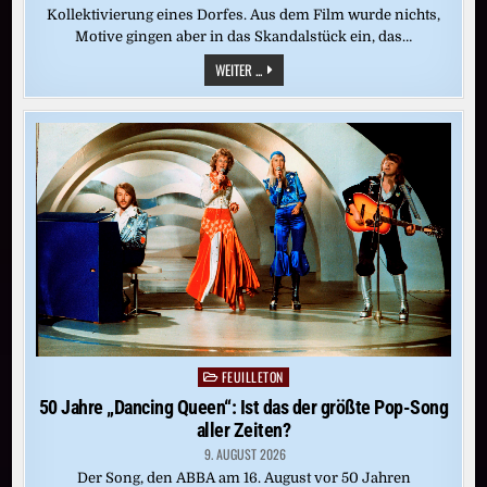
Kollektivierung eines Dorfes. Aus dem Film wurde nichts,
Motive gingen aber in das Skandalstück ein, das…
ARCHIVFUND:
WEITER ...
„DAS
IST
KEINE
ZIGARRE,
DAS
IST
EIN
KRIEGSGRUND“
FEUILLETON
Posted
in
50 Jahre „Dancing Queen“: Ist das der größte Pop-Song
aller Zeiten?
9. AUGUST 2026
Der Song, den ABBA am 16. August vor 50 Jahren