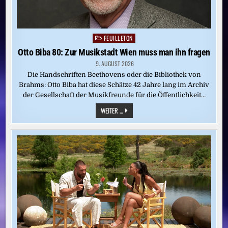
FEUILLETON
Posted
in
Otto Biba 80: Zur Musikstadt Wien muss man ihn fragen
9. AUGUST 2026
Die Handschriften Beethovens oder die Bibliothek von
Brahms: Otto Biba hat diese Schätze 42 Jahre lang im Archiv
der Gesellschaft der Musikfreunde für die Öffentlichkeit…
OTTO
WEITER ...
BIBA
80:
ZUR
MUSIKSTADT
WIEN
MUSS
MAN
IHN
FRAGEN