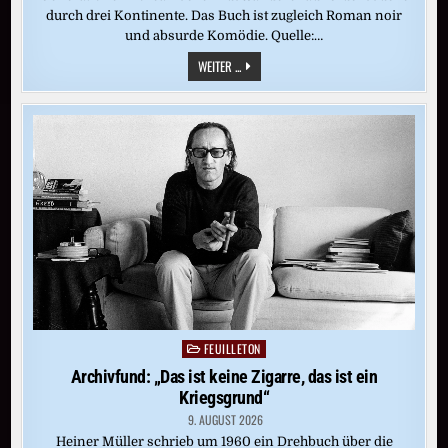
durch drei Kontinente. Das Buch ist zugleich Roman noir
und absurde Komödie. Quelle:…
LABRUFFES
WEITER ...
ROMAN
„COLD
CASE“:
DER
SCHMERZ
IST
EIN
STARKES
SCHLAFMITTEL
FEUILLETON
Posted
in
Archivfund: „Das ist keine Zigarre, das ist ein
Kriegsgrund“
9. AUGUST 2026
Heiner Müller schrieb um 1960 ein Drehbuch über die