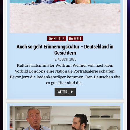
KULTUR
WELT
Posted
in
Auch so geht Erinnerungskultur – Deutschland in
Gesichtern
9. AUGUST 2026
Kulturstaatsminister Wolfram Weimer will nach dem
Vorbild Londons eine Nationale Porträtgalerie schaffen.
Bevor jetzt die Bedenkenträger kommen: Den Deutschen täte
es gut. Hier sind die…
AUCH
WEITER ...
SO
GEHT
ERINNERUNGSKULTUR
–
DEUTSCHLAND
IN
GESICHTERN