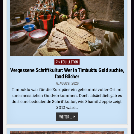
KI
GAR
NICHT
FEUILLETON
Posted
in
Vergessene Schriftkultur: Wer in Timbuktu Gold suchte,
fand Bücher
6. AUGUST 2026
Timbuktu war für die Europäer ein geheimnisvoller Ort mit
unermesslichen Goldvorkommen. Doch tatsächlich gab es
dort eine bedeutende Schriftkultur, wie Shamil Jeppie zeigt.
2012 wäre…
VERGESSENE
WEITER ...
SCHRIFTKULTUR:
WER
IN
TIMBUKTU