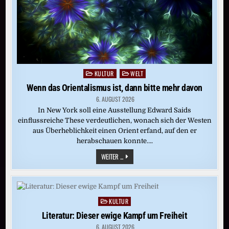
KULTUR
WELT
Posted
in
Wenn das Orientalismus ist, dann bitte mehr davon
6. AUGUST 2026
In New York soll eine Ausstellung Edward Saids
einflussreiche These verdeutlichen, wonach sich der Westen
aus Überheblichkeit einen Orient erfand, auf den er
herabschauen konnte….
WENN
WEITER ...
DAS
ORIENTALISMUS
IST,
DANN
BITTE
MEHR
KULTUR
Posted
DAVON
in
Literatur: Dieser ewige Kampf um Freiheit
6. AUGUST 2026