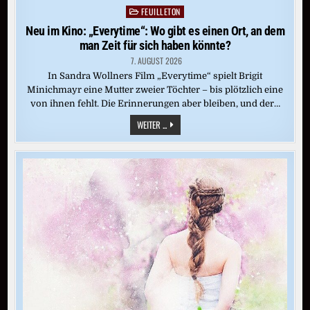
FEUILLETON
Posted
in
Neu im Kino: „Everytime“: Wo gibt es einen Ort, an dem
man Zeit für sich haben könnte?
7. AUGUST 2026
In Sandra Wollners Film „Everytime“ spielt Brigit
Minichmayr eine Mutter zweier Töchter – bis plötzlich eine
von ihnen fehlt. Die Erinnerungen aber bleiben, und der…
NEU
WEITER ...
IM
KINO:
„EVERYTIME“:
WO
GIBT
ES
EINEN
ORT,
AN
DEM
MAN
ZEIT
FÜR
SICH
HABEN
KÖNNTE?