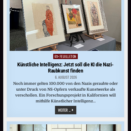
IST
VOLL
FEUILLETON
Posted
in
Künstliche Intelligenz: Jetzt soll die KI die Nazi-
Raubkunst finden
6. AUGUST 2026
Noch immer gelten 100.000 von den Nazis geraubte oder
unter Druck von NS-Opfern verkaufte Kunstwerke als
verschollen. Ein Forschungsprojekt in Kalifornien will
mithilfe Künstlicher Intelligenz…
KÜNSTLICHE
WEITER ...
INTELLIGENZ:
JETZT
SOLL
DIE
KI