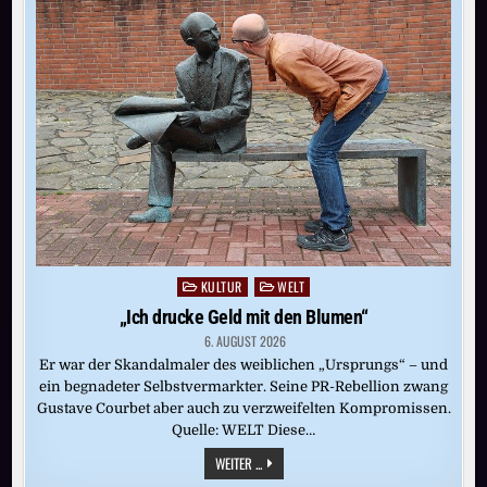
GOLD
SUCHTE,
FAND
BÜCHER
KULTUR
WELT
Posted
in
„Ich drucke Geld mit den Blumen“
6. AUGUST 2026
Er war der Skandalmaler des weiblichen „Ursprungs“ – und
ein begnadeter Selbstvermarkter. Seine PR-Rebellion zwang
Gustave Courbet aber auch zu verzweifelten Kompromissen.
Quelle: WELT Diese…
„ICH
WEITER ...
DRUCKE