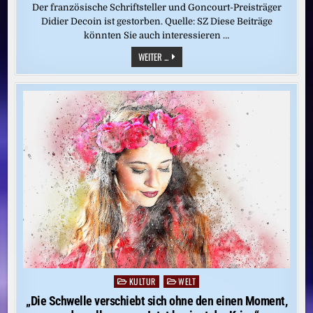
Der französische Schriftsteller und Goncourt-Preisträger
Didier Decoin ist gestorben. Quelle: SZ Diese Beiträge
könnten Sie auch interessieren …
AUTOR
WEITER ...
DIDIER
DECOIN
IST
TOT:
DER
MEISTER
DER
HÖLLE
KULTUR
WELT
Posted
in
„Die Schwelle verschiebt sich ohne den einen Moment,