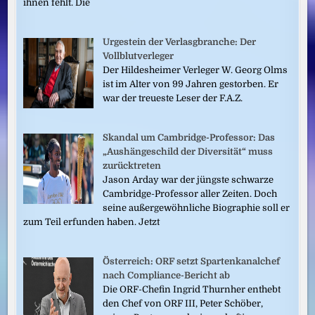
ihnen fehlt. Die
Urgestein der Verlasgbranche: Der
Vollblutverleger
Der Hildesheimer Verleger W. Georg Olms
ist im Alter von 99 Jahren gestorben. Er
war der treueste Leser der F.A.Z.
Skandal um Cambridge-Professor: Das
„Aushängeschild der Diversität“ muss
zurücktreten
Jason Arday war der jüngste schwarze
Cambridge-Professor aller Zeiten. Doch
seine außergewöhnliche Biographie soll er
zum Teil erfunden haben. Jetzt
Österreich: ORF setzt Spartenkanalchef
nach Compliance-Bericht ab
Die ORF-Chefin Ingrid Thurnher enthebt
den Chef von ORF III, Peter Schöber,