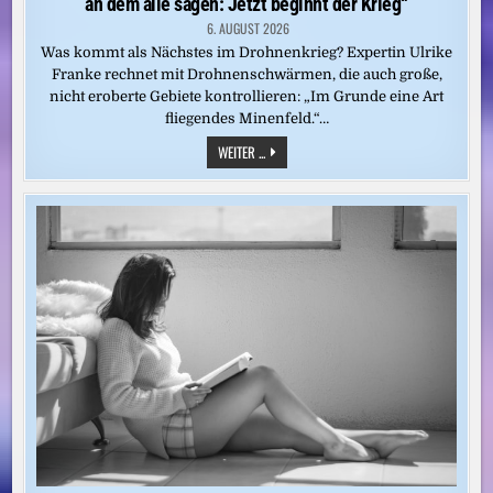
an dem alle sagen: Jetzt beginnt der Krieg“
6. AUGUST 2026
Was kommt als Nächstes im Drohnenkrieg? Expertin Ulrike
Franke rechnet mit Drohnenschwärmen, die auch große,
nicht eroberte Gebiete kontrollieren: „Im Grunde eine Art
fliegendes Minenfeld.“…
„DIE
WEITER ...
SCHWELLE
VERSCHIEBT
SICH
OHNE
DEN
EINEN
MOMENT,
AN
DEM
ALLE
SAGEN:
JETZT
BEGINNT
DER
KRIEG“