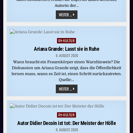
Autorin der…
SIE
WEITER ...
KENNT
DIE
„HEIMLICHEN
HERRSCHER
IM
LITERATURBETRIEB“
KULTUR
Posted
UND
WEISS, W
in
Ariana Grande: Lasst sie in Ruhe
IE S
IE T
6. AUGUST 2026
ICKEN
Wann braucht ein Frauenkörper einen Warnhinweis? Die
Diskussion um Ariana Grande zeigt, dass die Öffentlichkeit
lernen muss, wann es Zeit ist, einen Schritt zurückzutreten.
Quelle:…
ARIANA
WEITER ...
GRANDE:
LASST
SIE
IN
RUHE
KULTUR
Posted
in
Autor Didier Decoin ist tot: Der Meister der Hölle
6. AUGUST 2026