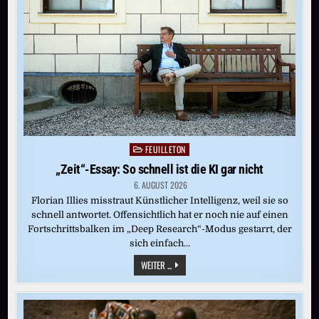
DIE
NAZI-
RAUBKUNST
FINDEN
FEUILLETON
Posted
in
„Zeit“-Essay: So schnell ist die KI gar nicht
6. AUGUST 2026
Florian Illies misstraut Künstlicher Intelligenz, weil sie so
schnell antwortet. Offensichtlich hat er noch nie auf einen
Fortschrittsbalken im „Deep Research“-Modus gestarrt, der
sich einfach…
„ZEIT“-
WEITER ...
ESSAY:
SO
SCHNELL
IST
DIE