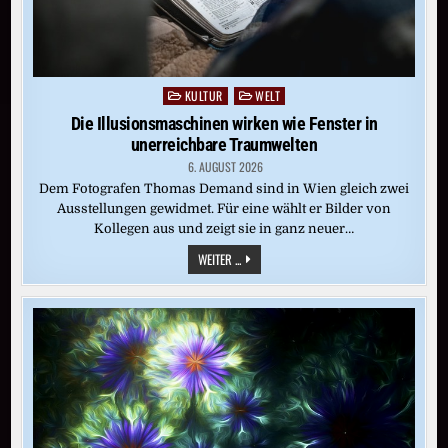
KULTUR
WELT
Posted
in
Die Illusionsmaschinen wirken wie Fenster in
unerreichbare Traumwelten
6. AUGUST 2026
Dem Fotografen Thomas Demand sind in Wien gleich zwei
Ausstellungen gewidmet. Für eine wählt er Bilder von
Kollegen aus und zeigt sie in ganz neuer…
DIE
WEITER ...
ILLUSIONSMASCHINEN
WIRKEN
WIE
FENSTER
IN
UNERREICHBARE
TRAUMWELTEN