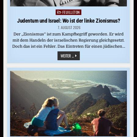
FEUILLETON
Posted
in
Judentum und Israel: Wo ist der linke Zionismus?
7. AUGUST 2026
Der „Zionismus“ ist zum Kampfbegriff geworden. Er wird
mit dem Handeln der israelischen Regierung gleichgesetzt.
Doch das ist ein Fehler. Das Eintreten für einen jüdischen…
JUDENTUM
WEITER ...
UND
ISRAEL:
WO
IST
DER
LINKE
ZIONISMUS?