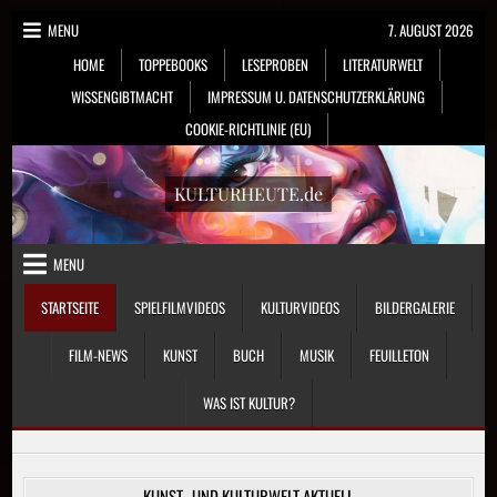
Skip
MENU
7. AUGUST 2026
to
HOME
TOPPEBOOKS
LESEPROBEN
LITERATURWELT
content
WISSENGIBTMACHT
IMPRESSUM U. DATENSCHUTZERKLÄRUNG
COOKIE-RICHTLINIE (EU)
KULTURHEUTE.de
MENU
STARTSEITE
SPIELFILMVIDEOS
KULTURVIDEOS
BILDERGALERIE
FILM-NEWS
KUNST
BUCH
MUSIK
FEUILLETON
WAS IST KULTUR?
KUNST- UND KULTURWELT AKTUELL