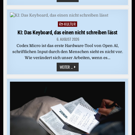
„WENN
DU
TANZEN
WILLST,
KÖNNEN
WIR
KULTUR
Posted
TANZEN“
in
KI: Das Keyboard, das einen nicht schreiben lässt
6. AUGUST 2026
Codex Micro ist das erste Hardware-Tool von Open AI,
schriftlichen Input durch den Menschen sieht es nicht vor.
Wie verändert sich unser Arbeiten, wenn es…
KI:
WEITER ...
DAS
KEYBOARD,
DAS
EINEN
NICHT
SCHREIBEN
LÄSST