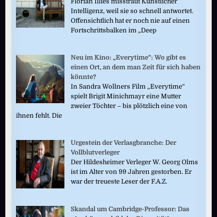
Florian Illies misstraut Künstlicher
Intelligenz, weil sie so schnell antwortet.
Offensichtlich hat er noch nie auf einen
Fortschrittsbalken im „Deep
Neu im Kino: „Everytime“: Wo gibt es
einen Ort, an dem man Zeit für sich haben
könnte?
In Sandra Wollners Film „Everytime“
spielt Brigit Minichmayr eine Mutter
zweier Töchter – bis plötzlich eine von
ihnen fehlt. Die
Urgestein der Verlasgbranche: Der
Vollblutverleger
Der Hildesheimer Verleger W. Georg Olms
ist im Alter von 99 Jahren gestorben. Er
war der treueste Leser der F.A.Z.
Skandal um Cambridge-Professor: Das