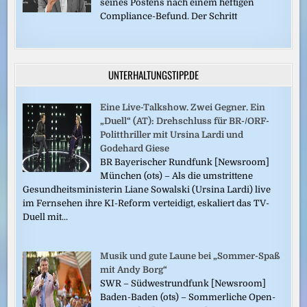
seines Postens nach einem heftigen
Compliance-Befund. Der Schritt
UNTERHALTUNGSTIPP.DE
Eine Live-Talkshow. Zwei Gegner. Ein
„Duell“ (AT): Drehschluss für BR-/ORF-
Politthriller mit Ursina Lardi und
Godehard Giese
BR Bayerischer Rundfunk [Newsroom]
München (ots) – Als die umstrittene
Gesundheitsministerin Liane Sowalski (Ursina Lardi) live
im Fernsehen ihre KI-Reform verteidigt, eskaliert das TV-
Duell mit...
Musik und gute Laune bei „Sommer-Spaß
mit Andy Borg“
SWR – Südwestrundfunk [Newsroom]
Baden-Baden (ots) – Sommerliche Open-