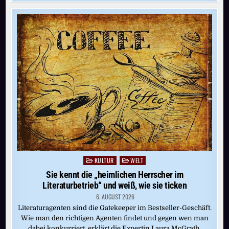
GELD
MIT
DEN
BLUMEN“
KULTUR
WELT
Posted
in
Sie kennt die „heimlichen Herrscher im
Literaturbetrieb“ und weiß, wie sie ticken
6. AUGUST 2026
Literaturagenten sind die Gatekeeper im Bestseller-Geschäft.
Wie man den richtigen Agenten findet und gegen wen man
dabei konkurriert, erklärt die Expertin Laura McGrath,