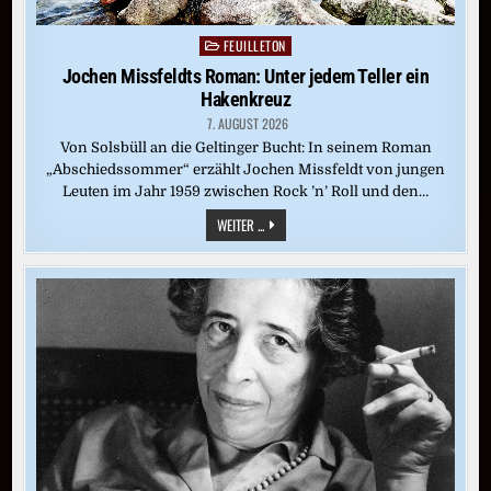
FEUILLETON
Posted
in
Jochen Missfeldts Roman: Unter jedem Teller ein
Hakenkreuz
7. AUGUST 2026
Von Solsbüll an die Geltinger Bucht: In seinem Roman
„Abschiedssommer“ erzählt Jochen Missfeldt von jungen
Leuten im Jahr 1959 zwischen Rock ’n’ Roll und den…
JOCHEN
WEITER ...
MISSFELDTS
ROMAN:
UNTER
JEDEM
TELLER
EIN
HAKENKREUZ