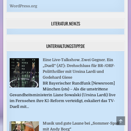
WordPress.org
LITERATUR.NEWZS
UNTERHALTUNGSTIPP.DE
Eine Live-Talkshow. Zwei Gegner. Ein
„Duell“ (AT): Drehschluss für BR-/ORF-
Politthriller mit Ursina Lardi und
Godehard Giese
BR Bayerischer Rundfunk [Newsroom]
München (ots) – Als die umstrittene
Gesundheitsministerin Liane Sowalski (Ursina Lardi) live
im Fernsehen ihre KI-Reform verteidigt, eskaliert das TV-
Duell mit...
SCRO
Musik und gute Laune bei „Sommer-Spaß
TO
TOP
mit Andy Borg“