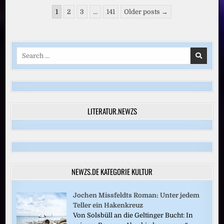
Seitennummerierung
1
2
3
…
141
Older posts →
der
Beiträge
Search
for:
LITERATUR.NEWZS
NEWZS.DE KATEGORIE KULTUR
Jochen Missfeldts Roman: Unter jedem
Teller ein Hakenkreuz
Von Solsbüll an die Geltinger Bucht: In