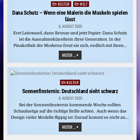
KULTUR
WELT
Posted
in
Dana Schutz – Wenn eine Malerin die Muskeln spielen
lässt
6. AUGUST 2026
Erst Leinwand, dann Bronze und jetzt Papier: Dana Schutz
ist die Ausnahmekünstlerin ihrer Generation. In der
Pinakothek der Moderne freut sie sich, endlich mit ihren…
DANA
WEITER ...
SCHUTZ
–
WENN
EINE
MALERIN
DIE
KULTUR
Posted
MUSKELN
SPIELEN
in
Sonnenfinsternis: Deutschland sieht schwarz
LÄSST
6. AUGUST 2026
Bei der Sonnenfinsternis kommende Woche sollten
Schaulustige auf die richtige Brille achten. Auch wenn das
Design vieler Modelle flippig ist: Darauf kommt es nicht an….
SONNENFINSTERNIS:
WEITER ...
DEUTSCHLAND
SIEHT
SCHWARZ