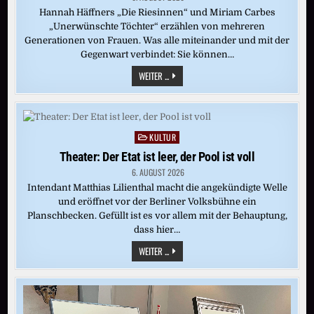
Hannah Häffners „Die Riesinnen“ und Miriam Carbes
„Unerwünschte Töchter“ erzählen von mehreren
Generationen von Frauen. Was alle miteinander und mit der
Gegenwart verbindet: Sie können…
LITERATUR:
WEITER ...
DIESER
EWIGE
KAMPF
UM
FREIHEIT
KULTUR
Posted
in
Theater: Der Etat ist leer, der Pool ist voll
6. AUGUST 2026
Intendant Matthias Lilienthal macht die angekündigte Welle
und eröffnet vor der Berliner Volksbühne ein
Planschbecken. Gefüllt ist es vor allem mit der Behauptung,
dass hier…
THEATER:
WEITER ...
DER
ETAT
IST
LEER,
DER
POOL