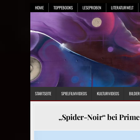
Skip
HOME
TOPPEBOOKS
LESEPROBEN
LITERATURWELT
to
content
STARTSEITE
SPIELFILMVIDEOS
KULTURVIDEOS
BILDER
„Spider-Noir“ bei Prim