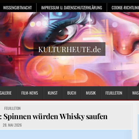
WISSENGIBTMACHT
IMPRESSUM U. DATENSCHUTZERKLÄRUNG
COOKIE-RICHTLINIE
KULTURHEUTE.de
GALERIE
FILM-NEWS
KUNST
BUCH
MUSIK
FEUILLETON
WAS
POSTED
FEUILLETON
IN
e: Spinnen würden Whisky saufen
28. MAI 2026