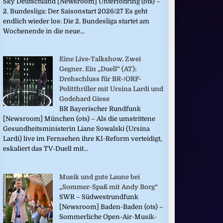
Sky Deutschland [Newsroom] Unterföhring (ots) –
2. Bundesliga: Der Saisonstart 2026/27 Es geht
endlich wieder los: Die 2. Bundesliga startet am
Wochenende in die neue...
Eine Live-Talkshow. Zwei
Gegner. Ein „Duell“ (AT):
Drehschluss für BR-/ORF-
Politthriller mit Ursina Lardi und
Godehard Giese
BR Bayerischer Rundfunk
[Newsroom] München (ots) – Als die umstrittene
Gesundheitsministerin Liane Sowalski (Ursina
Lardi) live im Fernsehen ihre KI-Reform verteidigt,
eskaliert das TV-Duell mit...
Musik und gute Laune bei
„Sommer-Spaß mit Andy Borg“
SWR – Südwestrundfunk
[Newsroom] Baden-Baden (ots) –
Sommerliche Open-Air-Musik-