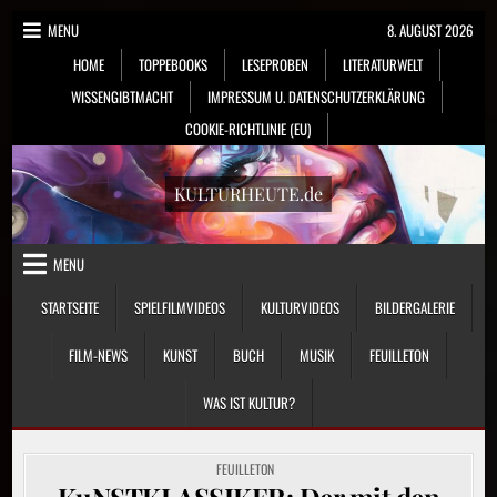
Skip
MENU
8. AUGUST 2026
to
HOME
TOPPEBOOKS
LESEPROBEN
LITERATURWELT
content
WISSENGIBTMACHT
IMPRESSUM U. DATENSCHUTZERKLÄRUNG
COOKIE-RICHTLINIE (EU)
KULTURHEUTE.de
MENU
STARTSEITE
SPIELFILMVIDEOS
KULTURVIDEOS
BILDERGALERIE
FILM-NEWS
KUNST
BUCH
MUSIK
FEUILLETON
WAS IST KULTUR?
POSTED
FEUILLETON
IN
KuNSTKLASSIKER: Der mit den