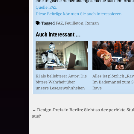
eine tragische Alchemistengeschichte aus dem Bran
Quelle: FAZ
Diese Beiträge könnten Sie auch interessieren …
Tagged
FAZ
,
Feuilleton
,
Roman
Auch interessant ...
Ki als beliebterer Autor: Die
Alles ist plötzlich „Rav
bittere Wahrheit über
Im Bademantel zum S
unsere Lesegewohnheiten
Rave
Beitragsnavigation
← Design-Preis in Berlin: Sieht so der perfekte Stu
aus?