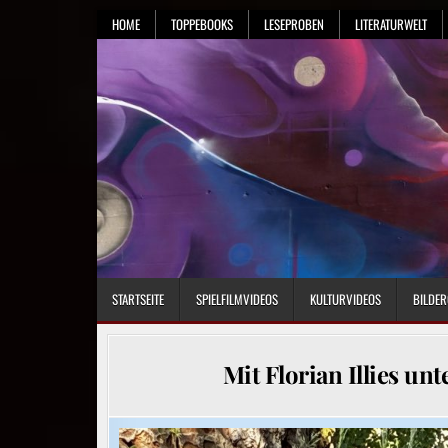
Skip
HOME
TOPPEBOOKS
LESEPROBEN
LITERATURWELT
to
content
STARTSEITE
SPIELFILMVIDEOS
KULTURVIDEOS
BILDER
Mit Florian Illies u