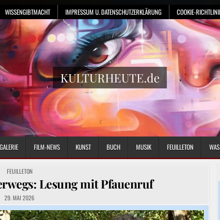
WISSENGIBTMACHT
IMPRESSUM U. DATENSCHUTZERKLÄRUNG
COOKIE-RICHTLINIE
KULTURHEUTE.de
GALERIE
FILM-NEWS
KUNST
BUCH
MUSIK
FEUILLETON
WAS
POSTED
FEUILLETON
IN
nterwegs: Lesung mit Pfauenruf
29. MAI 2026