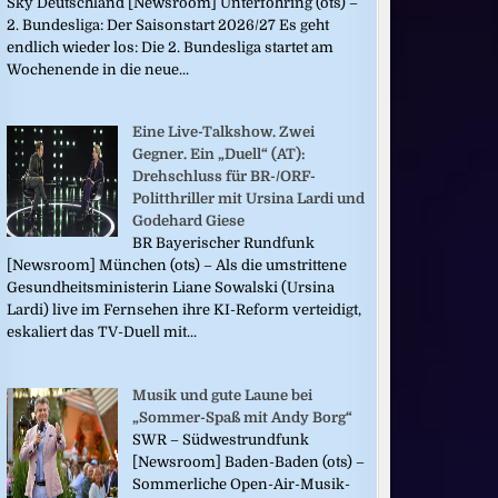
Sky Deutschland [Newsroom] Unterföhring (ots) –
2. Bundesliga: Der Saisonstart 2026/27 Es geht
endlich wieder los: Die 2. Bundesliga startet am
Wochenende in die neue...
Eine Live-Talkshow. Zwei
Gegner. Ein „Duell“ (AT):
Drehschluss für BR-/ORF-
Politthriller mit Ursina Lardi und
Godehard Giese
BR Bayerischer Rundfunk
[Newsroom] München (ots) – Als die umstrittene
Gesundheitsministerin Liane Sowalski (Ursina
Lardi) live im Fernsehen ihre KI-Reform verteidigt,
eskaliert das TV-Duell mit...
Musik und gute Laune bei
„Sommer-Spaß mit Andy Borg“
SWR – Südwestrundfunk
[Newsroom] Baden-Baden (ots) –
Sommerliche Open-Air-Musik-