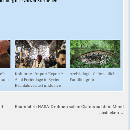
denburg des Großen Kurfürsten.
Kolumne „Import Export“:
Archäologie: Steinzeitliches
e“:
Acht Ferientage in Syrien,
Familiengrab
auna-
Realitätsverlust inklusive
hl
Raumfahrt: NASA-Drohnen sollen Claims auf dem Mond
abstecken →