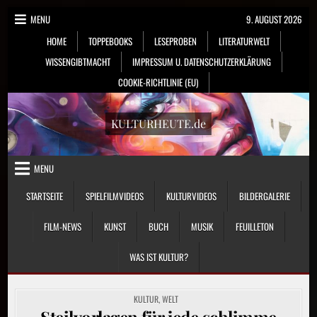
Skip
MENU
9. AUGUST 2026
to
HOME
TOPPEBOOKS
LESEPROBEN
LITERATURWELT
content
WISSENGIBTMACHT
IMPRESSUM U. DATENSCHUTZERKLÄRUNG
COOKIE-RICHTLINIE (EU)
KULTURHEUTE.de
MENU
STARTSEITE
SPIELFILMVIDEOS
KULTURVIDEOS
BILDERGALERIE
FILM-NEWS
KUNST
BUCH
MUSIK
FEUILLETON
WAS IST KULTUR?
POSTED
KULTUR
,
WELT
IN
Steilvorlagen für jede schlimme