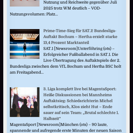
Nutzung und Reichweite gegenüber Juli
2025 trotz WM deutlich – VOD-
Nutzungsvolumen: Platz...
Prime-Time-Sieg für SAT.1! Bundesliga-
Auftakt Bochum – Hertha erzielt starke
13,4 Prozent Marktanteil
SAT.1 [Newsroom]Unterföhring (ots) –
Erfolgreicher Fußballabend in SAT.1. Die
Live-Übertragung des Auftaktspiels der 2.
Bundesliga zwischen dem VfL Bochum und Hertha BSC holt
am Freitagabend...
3. Liga komplett live bei MagentaSport:
Heiße Diskussionen bei Mannheims
Auftaktsieg: Schiedsrichterin Michel
selbstkritisch, Klos zieht Hut – Ende
sauer auf sein Team: „Brutal schlechte 1.
Halbzeit“
MagentaSport [Newsroom]München (ots) – 90 laute,
spannende und aufregende erste Minuten der neuen Saison