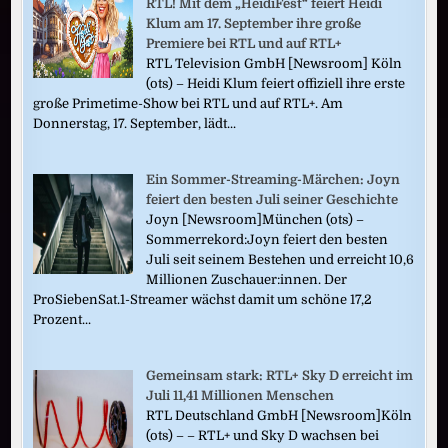
RTL! Mit dem „HeidiFest“ feiert Heidi
Klum am 17. September ihre große
Premiere bei RTL und auf RTL+
RTL Television GmbH [Newsroom] Köln
(ots) – Heidi Klum feiert offiziell ihre erste
große Primetime-Show bei RTL und auf RTL+. Am
Donnerstag, 17. September, lädt...
Ein Sommer-Streaming-Märchen: Joyn
feiert den besten Juli seiner Geschichte
Joyn [Newsroom]München (ots) –
Sommerrekord:Joyn feiert den besten
Juli seit seinem Bestehen und erreicht 10,6
Millionen Zuschauer:innen. Der
ProSiebenSat.1-Streamer wächst damit um schöne 17,2
Prozent...
Gemeinsam stark: RTL+ Sky D erreicht im
Juli 11,41 Millionen Menschen
RTL Deutschland GmbH [Newsroom]Köln
(ots) – – RTL+ und Sky D wachsen bei