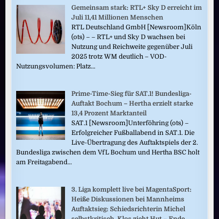
Gemeinsam stark: RTL+ Sky D erreicht im
Juli 11,41 Millionen Menschen
RTL Deutschland GmbH [Newsroom]Köln
(ots) – – RTL+ und Sky D wachsen bei
Nutzung und Reichweite gegenüber Juli
2025 trotz WM deutlich – VOD-
Nutzungsvolumen: Platz...
Prime-Time-Sieg für SAT.1! Bundesliga-
Auftakt Bochum – Hertha erzielt starke
13,4 Prozent Marktanteil
SAT.1 [Newsroom]Unterföhring (ots) –
Erfolgreicher Fußballabend in SAT.1. Die
Live-Übertragung des Auftaktspiels der 2.
Bundesliga zwischen dem VfL Bochum und Hertha BSC holt
am Freitagabend...
3. Liga komplett live bei MagentaSport:
Heiße Diskussionen bei Mannheims
Auftaktsieg: Schiedsrichterin Michel
selbstkritisch, Klos zieht Hut – Ende