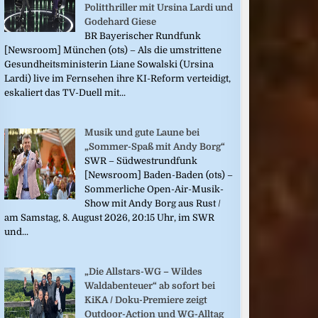
Politthriller mit Ursina Lardi und
Godehard Giese
BR Bayerischer Rundfunk
[Newsroom] München (ots) – Als die umstrittene
Gesundheitsministerin Liane Sowalski (Ursina
Lardi) live im Fernsehen ihre KI-Reform verteidigt,
eskaliert das TV-Duell mit...
Musik und gute Laune bei
„Sommer-Spaß mit Andy Borg“
SWR – Südwestrundfunk
[Newsroom] Baden-Baden (ots) –
Sommerliche Open-Air-Musik-
Show mit Andy Borg aus Rust /
am Samstag, 8. August 2026, 20:15 Uhr, im SWR
und...
„Die Allstars-WG – Wildes
Waldabenteuer“ ab sofort bei
KiKA / Doku-Premiere zeigt
Outdoor-Action und WG-Alltag