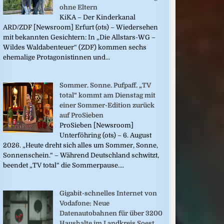
ohne Eltern
KiKA – Der Kinderkanal
ARD/ZDF [Newsroom] Erfurt (ots) – Wiedersehen
mit bekannten Gesichtern: In „Die Allstars-WG –
Wildes Waldabenteuer“ (ZDF) kommen sechs
ehemalige Protagonistinnen und...
Sommer. Sonne. Pufpaff. „TV
total“ kommt am Dienstag mit
einer Sommer-Edition zurück
auf ProSieben
ProSieben [Newsroom]
Unterföhring (ots) – 6. August
2026. „Heute dreht sich alles um Sommer, Sonne,
Sonnenschein.“ – Während Deutschland schwitzt,
beendet „TV total“ die Sommerpause....
Gigabit-schnelles Internet von
Vodafone: Neue
Datenautobahnen für über 3200
Haushalte im Landkreis Soest