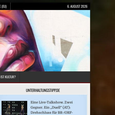
 (EU)
6. AUGUST 2026
 IST KULTUR?
UNTERHALTUNGSTIPP.DE
Eine Live-Talkshow. Zwei
Gegner. Ein „Duell“ (AT):
Drehschluss für BR-/ORF-