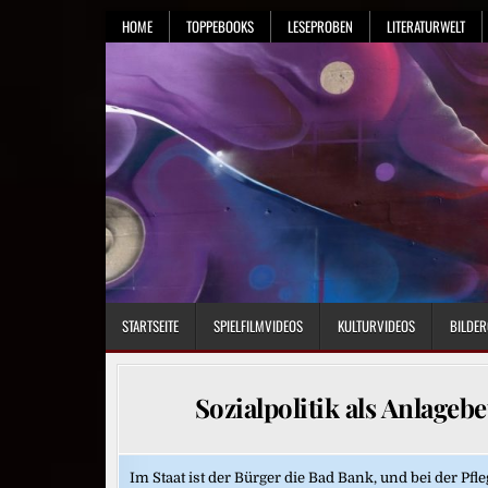
Skip
HOME
TOPPEBOOKS
LESEPROBEN
LITERATURWELT
to
content
STARTSEITE
SPIELFILMVIDEOS
KULTURVIDEOS
BILDER
Sozialpolitik als Anlage
Im Staat ist der Bürger die Bad Bank, und bei der Pfl