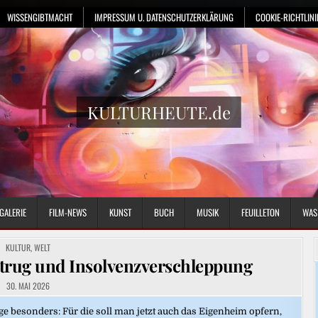
WISSENGIBTMACHT
IMPRESSUM U. DATENSCHUTZERKLÄRUNG
COOKIE-RICHTLINIE
KULTURHEUTE.de
GALERIE
FILM-NEWS
KUNST
BUCH
MUSIK
FEUILLETON
WAS
POSTED
KULTUR
,
WELT
IN
betrug und Insolvenzverschleppung
30. MAI 2026
ege besonders: Für die soll man jetzt auch das Eigenheim opfern,