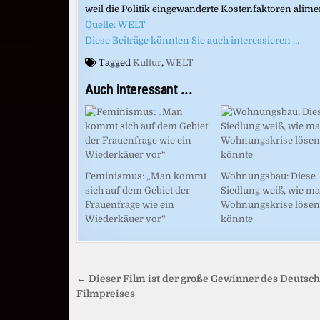
weil die Politik eingewanderte Kostenfaktoren alimen
Quelle: WELT
Diese Beiträge könnten Sie auch interessieren …
Tagged
Kultur
,
WELT
Auch interessant ...
Feminismus: „Man kommt
Wohnungsbau: Diese
sich auf dem Gebiet der
Siedlung weiß, wie ma
Frauenfrage wie ein
Wohnungskrise lösen
Wiederkäuer vor“
könnte
Beitragsnavigation
← Dieser Film ist der große Gewinner des Deutsc
Filmpreises