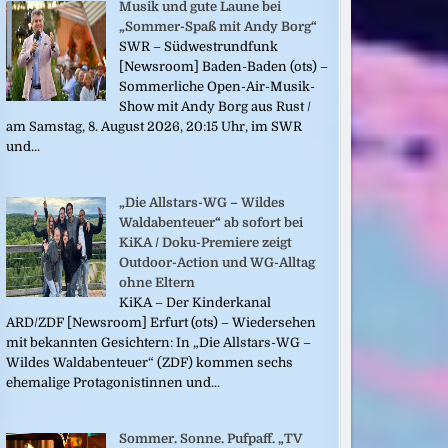
Musik und gute Laune bei
„Sommer-Spaß mit Andy Borg“
SWR – Südwestrundfunk
[Newsroom] Baden-Baden (ots) –
Sommerliche Open-Air-Musik-
Show mit Andy Borg aus Rust /
am Samstag, 8. August 2026, 20:15 Uhr, im SWR
und...
„Die Allstars-WG – Wildes
Waldabenteuer“ ab sofort bei
KiKA / Doku-Premiere zeigt
Outdoor-Action und WG-Alltag
ohne Eltern
KiKA – Der Kinderkanal
ARD/ZDF [Newsroom] Erfurt (ots) – Wiedersehen
mit bekannten Gesichtern: In „Die Allstars-WG –
Wildes Waldabenteuer“ (ZDF) kommen sechs
ehemalige Protagonistinnen und...
Sommer. Sonne. Pufpaff. „TV