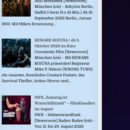
ARD Mediathek [Newsroom]
München (ots) – Babylon Berlin,
Staffel 5 Serie (8 x 45 Min.) Ab 10.
September 2026 Berlin, Januar
1933: Mit Hitlers Ernennung...
BEWARE BOIÚNA / Ab 8.
Oktober 2026 im Kino
Constantin Film [Newsroom]
München (ots) – Mit BEWARE
BOIÚNA präsentiert Regisseur
Mike P. Nelson (WRONG TURN)
ein rasantes, fesselndes Creature Feature, das
Survival-Thriller, Action-Horror und...
SWR „Samstag ist
Wunschfilmzeit“ – Filmklassiker
im August
SWR – Südwestrundfunk
[Newsroom] Baden-Baden (ots) –
Von 15. bis 29. August 2026