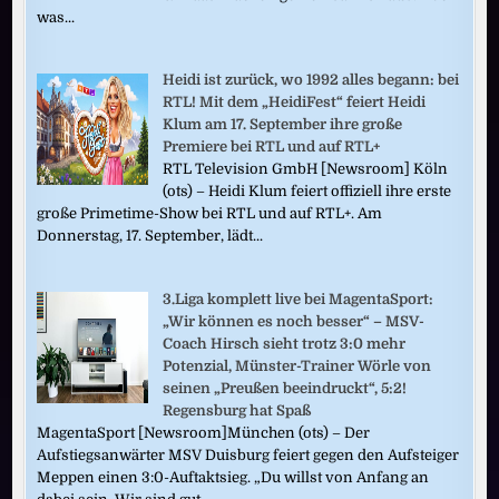
was...
Heidi ist zurück, wo 1992 alles begann: bei
RTL! Mit dem „HeidiFest“ feiert Heidi
Klum am 17. September ihre große
Premiere bei RTL und auf RTL+
RTL Television GmbH [Newsroom] Köln
(ots) – Heidi Klum feiert offiziell ihre erste
große Primetime-Show bei RTL und auf RTL+. Am
Donnerstag, 17. September, lädt...
3.Liga komplett live bei MagentaSport:
„Wir können es noch besser“ – MSV-
Coach Hirsch sieht trotz 3:0 mehr
Potenzial, Münster-Trainer Wörle von
seinen „Preußen beeindruckt“, 5:2!
Regensburg hat Spaß
MagentaSport [Newsroom]München (ots) – Der
Aufstiegsanwärter MSV Duisburg feiert gegen den Aufsteiger
Meppen einen 3:0-Auftaktsieg. „Du willst von Anfang an