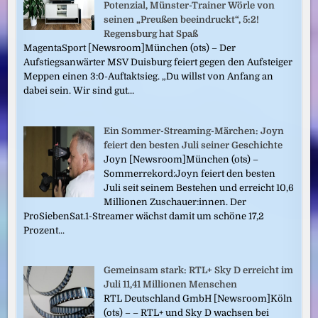
Potenzial, Münster-Trainer Wörle von
seinen „Preußen beeindruckt“, 5:2!
Regensburg hat Spaß
MagentaSport [Newsroom]München (ots) – Der
Aufstiegsanwärter MSV Duisburg feiert gegen den Aufsteiger
Meppen einen 3:0-Auftaktsieg. „Du willst von Anfang an
dabei sein. Wir sind gut...
Ein Sommer-Streaming-Märchen: Joyn
feiert den besten Juli seiner Geschichte
Joyn [Newsroom]München (ots) –
Sommerrekord:Joyn feiert den besten
Juli seit seinem Bestehen und erreicht 10,6
Millionen Zuschauer:innen. Der
ProSiebenSat.1-Streamer wächst damit um schöne 17,2
Prozent...
Gemeinsam stark: RTL+ Sky D erreicht im
Juli 11,41 Millionen Menschen
RTL Deutschland GmbH [Newsroom]Köln
(ots) – – RTL+ und Sky D wachsen bei