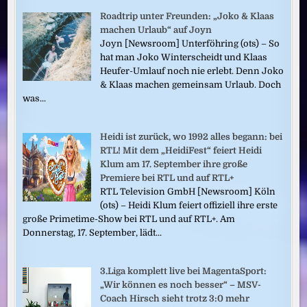
Roadtrip unter Freunden: „Joko & Klaas
machen Urlaub“ auf Joyn
Joyn [Newsroom] Unterföhring (ots) – So
hat man Joko Winterscheidt und Klaas
Heufer-Umlauf noch nie erlebt. Denn Joko
& Klaas machen gemeinsam Urlaub. Doch
was...
Heidi ist zurück, wo 1992 alles begann: bei
RTL! Mit dem „HeidiFest“ feiert Heidi
Klum am 17. September ihre große
Premiere bei RTL und auf RTL+
RTL Television GmbH [Newsroom] Köln
(ots) – Heidi Klum feiert offiziell ihre erste
große Primetime-Show bei RTL und auf RTL+. Am
Donnerstag, 17. September, lädt...
3.Liga komplett live bei MagentaSport:
„Wir können es noch besser“ – MSV-
Coach Hirsch sieht trotz 3:0 mehr