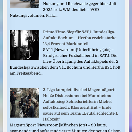
Nutzung und Reichweite gegenüber Juli
2025 trotz WM deutlich – VOD-
Nutzungsvolumen: Platz...
Prime-Time-Sieg für SAT.1! Bundesliga-
Auftakt Bochum – Hertha erzielt starke
13,4 Prozent Marktanteil
SAT.1 [Newsroom]Unterföhring (ots) –
Erfolgreicher Fußballabend in SAT.1. Die
Live-Übertragung des Auftaktspiels der 2.
Bundesliga zwischen dem VfL Bochum und Hertha BSC holt
am Freitagabend...
3. Liga komplett live bei MagentaSport:
Heiße Diskussionen bei Mannheims
Auftaktsieg: Schiedsrichterin Michel
selbstkritisch, Klos zieht Hut – Ende
sauer auf sein Team: „Brutal schlechte 1.
Halbzeit“
MagentaSport [Newsroom]München (ots) – 90 laute,
spannende und aufregende erste Minuten der neuen Saison