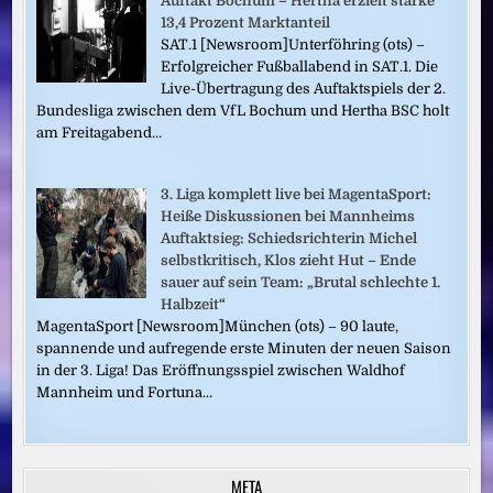
Auftakt Bochum – Hertha erzielt starke
13,4 Prozent Marktanteil
SAT.1 [Newsroom]Unterföhring (ots) –
Erfolgreicher Fußballabend in SAT.1. Die
Live-Übertragung des Auftaktspiels der 2.
Bundesliga zwischen dem VfL Bochum und Hertha BSC holt
am Freitagabend...
3. Liga komplett live bei MagentaSport:
Heiße Diskussionen bei Mannheims
Auftaktsieg: Schiedsrichterin Michel
selbstkritisch, Klos zieht Hut – Ende
sauer auf sein Team: „Brutal schlechte 1.
Halbzeit“
MagentaSport [Newsroom]München (ots) – 90 laute,
spannende und aufregende erste Minuten der neuen Saison
in der 3. Liga! Das Eröffnungsspiel zwischen Waldhof
Mannheim und Fortuna...
META