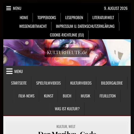
Skip
MENU
9. AUGUST 2026
to
HOME
TOPPEBOOKS
LESEPROBEN
LITERATURWELT
content
WISSENGIBTMACHT
IMPRESSUM U. DATENSCHUTZERKLÄRUNG
COOKIE-RICHTLINIE (EU)
KULTURHEUTE.de
MENU
STARTSEITE
SPIELFILMVIDEOS
KULTURVIDEOS
BILDERGALERIE
FILM-NEWS
KUNST
BUCH
MUSIK
FEUILLETON
WAS IST KULTUR?
POSTED
KULTUR
,
WELT
IN
Der Marilyn-Code