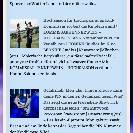
Spuren der Wut im Land und der mittlerweile...
Hochsaison für Hochspannung: Kult-
Kommissar erobert die Kinoleinwand /
KOMMISSAR JENNERWEIN –
HOCHSAISON /Ab 5. November 2026 im
Verleih von LEONINE Studios im Kino
LEONINE Studios [Newsroom]München
(ots) – Malerische Bergkulisse, ein rätselhafter Todesfall,
anonyme Drohbriefe und viel schwarzer Humor: Mit
KOMMISSAR JENNERWEIN – HOCHSAISON verfilmte
Hannu Salonen erstmals...
Gefährlich! Mentalist Timon Krause kann
deine PIN in deinen Gedanken lesen. Wie?
Das zeigt die neue ProSieben-Show „Ich
durchschaue jeden!“ am Mittwoch
ProSieben [Newsroom] Unterföhring (ots)
– Das ist ein Alptraum. Man geht zu zweit
Essen und am Ende kennt das Gegenüber die PIN-Nummer
der Kreditkarte. Wie?...