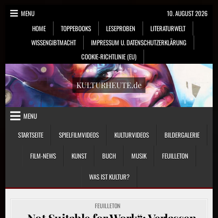
Skip
MENU
10. AUGUST 2026
to
HOME
TOPPEBOOKS
LESEPROBEN
LITERATURWELT
content
WISSENGIBTMACHT
IMPRESSUM U. DATENSCHUTZERKLÄRUNG
COOKIE-RICHTLINIE (EU)
KULTURHEUTE.de
MENU
STARTSEITE
SPIELFILMVIDEOS
KULTURVIDEOS
BILDERGALERIE
FILM-NEWS
KUNST
BUCH
MUSIK
FEUILLETON
WAS IST KULTUR?
POSTED
FEUILLETON
IN
„Not Suitable for Work“: Verlassen