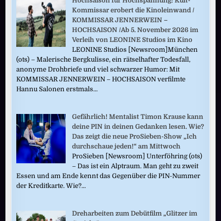
Hochsaison für Hochspannung: Kult-
Kommissar erobert die Kinoleinwand /
KOMMISSAR JENNERWEIN –
HOCHSAISON /Ab 5. November 2026 im
Verleih von LEONINE Studios im Kino
LEONINE Studios [Newsroom]München
(ots) – Malerische Bergkulisse, ein rätselhafter Todesfall,
anonyme Drohbriefe und viel schwarzer Humor: Mit
KOMMISSAR JENNERWEIN – HOCHSAISON verfilmte
Hannu Salonen erstmals...
Gefährlich! Mentalist Timon Krause kann
deine PIN in deinen Gedanken lesen. Wie?
Das zeigt die neue ProSieben-Show „Ich
durchschaue jeden!“ am Mittwoch
ProSieben [Newsroom] Unterföhring (ots)
– Das ist ein Alptraum. Man geht zu zweit
Essen und am Ende kennt das Gegenüber die PIN-Nummer
der Kreditkarte. Wie?...
Dreharbeiten zum Debütfilm „Glitzer im