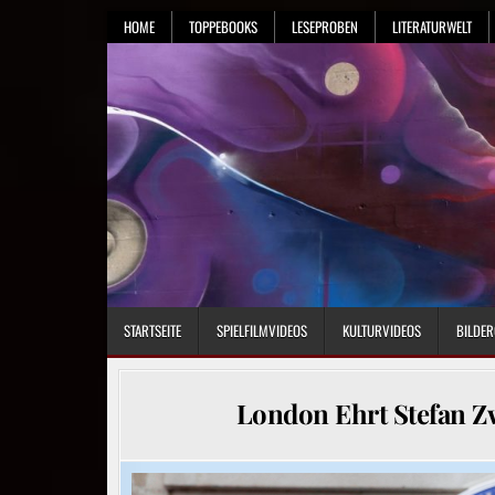
Skip
HOME
TOPPEBOOKS
LESEPROBEN
LITERATURWELT
to
content
STARTSEITE
SPIELFILMVIDEOS
KULTURVIDEOS
BILDER
London Ehrt Stefan Zw