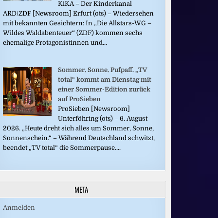
KiKA – Der Kinderkanal
ARD/ZDF [Newsroom] Erfurt (ots) – Wiedersehen
mit bekannten Gesichtern: In „Die Allstars-WG –
Wildes Waldabenteuer“ (ZDF) kommen sechs
ehemalige Protagonistinnen und...
Sommer. Sonne. Pufpaff. „TV
total“ kommt am Dienstag mit
einer Sommer-Edition zurück
auf ProSieben
ProSieben [Newsroom]
Unterföhring (ots) – 6. August
2026. „Heute dreht sich alles um Sommer, Sonne,
Sonnenschein.“ – Während Deutschland schwitzt,
beendet „TV total“ die Sommerpause....
META
Anmelden