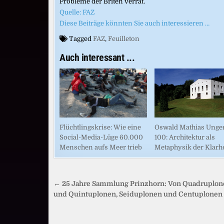
Probleme der Briten verrät.
Quelle: FAZ
Diese Beiträge könnten Sie auch interessieren …
Tagged
FAZ
,
Feuilleton
Auch interessant ...
Flüchtlingskrise: Wie eine
Oswald Mathias Unge
Social-Media-Lüge 60.000
100: Architektur als
Menschen aufs Meer trieb
Metaphysik der Klarhe
Beitragsnavigation
← 25 Jahre Sammlung Prinzhorn: Von Quadruplon
und Quintuplonen, Seiduplonen und Centuplonen