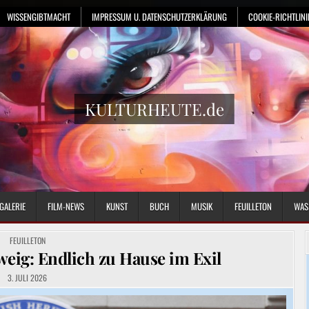
WISSENGIBTMACHT
IMPRESSUM U. DATENSCHUTZERKLÄRUNG
COOKIE-RICHTLINIE
KULTURHEUTE.de
GALERIE
FILM-NEWS
KUNST
BUCH
MUSIK
FEUILLETON
WAS
POSTED
FEUILLETON
IN
eig: Endlich zu Hause im Exil
3. JULI 2026