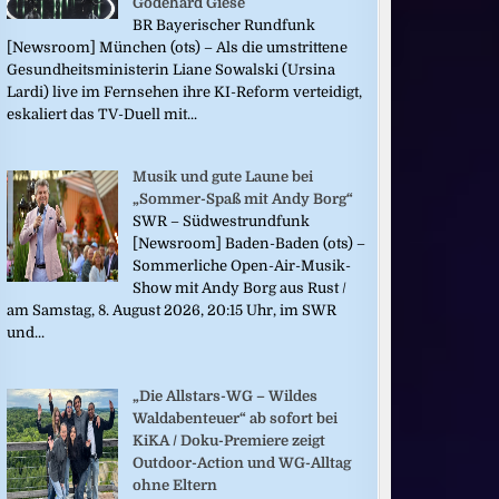
Godehard Giese
BR Bayerischer Rundfunk
[Newsroom] München (ots) – Als die umstrittene
Gesundheitsministerin Liane Sowalski (Ursina
Lardi) live im Fernsehen ihre KI-Reform verteidigt,
eskaliert das TV-Duell mit...
Musik und gute Laune bei
„Sommer-Spaß mit Andy Borg“
SWR – Südwestrundfunk
[Newsroom] Baden-Baden (ots) –
Sommerliche Open-Air-Musik-
Show mit Andy Borg aus Rust /
am Samstag, 8. August 2026, 20:15 Uhr, im SWR
und...
„Die Allstars-WG – Wildes
Waldabenteuer“ ab sofort bei
KiKA / Doku-Premiere zeigt
Outdoor-Action und WG-Alltag
ohne Eltern