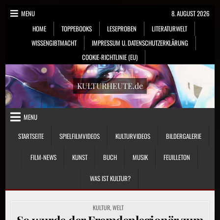
Skip
MENU
8. AUGUST 2026
to
HOME
TOPPEBOOKS
LESEPROBEN
LITERATURWELT
content
WISSENGIBTMACHT
IMPRESSUM U. DATENSCHUTZERKLÄRUNG
COOKIE-RICHTLINIE (EU)
KULTURHEUTE.de
MENU
STARTSEITE
SPIELFILMVIDEOS
KULTURVIDEOS
BILDERGALERIE
FILM-NEWS
KUNST
BUCH
MUSIK
FEUILLETON
WAS IST KULTUR?
POSTED
KULTUR
,
WELT
IN
So wurde der Fremdenlegionär zum