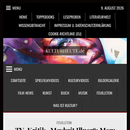
Skip
MENU
9. AUGUST 2026
to
HOME
TOPPEBOOKS
LESEPROBEN
LITERATURWELT
content
WISSENGIBTMACHT
IMPRESSUM U. DATENSCHUTZERKLÄRUNG
COOKIE-RICHTLINIE (EU)
KULTURHEUTE.de
MENU
STARTSEITE
SPIELFILMVIDEOS
KULTURVIDEOS
BILDERGALERIE
FILM-NEWS
KUNST
BUCH
MUSIK
FEUILLETON
WAS IST KULTUR?
POSTED
FEUILLETON
IN
TV-Kritik „Maybrit Illner“: Merz