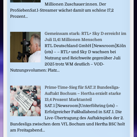
Millionen Zuschauer:innen. Der
ProSiebenSat.1-Streamer wächst damit um schöne 17,2
Prozent...
Gemeinsam stark: RTL+ Sky D erreicht im
Juli 11,41 Millionen Menschen
RTL Deutschland GmbH [Newsroom]Köln
(ots) – – RTL+ und Sky D wachsen bei
Nutzung und Reichweite gegenüber Juli
2025 trotz WM deutlich – VOD-
Nutzungsvolumen: Platz...
Prime-Time-Sieg für SAT.1! Bundesliga-
Auftakt Bochum – Hertha erzielt starke
13,4 Prozent Marktanteil
SAT.1 [Newsroom]Unterföhring (ots) –
Erfolgreicher Fußballabend in SAT.1. Die
Live-Übertragung des Auftaktspiels der 2.
Bundesliga zwischen dem VfL Bochum und Hertha BSC holt
am Freitagabend...