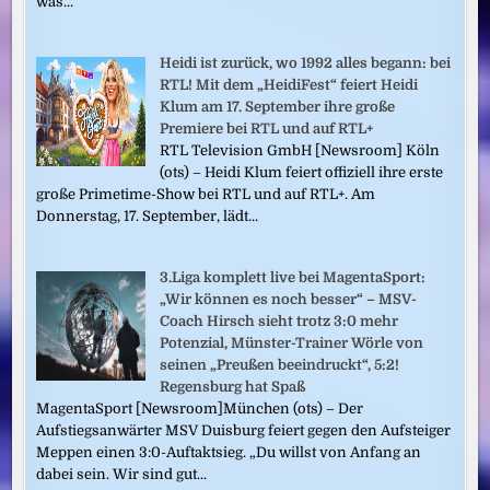
was...
Heidi ist zurück, wo 1992 alles begann: bei
RTL! Mit dem „HeidiFest“ feiert Heidi
Klum am 17. September ihre große
Premiere bei RTL und auf RTL+
RTL Television GmbH [Newsroom] Köln
(ots) – Heidi Klum feiert offiziell ihre erste
große Primetime-Show bei RTL und auf RTL+. Am
Donnerstag, 17. September, lädt...
3.Liga komplett live bei MagentaSport:
„Wir können es noch besser“ – MSV-
Coach Hirsch sieht trotz 3:0 mehr
Potenzial, Münster-Trainer Wörle von
seinen „Preußen beeindruckt“, 5:2!
Regensburg hat Spaß
MagentaSport [Newsroom]München (ots) – Der
Aufstiegsanwärter MSV Duisburg feiert gegen den Aufsteiger
Meppen einen 3:0-Auftaktsieg. „Du willst von Anfang an
dabei sein. Wir sind gut...