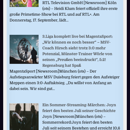
RTL Television GmbH [Newsroom] Köln
(ots) – Heidi Klum feiert offiziell ihre erste
große Primetime-Show bei RTL und auf RTL+. Am
Donnerstag, 17. September, lädt...
3.Liga komplett live bei MagentaSport:
„Wir können es noch besser“ – MSV-
Coach Hirsch sieht trotz 3:0 mehr
Potenzial, Münster-Trainer Wörle von
seinen „Preußen beeindruckt“, 5:2!
Regensburg hat Spaß
MagentaSport [Newsroom]München (ots) – Der
Aufstiegsanwärter MSV Duisburg feiert gegen den Aufsteiger
Meppen einen 3:0-Auftaktsieg. „Du willst von Anfang an
dabei sein. Wir sind gut...
Ein Sommer-Streaming-Märchen: Joyn
feiert den besten Juli seiner Geschichte
Joyn [Newsroom]München (ots) –
Sommerrekord:Joyn feiert den besten
Juli seit seinem Bestehen und erreicht 10,6