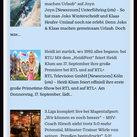
machen Urlaub“ auf Joyn
Joyn [Newsroom] Unterföhring (ots) – So
hat man Joko Winterscheidt und Klaas
Heufer-Umlauf noch nie erlebt. Denn Joko
& Klaas machen gemeinsam Urlaub. Doch
was...
Heidi ist zurück, wo 1992 alles begann: bei
RTL! Mit dem „HeidiFest“ feiert Heidi
Klum am 17. September ihre große
Premiere bei RTL und auf RTL+
RTL Television GmbH [Newsroom] Köln
(ots) – Heidi Klum feiert offiziell ihre erste
große Primetime-Show bei RTL und auf RTL+. Am
Donnerstag, 17. September, lädt...
3.Liga komplett live bei MagentaSport:
„Wir können es noch besser“ – MSV-
Coach Hirsch sieht trotz 3:0 mehr
Potenzial, Münster-Trainer Wörle von
seinen „Preußen beeindruckt“, 5:2!