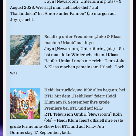
Joyn [Newsroom] Unterföhring (ots) – 9.
August 2026. Wie sagt man „Ich liebe dich“ auf
Thailändisch? In „Amore unter Palmen“ (ab morgen auf
Joyn) sucht...
Roadtrip unter Freunden: „Joko & Klaas
machen Urlaub“ auf Joyn
Joyn [Newsroom] Unterföhring (ots) – So
hat man Joko Winterscheidt und Klaas
Heufer-Umlauf noch nie erlebt. Denn Joko
& Klaas machen gemeinsam Urlaub. Doch
was...
Heidi ist zurück, wo 1992 alles begann: bei
RTL! Mit dem „HeidiFest“ feiert Heidi
Klum am 17. September ihre große
Premiere bei RTL und auf RTL+
RTL Television GmbH [Newsroom] Köln
(ots) – Heidi Klum feiert offiziell ihre erste
große Primetime-Show bei RTL und auf RTL+. Am
Donnerstag, 17. September, lädt...