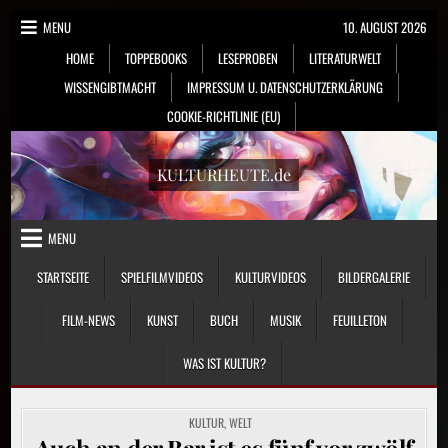
Skip
MENU
10. AUGUST 2026
to
HOME
TOPPEBOOKS
LESEPROBEN
LITERATURWELT
content
WISSENGIBTMACHT
IMPRESSUM U. DATENSCHUTZERKLÄRUNG
COOKIE-RICHTLINIE (EU)
KULTURHEUTE.de
MENU
STARTSEITE
SPIELFILMVIDEOS
KULTURVIDEOS
BILDERGALERIE
FILM-NEWS
KUNST
BUCH
MUSIK
FEUILLETON
WAS IST KULTUR?
POSTED
KULTUR
,
WELT
IN
Auch an der Bar ist es fünf vor zwölf