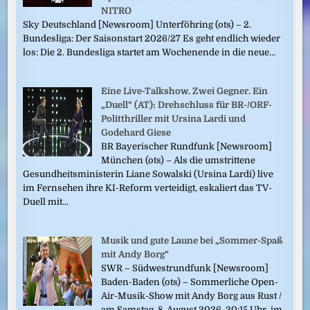
NITRO
Sky Deutschland [Newsroom] Unterföhring (ots) – 2.
Bundesliga: Der Saisonstart 2026/27 Es geht endlich wieder
los: Die 2. Bundesliga startet am Wochenende in die neue...
Eine Live-Talkshow. Zwei Gegner. Ein
„Duell“ (AT): Drehschluss für BR-/ORF-
Politthriller mit Ursina Lardi und
Godehard Giese
BR Bayerischer Rundfunk [Newsroom]
München (ots) – Als die umstrittene
Gesundheitsministerin Liane Sowalski (Ursina Lardi) live
im Fernsehen ihre KI-Reform verteidigt, eskaliert das TV-
Duell mit...
Musik und gute Laune bei „Sommer-Spaß
mit Andy Borg“
SWR – Südwestrundfunk [Newsroom]
Baden-Baden (ots) – Sommerliche Open-
Air-Musik-Show mit Andy Borg aus Rust /
am Samstag, 8. August 2026, 20:15 Uhr, im