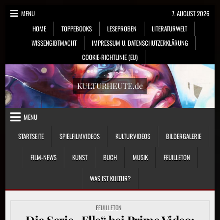
Skip
MENU
7. AUGUST 2026
to
HOME
TOPPEBOOKS
LESEPROBEN
LITERATURWELT
content
WISSENGIBTMACHT
IMPRESSUM U. DATENSCHUTZERKLÄRUNG
COOKIE-RICHTLINIE (EU)
KULTURHEUTE.de
MENU
STARTSEITE
SPIELFILMVIDEOS
KULTURVIDEOS
BILDERGALERIE
FILM-NEWS
KUNST
BUCH
MUSIK
FEUILLETON
WAS IST KULTUR?
POSTED
FEUILLETON
IN
Die Serie „Elle“ bei Prime Video: