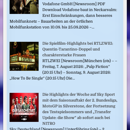
Vodafone GmbH [Newsroom] PDF
Download Vodafone baut in Neckarsulm:
Erst Einschränkungen, dann besseres
Mobilfunknetz – Bauarbeiten an der örtlichen
Mobilfunkstation von 10.08. bis 25.08.2026 –...
Die Spielfilm-Highlights bei RTLZWEI:
Quentin-Tarantino-Doppel und
charakterstarke Frauen
RTLZWEI [Newsroom]München (ots) – –
Freitag, 7. August 2026: „Pulp Fiction“
(20:15 Uhr) – Sonntag, 9. August 2026:
„How To Be Single“ (20:15 Uhr) Die...
Die Highlights der Woche auf Sky Sport
mit dem Saisonauftakt der 2. Bundesliga,
MotoGP in Silverstone, der Fortsetzung
des Testspielsommers und „Transfer
Update: die Show“ ab sofort auch bei
NITRO
Sky Deutschland [Newsroom] Unterföhring (ots) – 2.