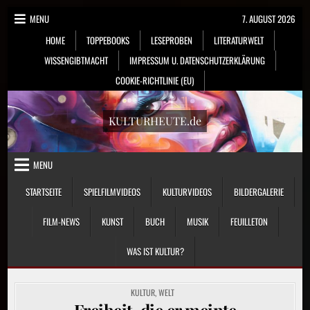
Skip
MENU
7. AUGUST 2026
to
HOME
TOPPEBOOKS
LESEPROBEN
LITERATURWELT
content
WISSENGIBTMACHT
IMPRESSUM U. DATENSCHUTZERKLÄRUNG
COOKIE-RICHTLINIE (EU)
KULTURHEUTE.de
MENU
STARTSEITE
SPIELFILMVIDEOS
KULTURVIDEOS
BILDERGALERIE
FILM-NEWS
KUNST
BUCH
MUSIK
FEUILLETON
WAS IST KULTUR?
POSTED
KULTUR
,
WELT
IN
Freiheit, die er meinte