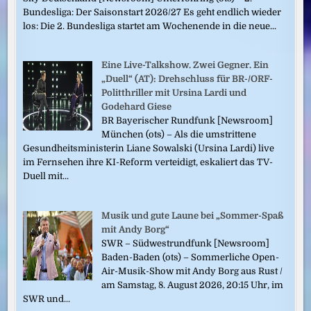
Bundesliga: Der Saisonstart 2026/27 Es geht endlich wieder
los: Die 2. Bundesliga startet am Wochenende in die neue...
Eine Live-Talkshow. Zwei Gegner. Ein
„Duell“ (AT): Drehschluss für BR-/ORF-
Politthriller mit Ursina Lardi und
Godehard Giese
BR Bayerischer Rundfunk [Newsroom]
München (ots) – Als die umstrittene
Gesundheitsministerin Liane Sowalski (Ursina Lardi) live
im Fernsehen ihre KI-Reform verteidigt, eskaliert das TV-
Duell mit...
Musik und gute Laune bei „Sommer-Spaß
mit Andy Borg“
SWR – Südwestrundfunk [Newsroom]
Baden-Baden (ots) – Sommerliche Open-
Air-Musik-Show mit Andy Borg aus Rust /
am Samstag, 8. August 2026, 20:15 Uhr, im
SWR und...