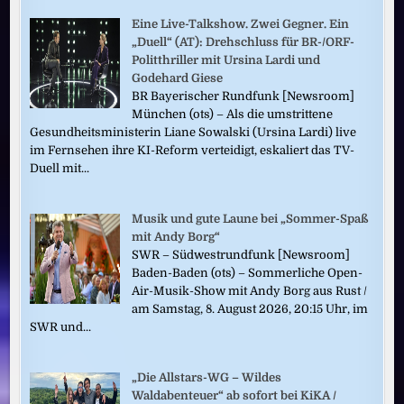
Eine Live-Talkshow. Zwei Gegner. Ein
„Duell“ (AT): Drehschluss für BR-/ORF-
Politthriller mit Ursina Lardi und
Godehard Giese
BR Bayerischer Rundfunk [Newsroom]
München (ots) – Als die umstrittene
Gesundheitsministerin Liane Sowalski (Ursina Lardi) live
im Fernsehen ihre KI-Reform verteidigt, eskaliert das TV-
Duell mit...
Musik und gute Laune bei „Sommer-Spaß
mit Andy Borg“
SWR – Südwestrundfunk [Newsroom]
Baden-Baden (ots) – Sommerliche Open-
Air-Musik-Show mit Andy Borg aus Rust /
am Samstag, 8. August 2026, 20:15 Uhr, im
SWR und...
„Die Allstars-WG – Wildes
Waldabenteuer“ ab sofort bei KiKA /