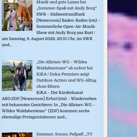
Musik und gute Laune bei
„Sommer-Spaß mit Andy Borg“
SWR – Südwestrundfunk
[Newsroom] Baden-Baden (ots) –
Sommerliche Open-Air-Musik-
Show mit Andy Borg aus Rust /
am Samstag, 8. August 2026, 20:15 Uhr, im SWR
und...
„Die Allstars-WG – Wildes
Waldabenteuer“ ab sofort bei
KiKA / Doku-Premiere zeigt
Outdoor-Action und WG-Alltag
ohne Eltern
KiKA – Der Kinderkanal
ARD/ZDF [Newsroom] Erfurt (ots) – Wiedersehen
mit bekannten Gesichtern: In „Die Allstars-WG –
Wildes Waldabenteuer“ (ZDF) kommen sechs
ehemalige Protagonistinnen und...
Sommer. Sonne. Pufpaff. „TV