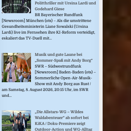
Politthriller mit Ursina Lardi und
Godehard Giese
BR Bayerischer Rundfunk
[Newsroom] München (ots) – Als die umstrittene
Gesundheitsministerin Liane Sowalski (Ursina
Lardi) live im Fernsehen ihre KI-Reform verteidigt,
eskaliert das TV-Duell mit...
Musik und gute Laune bei
„Sommer-Spaß mit Andy Borg“
SWR – Südwestrundfunk
[Newsroom] Baden-Baden (ots) –
Sommerliche Open-Air-Musik-
Show mit Andy Borg aus Rust /
am Samstag, 8. August 2026, 20:15 Uhr, im SWR
und...
„Die Allstars-WG – Wildes
Waldabenteuer“ ab sofort bei
KiKA / Doku-Premiere zeigt
Outdoor-Action und WG-Alltag