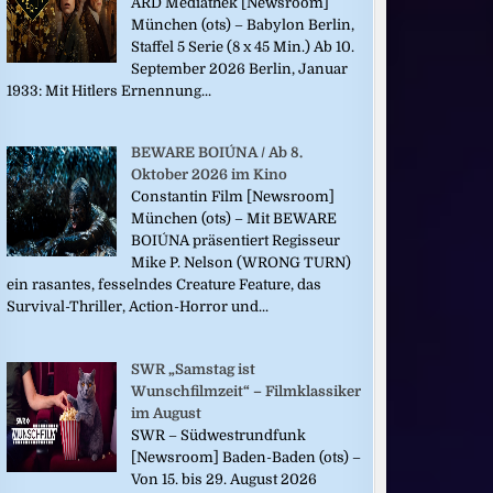
ARD Mediathek [Newsroom]
München (ots) – Babylon Berlin,
Staffel 5 Serie (8 x 45 Min.) Ab 10.
September 2026 Berlin, Januar
1933: Mit Hitlers Ernennung...
BEWARE BOIÚNA / Ab 8.
Oktober 2026 im Kino
Constantin Film [Newsroom]
München (ots) – Mit BEWARE
BOIÚNA präsentiert Regisseur
Mike P. Nelson (WRONG TURN)
ein rasantes, fesselndes Creature Feature, das
Survival-Thriller, Action-Horror und...
SWR „Samstag ist
Wunschfilmzeit“ – Filmklassiker
im August
SWR – Südwestrundfunk
[Newsroom] Baden-Baden (ots) –
Von 15. bis 29. August 2026