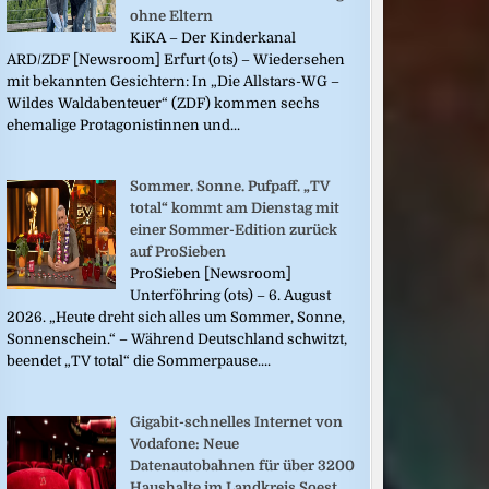
ohne Eltern
KiKA – Der Kinderkanal
ARD/ZDF [Newsroom] Erfurt (ots) – Wiedersehen
mit bekannten Gesichtern: In „Die Allstars-WG –
Wildes Waldabenteuer“ (ZDF) kommen sechs
ehemalige Protagonistinnen und...
Sommer. Sonne. Pufpaff. „TV
total“ kommt am Dienstag mit
einer Sommer-Edition zurück
auf ProSieben
ProSieben [Newsroom]
Unterföhring (ots) – 6. August
2026. „Heute dreht sich alles um Sommer, Sonne,
Sonnenschein.“ – Während Deutschland schwitzt,
beendet „TV total“ die Sommerpause....
Gigabit-schnelles Internet von
Vodafone: Neue
Datenautobahnen für über 3200
Haushalte im Landkreis Soest