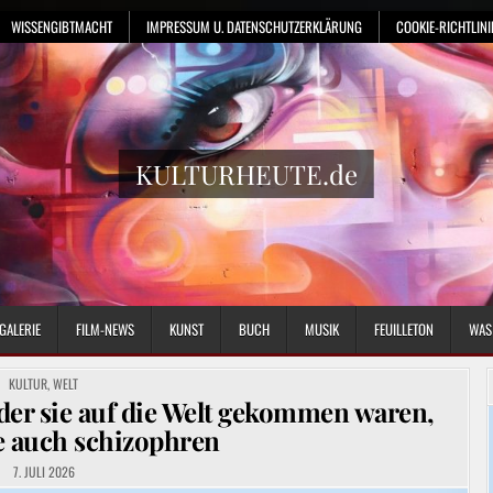
WISSENGIBTMACHT
IMPRESSUM U. DATENSCHUTZERKLÄRUNG
COOKIE-RICHTLINIE
KULTURHEUTE.de
GALERIE
FILM-NEWS
KUNST
BUCH
MUSIK
FEUILLETON
WAS
POSTED
KULTUR
,
WELT
IN
 der sie auf die Welt gekommen waren,
e auch schizophren
7. JULI 2026