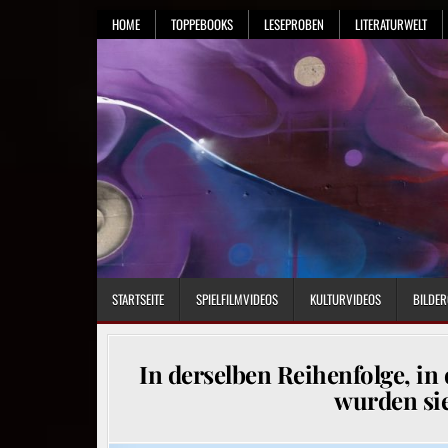
Skip
HOME
TOPPEBOOKS
LESEPROBEN
LITERATURWELT
to
content
STARTSEITE
SPIELFILMVIDEOS
KULTURVIDEOS
BILDER
In derselben Reihenfolge, in
wurden si