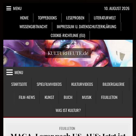
Skip
MENU
10. AUGUST 2026
to
HOME
TOPPEBOOKS
LESEPROBEN
LITERATURWELT
content
WISSENGIBTMACHT
IMPRESSUM U. DATENSCHUTZERKLÄRUNG
COOKIE-RICHTLINIE (EU)
KULTURHEUTE.de
MENU
STARTSEITE
SPIELFILMVIDEOS
KULTURVIDEOS
BILDERGALERIE
FILM-NEWS
KUNST
BUCH
MUSIK
FEUILLETON
WAS IST KULTUR?
POSTED
FEUILLETON
IN
MAGA-Lager nach US-AUS: Jetzt ist