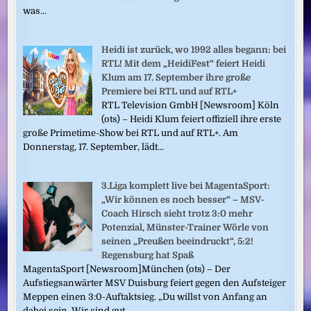
was...
Heidi ist zurück, wo 1992 alles begann: bei
RTL! Mit dem „HeidiFest“ feiert Heidi
Klum am 17. September ihre große
Premiere bei RTL und auf RTL+
RTL Television GmbH [Newsroom] Köln
(ots) – Heidi Klum feiert offiziell ihre erste
große Primetime-Show bei RTL und auf RTL+. Am
Donnerstag, 17. September, lädt...
3.Liga komplett live bei MagentaSport:
„Wir können es noch besser“ – MSV-
Coach Hirsch sieht trotz 3:0 mehr
Potenzial, Münster-Trainer Wörle von
seinen „Preußen beeindruckt“, 5:2!
Regensburg hat Spaß
MagentaSport [Newsroom]München (ots) – Der
Aufstiegsanwärter MSV Duisburg feiert gegen den Aufsteiger
Meppen einen 3:0-Auftaktsieg. „Du willst von Anfang an
dabei sein. Wir sind gut...