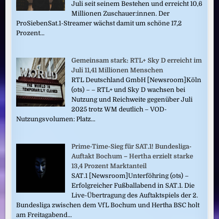
Juli seit seinem Bestehen und erreicht 10,6
Millionen Zuschauer:innen. Der
ProSiebenSat.1-Streamer wächst damit um schöne 17,2
Prozent...
Gemeinsam stark: RTL+ Sky D erreicht im
Juli 11,41 Millionen Menschen
RTL Deutschland GmbH [Newsroom]Köln
(ots) – – RTL+ und Sky D wachsen bei
Nutzung und Reichweite gegenüber Juli
2025 trotz WM deutlich – VOD-
Nutzungsvolumen: Platz...
Prime-Time-Sieg für SAT.1! Bundesliga-
Auftakt Bochum – Hertha erzielt starke
13,4 Prozent Marktanteil
SAT.1 [Newsroom]Unterföhring (ots) –
Erfolgreicher Fußballabend in SAT.1. Die
Live-Übertragung des Auftaktspiels der 2.
Bundesliga zwischen dem VfL Bochum und Hertha BSC holt
am Freitagabend...