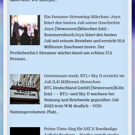
Ein Sommer-Streaming-Märchen: Joyn
feiert den besten Juli seiner Geschichte
Joyn [Newsroom]München (ots) –
Sommerrekord:Joyn feiert den besten
Juli seit seinem Bestehen und erreicht 10,6
Millionen Zuschauer:innen. Der
ProSiebenSat.1-Streamer wächst damit um schöne 17,2
Prozent...
Gemeinsam stark: RTL+ Sky D erreicht im
Juli 11,41 Millionen Menschen
RTL Deutschland GmbH [Newsroom]Köln
(ots) – – RTL+ und Sky D wachsen bei
Nutzung und Reichweite gegenüber Juli
2025 trotz WM deutlich – VOD-
Nutzungsvolumen: Platz...
Prime-Time-Sieg für SAT.1! Bundesliga-
Auftakt Bochum – Hertha erzielt starke