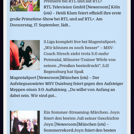
Premiere bei RTL und auf RTL+
RTL Television GmbH [Newsroom] Köln
(ots) – Heidi Klum feiert offiziell ihre erste
große Primetime-Show bei RTL und auf RTL+. Am
Donnerstag, 17. September, lädt...
3.Liga komplett live bei MagentaSport:
„Wir können es noch besser“ – MSV-
Coach Hirsch sieht trotz 3:0 mehr
Potenzial, Münster-Trainer Wörle von
seinen „Preußen beeindruckt“, 5:2!
Regensburg hat Spaß
MagentaSport [Newsroom]München (ots) – Der
Aufstiegsanwärter MSV Duisburg feiert gegen den Aufsteiger
Meppen einen 3:0-Auftaktsieg. „Du willst von Anfang an
dabei sein. Wir sind gut...
Ein Sommer-Streaming-Märchen: Joyn
feiert den besten Juli seiner Geschichte
Joyn [Newsroom]München (ots) –
Sommerrekord:Joyn feiert den besten