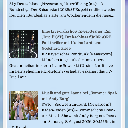
Sky Deutschland [Newsroom] Unterföhring (ots) – 2.
Bundesliga: Der Saisonstart 2026/27 Es geht endlich wieder
los: Die 2. Bundesliga startet am Wochenende in die neue...
Eine Live-Talkshow. Zwei Gegner. Ein
„Duell“ (AT): Drehschluss für BR-/ORF-
Politthriller mit Ursina Lardi und
Godehard Giese
BR Bayerischer Rundfunk [Newsroom]
München (ots) – Als die umstrittene
Gesundheitsministerin Liane Sowalski (Ursina Lardi) live
im Fernsehen ihre KI-Reform verteidigt, eskaliert das TV-
Duell mit...
Musik und gute Laune bei „Sommer-Spaß
mit Andy Borg“
SWR – Südwestrundfunk [Newsroom]
Baden-Baden (ots) – Sommerliche Open-
Air-Musik-Show mit Andy Borg aus Rust /
am Samstag, 8. August 2026, 20:15 Uhr, im
SWR und...