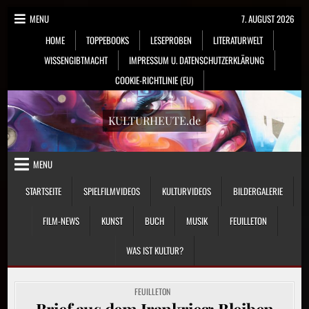
Skip
MENU
7. AUGUST 2026
to
HOME
TOPPEBOOKS
LESEPROBEN
LITERATURWELT
content
WISSENGIBTMACHT
IMPRESSUM U. DATENSCHUTZERKLÄRUNG
COOKIE-RICHTLINIE (EU)
KULTURHEUTE.de
MENU
STARTSEITE
SPIELFILMVIDEOS
KULTURVIDEOS
BILDERGALERIE
FILM-NEWS
KUNST
BUCH
MUSIK
FEUILLETON
WAS IST KULTUR?
POSTED
FEUILLETON
IN
Brief aus dem Irankrieg: Bleiben