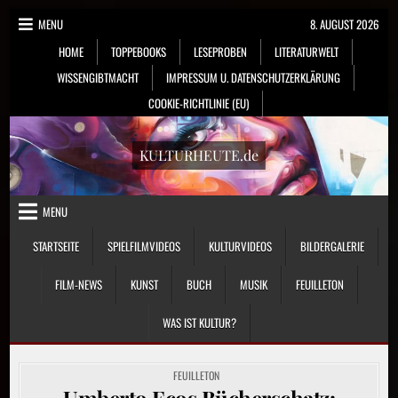
Skip
MENU
8. AUGUST 2026
to
HOME
TOPPEBOOKS
LESEPROBEN
LITERATURWELT
content
WISSENGIBTMACHT
IMPRESSUM U. DATENSCHUTZERKLÄRUNG
COOKIE-RICHTLINIE (EU)
KULTURHEUTE.de
MENU
STARTSEITE
SPIELFILMVIDEOS
KULTURVIDEOS
BILDERGALERIE
FILM-NEWS
KUNST
BUCH
MUSIK
FEUILLETON
WAS IST KULTUR?
POSTED
FEUILLETON
IN
Umberto Ecos Bücherschatz: