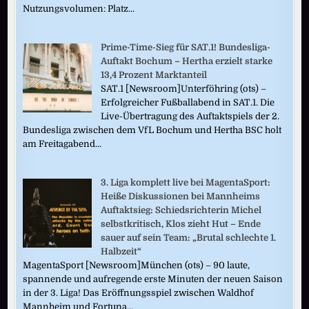
Nutzungsvolumen: Platz...
Prime-Time-Sieg für SAT.1! Bundesliga-
Auftakt Bochum – Hertha erzielt starke
13,4 Prozent Marktanteil
SAT.1 [Newsroom]Unterföhring (ots) –
Erfolgreicher Fußballabend in SAT.1. Die
Live-Übertragung des Auftaktspiels der 2.
Bundesliga zwischen dem VfL Bochum und Hertha BSC holt
am Freitagabend...
3. Liga komplett live bei MagentaSport:
Heiße Diskussionen bei Mannheims
Auftaktsieg: Schiedsrichterin Michel
selbstkritisch, Klos zieht Hut – Ende
sauer auf sein Team: „Brutal schlechte 1.
Halbzeit“
MagentaSport [Newsroom]München (ots) – 90 laute,
spannende und aufregende erste Minuten der neuen Saison
in der 3. Liga! Das Eröffnungsspiel zwischen Waldhof
Mannheim und Fortuna...