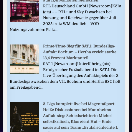
Juli 11,41 Millionen Menschen
RTL Deutschland GmbH [Newsroom]Köln
(ots) – – RTL+ und Sky D wachsen bei
Nutzung und Reichweite gegenüber Juli
2025 trotz WM deutlich – VOD-
Nutzungsvolumen: Platz...
Prime-Time-Sieg für SAT.1! Bundesliga-
Auftakt Bochum – Hertha erzielt starke
13,4 Prozent Marktanteil
SAT.1 [Newsroom]Unterföhring (ots) –
Erfolgreicher Fußballabend in SAT.1. Die
Live-Übertragung des Auftaktspiels der 2.
Bundesliga zwischen dem VfL Bochum und Hertha BSC holt
am Freitagabend...
3. Liga komplett live bei MagentaSport:
Heiße Diskussionen bei Mannheims
Auftaktsieg: Schiedsrichterin Michel
selbstkritisch, Klos zieht Hut – Ende
sauer auf sein Team: „Brutal schlechte 1.