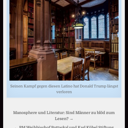
Seinen Kampf gegen diesen Latino hat Donald Trump längst
verloren
Beitragsnavigation
Manosphere und Literatur: Sind Männer zu blöd zum
Lesen? →
← PM Weihbischof Pottackal und Karl Kübel Stiftung