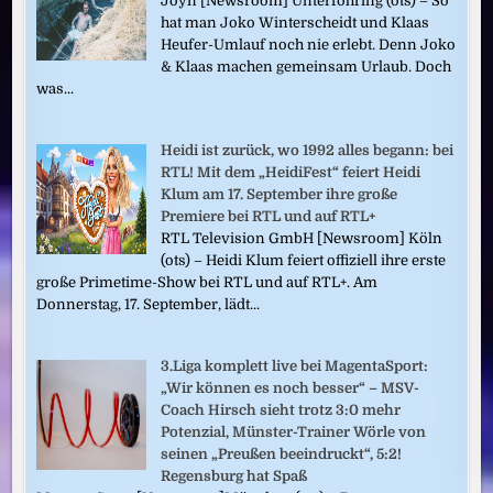
Joyn [Newsroom] Unterföhring (ots) – So
hat man Joko Winterscheidt und Klaas
Heufer-Umlauf noch nie erlebt. Denn Joko
& Klaas machen gemeinsam Urlaub. Doch
was...
Heidi ist zurück, wo 1992 alles begann: bei
RTL! Mit dem „HeidiFest“ feiert Heidi
Klum am 17. September ihre große
Premiere bei RTL und auf RTL+
RTL Television GmbH [Newsroom] Köln
(ots) – Heidi Klum feiert offiziell ihre erste
große Primetime-Show bei RTL und auf RTL+. Am
Donnerstag, 17. September, lädt...
3.Liga komplett live bei MagentaSport:
„Wir können es noch besser“ – MSV-
Coach Hirsch sieht trotz 3:0 mehr
Potenzial, Münster-Trainer Wörle von
seinen „Preußen beeindruckt“, 5:2!
Regensburg hat Spaß