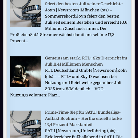
feiert den besten Juli seiner Geschichte
Joyn [Newsroom]München (ots) –
Sommerrekord:Joyn feiert den besten
Juli seit seinem Bestehen und erreicht 10,6
Millionen Zuschauer:innen. Der
ProSiebenSat.1-Streamer wächst damit um schöne 17,2
Prozent...
Gemeinsam stark: RTL+ Sky D erreicht im
Juli 11,41 Millionen Menschen
RTL Deutschland GmbH [Newsroom]Köln
(ots) – – RTL+ und Sky D wachsen bei
Nutzung und Reichweite gegenüber Juli
2025 trotz WM deutlich – VOD-
Nutzungsvolumen: Platz...
Prime-Time-Sieg für SAT.1! Bundesliga-
Auftakt Bochum – Hertha erzielt starke
13,4 Prozent Marktanteil
SAT.1 [Newsroom]Unterföhring (ots) –
Erfolgreicher Fußballabend in SAT.1. Die