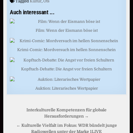
Tagged
Kultur
,
Ots
Auch interessant ...
Film: Wenn der Eismann böse ist
Krimi-Comic: Mordversuch im hellen Sonnenschein
Kopftuch-Debatte: Die Angst vor freien Schultern
Auktion: Literarisches Wertpapier
Beitragsnavigation
Interkulturelle Kompetenzen für globale
Herausforderungen →
← Kulturelle Vielfalt im Fokus: WDR bündelt junge
Radiowellen unter der Marke 1LIVE