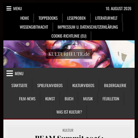
Skip
MENU
10. AUGUST 2026
to
HOME
TOPPEBOOKS
LESEPROBEN
LITERATURWELT
content
WISSENGIBTMACHT
IMPRESSUM U. DATENSCHUTZERKLÄRUNG
COOKIE-RICHTLINIE (EU)
KULTURHEUTE.de
MENU
STARTSEITE
SPIELFILMVIDEOS
KULTURVIDEOS
BILDERGALERIE
FILM-NEWS
KUNST
BUCH
MUSIK
FEUILLETON
WAS IST KULTUR?
POSTED
KULTUR
IN
BEAM Summit 2026: