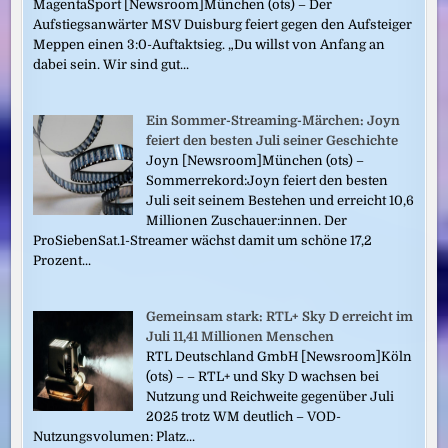
MagentaSport [Newsroom]München (ots) – Der
Aufstiegsanwärter MSV Duisburg feiert gegen den Aufsteiger
Meppen einen 3:0-Auftaktsieg. „Du willst von Anfang an
dabei sein. Wir sind gut...
Ein Sommer-Streaming-Märchen: Joyn
feiert den besten Juli seiner Geschichte
Joyn [Newsroom]München (ots) –
Sommerrekord:Joyn feiert den besten
Juli seit seinem Bestehen und erreicht 10,6
Millionen Zuschauer:innen. Der
ProSiebenSat.1-Streamer wächst damit um schöne 17,2
Prozent...
Gemeinsam stark: RTL+ Sky D erreicht im
Juli 11,41 Millionen Menschen
RTL Deutschland GmbH [Newsroom]Köln
(ots) – – RTL+ und Sky D wachsen bei
Nutzung und Reichweite gegenüber Juli
2025 trotz WM deutlich – VOD-
Nutzungsvolumen: Platz...