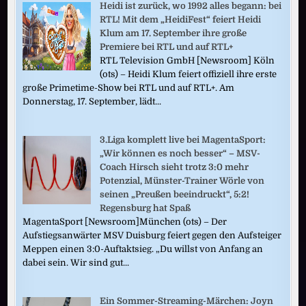
Heidi ist zurück, wo 1992 alles begann: bei
RTL! Mit dem „HeidiFest“ feiert Heidi
Klum am 17. September ihre große
Premiere bei RTL und auf RTL+
RTL Television GmbH [Newsroom] Köln
(ots) – Heidi Klum feiert offiziell ihre erste
große Primetime-Show bei RTL und auf RTL+. Am
Donnerstag, 17. September, lädt...
3.Liga komplett live bei MagentaSport:
„Wir können es noch besser“ – MSV-
Coach Hirsch sieht trotz 3:0 mehr
Potenzial, Münster-Trainer Wörle von
seinen „Preußen beeindruckt“, 5:2!
Regensburg hat Spaß
MagentaSport [Newsroom]München (ots) – Der
Aufstiegsanwärter MSV Duisburg feiert gegen den Aufsteiger
Meppen einen 3:0-Auftaktsieg. „Du willst von Anfang an
dabei sein. Wir sind gut...
Ein Sommer-Streaming-Märchen: Joyn