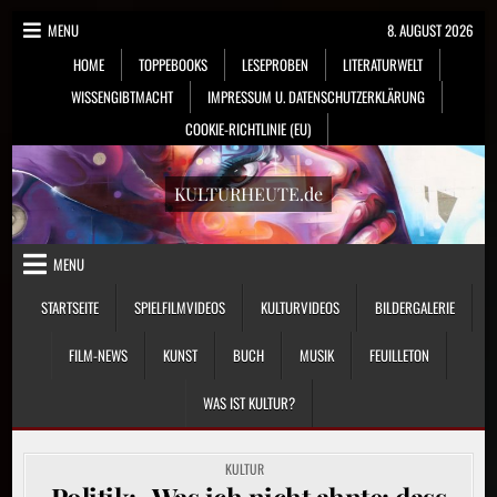
Skip
MENU
8. AUGUST 2026
to
HOME
TOPPEBOOKS
LESEPROBEN
LITERATURWELT
content
WISSENGIBTMACHT
IMPRESSUM U. DATENSCHUTZERKLÄRUNG
COOKIE-RICHTLINIE (EU)
KULTURHEUTE.de
MENU
STARTSEITE
SPIELFILMVIDEOS
KULTURVIDEOS
BILDERGALERIE
FILM-NEWS
KUNST
BUCH
MUSIK
FEUILLETON
WAS IST KULTUR?
POSTED
KULTUR
IN
Politik: „Was ich nicht ahnte: dass