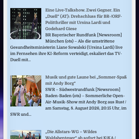
Eine Live-Talkshow. Zwei Gegner. Ein
„Duell“ (AT): Drehschluss für BR-/ORF-
Politthriller mit Ursina Lardi und
Godehard Giese
BR Bayerischer Rundfunk [Newsroom]
München (ots) – Als die umstrittene
Gesundheitsministerin Liane Sowalski (Ursina Lardi) live
im Fernsehen ihre KI-Reform verteidigt, eskaliert das TV-
Duell mit...
Musik und gute Laune bei „Sommer-Spaß
mit Andy Borg“
SWR – Südwestrundfunk [Newsroom]
Baden-Baden (ots) – Sommerliche Open-
Air-Musik-Show mit Andy Borg aus Rust /
am Samstag, 8. August 2026, 20:15 Uhr, im
SWR und...
„Die Allstars-WG – Wildes
Waldabenteuer“ ab sofort bei KiKA /