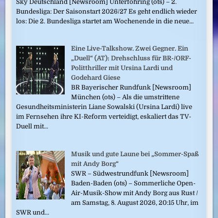
Sky Deutschland [Newsroom] Unterföhring (ots) – 2.
Bundesliga: Der Saisonstart 2026/27 Es geht endlich wieder
los: Die 2. Bundesliga startet am Wochenende in die neue...
Eine Live-Talkshow. Zwei Gegner. Ein
„Duell“ (AT): Drehschluss für BR-/ORF-
Politthriller mit Ursina Lardi und
Godehard Giese
BR Bayerischer Rundfunk [Newsroom]
München (ots) – Als die umstrittene
Gesundheitsministerin Liane Sowalski (Ursina Lardi) live
im Fernsehen ihre KI-Reform verteidigt, eskaliert das TV-
Duell mit...
Musik und gute Laune bei „Sommer-Spaß
mit Andy Borg“
SWR – Südwestrundfunk [Newsroom]
Baden-Baden (ots) – Sommerliche Open-
Air-Musik-Show mit Andy Borg aus Rust /
am Samstag, 8. August 2026, 20:15 Uhr, im
SWR und...