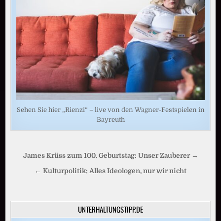
Sehen Sie hier „Rienzi“ – live von den Wagner-Festspielen in
Bayreuth
Beitragsnavigation
James Krüss zum 100. Geburtstag: Unser Zauberer →
← Kulturpolitik: Alles Ideologen, nur wir nicht
UNTERHALTUNGSTIPP.DE