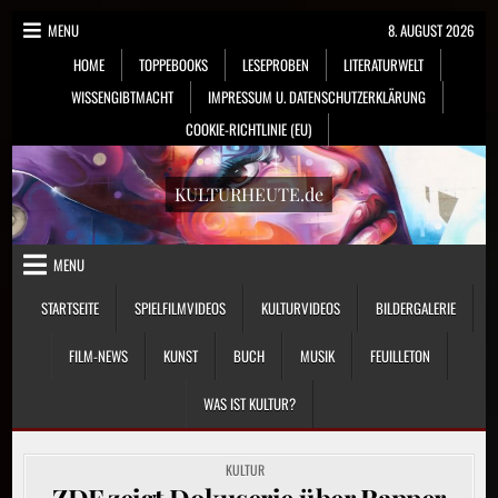
Skip
MENU
8. AUGUST 2026
to
HOME
TOPPEBOOKS
LESEPROBEN
LITERATURWELT
content
WISSENGIBTMACHT
IMPRESSUM U. DATENSCHUTZERKLÄRUNG
COOKIE-RICHTLINIE (EU)
KULTURHEUTE.de
MENU
STARTSEITE
SPIELFILMVIDEOS
KULTURVIDEOS
BILDERGALERIE
FILM-NEWS
KUNST
BUCH
MUSIK
FEUILLETON
WAS IST KULTUR?
POSTED
KULTUR
IN
ZDF zeigt Dokuserie über Rapper