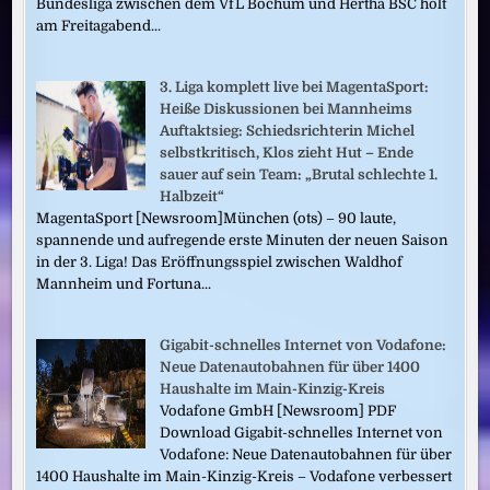
Bundesliga zwischen dem VfL Bochum und Hertha BSC holt
am Freitagabend...
3. Liga komplett live bei MagentaSport:
Heiße Diskussionen bei Mannheims
Auftaktsieg: Schiedsrichterin Michel
selbstkritisch, Klos zieht Hut – Ende
sauer auf sein Team: „Brutal schlechte 1.
Halbzeit“
MagentaSport [Newsroom]München (ots) – 90 laute,
spannende und aufregende erste Minuten der neuen Saison
in der 3. Liga! Das Eröffnungsspiel zwischen Waldhof
Mannheim und Fortuna...
Gigabit-schnelles Internet von Vodafone:
Neue Datenautobahnen für über 1400
Haushalte im Main-Kinzig-Kreis
Vodafone GmbH [Newsroom] PDF
Download Gigabit-schnelles Internet von
Vodafone: Neue Datenautobahnen für über
1400 Haushalte im Main-Kinzig-Kreis – Vodafone verbessert