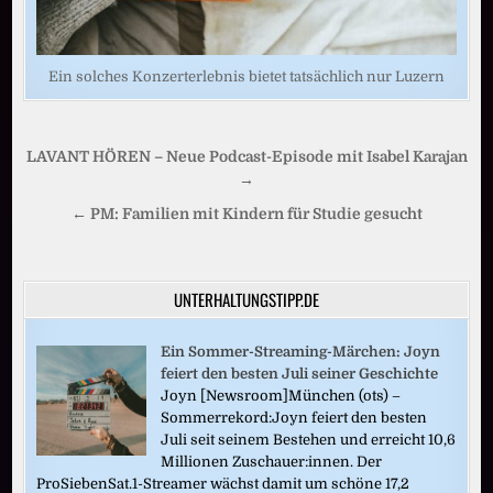
Ein solches Konzerterlebnis bietet tatsächlich nur Luzern
Beitragsnavigation
LAVANT HÖREN – Neue Podcast-Episode mit Isabel Karajan
→
← PM: Familien mit Kindern für Studie gesucht
UNTERHALTUNGSTIPP.DE
Ein Sommer-Streaming-Märchen: Joyn
feiert den besten Juli seiner Geschichte
Joyn [Newsroom]München (ots) –
Sommerrekord:Joyn feiert den besten
Juli seit seinem Bestehen und erreicht 10,6
Millionen Zuschauer:innen. Der
ProSiebenSat.1-Streamer wächst damit um schöne 17,2