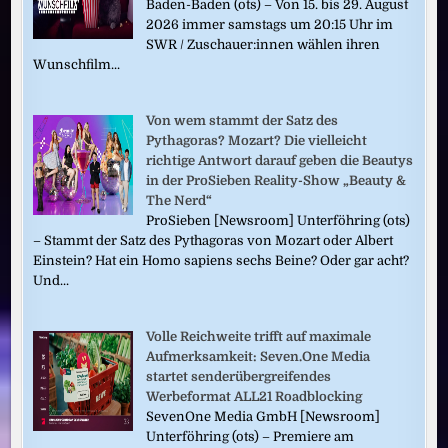
Baden-Baden (ots) – Von 15. bis 29. August
2026 immer samstags um 20:15 Uhr im
SWR / Zuschauer:innen wählen ihren
Wunschfilm...
Von wem stammt der Satz des
Pythagoras? Mozart? Die vielleicht
richtige Antwort darauf geben die Beautys
in der ProSieben Reality-Show „Beauty &
The Nerd“
ProSieben [Newsroom] Unterföhring (ots)
– Stammt der Satz des Pythagoras von Mozart oder Albert
Einstein? Hat ein Homo sapiens sechs Beine? Oder gar acht?
Und...
Volle Reichweite trifft auf maximale
Aufmerksamkeit: Seven.One Media
startet senderübergreifendes
Werbeformat ALL21 Roadblocking
SevenOne Media GmbH [Newsroom]
Unterföhring (ots) – Premiere am