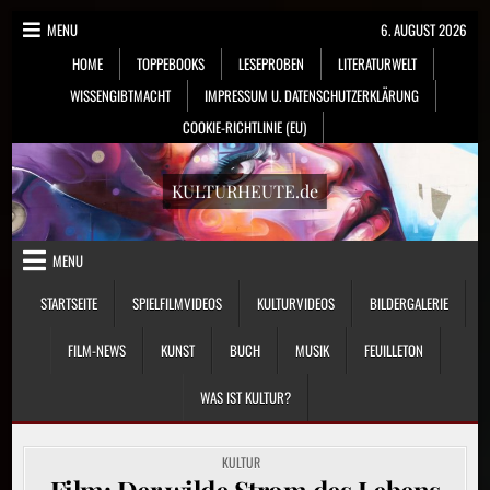
Skip
MENU
6. AUGUST 2026
to
HOME
TOPPEBOOKS
LESEPROBEN
LITERATURWELT
content
WISSENGIBTMACHT
IMPRESSUM U. DATENSCHUTZERKLÄRUNG
COOKIE-RICHTLINIE (EU)
KULTURHEUTE.de
MENU
STARTSEITE
SPIELFILMVIDEOS
KULTURVIDEOS
BILDERGALERIE
FILM-NEWS
KUNST
BUCH
MUSIK
FEUILLETON
WAS IST KULTUR?
POSTED
KULTUR
IN
Film: Der wilde Strom des Lebens