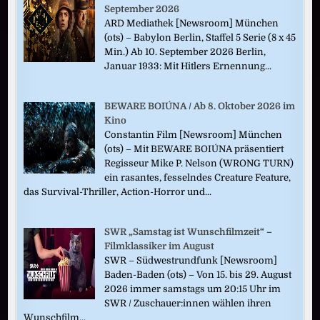
September 2026
ARD Mediathek [Newsroom] München
(ots) – Babylon Berlin, Staffel 5 Serie (8 x 45
Min.) Ab 10. September 2026 Berlin,
Januar 1933: Mit Hitlers Ernennung...
BEWARE BOIÚNA / Ab 8. Oktober 2026 im
Kino
Constantin Film [Newsroom] München
(ots) – Mit BEWARE BOIÚNA präsentiert
Regisseur Mike P. Nelson (WRONG TURN)
ein rasantes, fesselndes Creature Feature,
das Survival-Thriller, Action-Horror und...
SWR „Samstag ist Wunschfilmzeit“ –
Filmklassiker im August
SWR – Südwestrundfunk [Newsroom]
Baden-Baden (ots) – Von 15. bis 29. August
2026 immer samstags um 20:15 Uhr im
SWR / Zuschauer:innen wählen ihren
Wunschfilm...