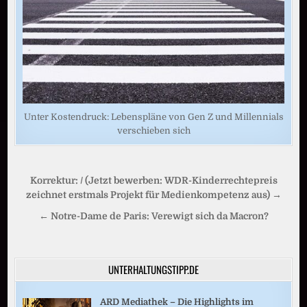
Unter Kostendruck: Lebenspläne von Gen Z und Millennials
verschieben sich
Beitragsnavigation
Korrektur: / (Jetzt bewerben: WDR-Kinderrechtepreis
zeichnet erstmals Projekt für Medienkompetenz aus) →
← Notre-Dame de Paris: Verewigt sich da Macron?
UNTERHALTUNGSTIPP.DE
ARD Mediathek – Die Highlights im