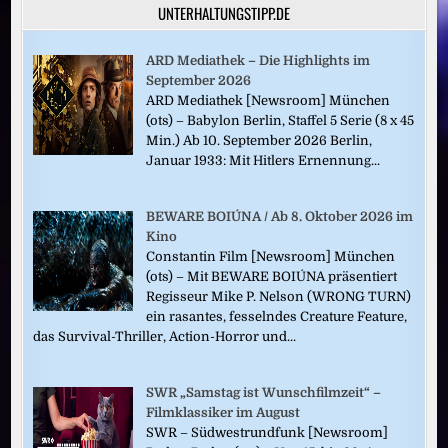
UNTERHALTUNGSTIPP.DE
ARD Mediathek – Die Highlights im
September 2026
ARD Mediathek [Newsroom] München
(ots) – Babylon Berlin, Staffel 5 Serie (8 x 45
Min.) Ab 10. September 2026 Berlin,
Januar 1933: Mit Hitlers Ernennung...
BEWARE BOIÚNA / Ab 8. Oktober 2026 im
Kino
Constantin Film [Newsroom] München
(ots) – Mit BEWARE BOIÚNA präsentiert
Regisseur Mike P. Nelson (WRONG TURN)
ein rasantes, fesselndes Creature Feature,
das Survival-Thriller, Action-Horror und...
SWR „Samstag ist Wunschfilmzeit“ –
Filmklassiker im August
SWR – Südwestrundfunk [Newsroom]