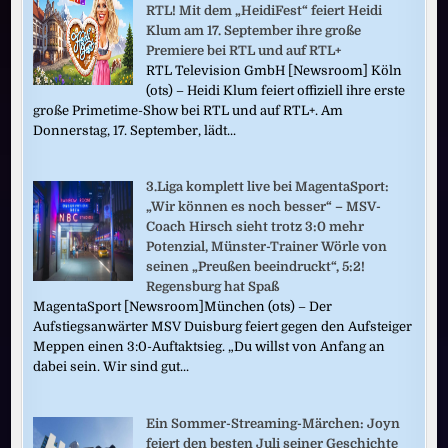
RTL! Mit dem „HeidiFest“ feiert Heidi
Klum am 17. September ihre große
Premiere bei RTL und auf RTL+
RTL Television GmbH [Newsroom] Köln
(ots) – Heidi Klum feiert offiziell ihre erste
große Primetime-Show bei RTL und auf RTL+. Am
Donnerstag, 17. September, lädt...
3.Liga komplett live bei MagentaSport:
„Wir können es noch besser“ – MSV-
Coach Hirsch sieht trotz 3:0 mehr
Potenzial, Münster-Trainer Wörle von
seinen „Preußen beeindruckt“, 5:2!
Regensburg hat Spaß
MagentaSport [Newsroom]München (ots) – Der
Aufstiegsanwärter MSV Duisburg feiert gegen den Aufsteiger
Meppen einen 3:0-Auftaktsieg. „Du willst von Anfang an
dabei sein. Wir sind gut...
Ein Sommer-Streaming-Märchen: Joyn
feiert den besten Juli seiner Geschichte