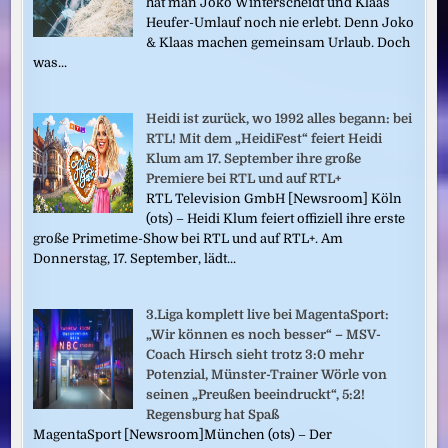
hat man Joko Winterscheidt und Klaas
Heufer-Umlauf noch nie erlebt. Denn Joko
& Klaas machen gemeinsam Urlaub. Doch
was...
Heidi ist zurück, wo 1992 alles begann: bei
RTL! Mit dem „HeidiFest“ feiert Heidi
Klum am 17. September ihre große
Premiere bei RTL und auf RTL+
RTL Television GmbH [Newsroom] Köln
(ots) – Heidi Klum feiert offiziell ihre erste
große Primetime-Show bei RTL und auf RTL+. Am
Donnerstag, 17. September, lädt...
3.Liga komplett live bei MagentaSport:
„Wir können es noch besser“ – MSV-
Coach Hirsch sieht trotz 3:0 mehr
Potenzial, Münster-Trainer Wörle von
seinen „Preußen beeindruckt“, 5:2!
Regensburg hat Spaß
MagentaSport [Newsroom]München (ots) – Der