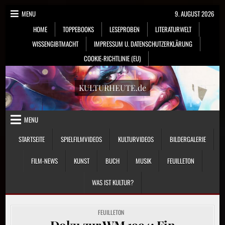
Skip
MENU
9. AUGUST 2026
to
HOME
TOPPEBOOKS
LESEPROBEN
LITERATURWELT
content
WISSENGIBTMACHT
IMPRESSUM U. DATENSCHUTZERKLÄRUNG
COOKIE-RICHTLINIE (EU)
KULTURHEUTE.de
MENU
STARTSEITE
SPIELFILMVIDEOS
KULTURVIDEOS
BILDERGALERIE
FILM-NEWS
KUNST
BUCH
MUSIK
FEUILLETON
WAS IST KULTUR?
POSTED
FEUILLETON
IN
Doku zur WM 1994: Ein