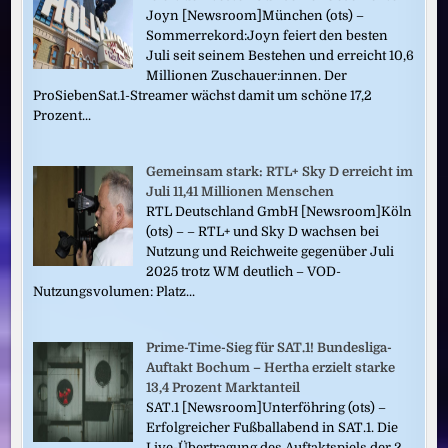
Joyn [Newsroom]München (ots) –
Sommerrekord:Joyn feiert den besten
Juli seit seinem Bestehen und erreicht 10,6
Millionen Zuschauer:innen. Der
ProSiebenSat.1-Streamer wächst damit um schöne 17,2
Prozent...
Gemeinsam stark: RTL+ Sky D erreicht im
Juli 11,41 Millionen Menschen
RTL Deutschland GmbH [Newsroom]Köln
(ots) – – RTL+ und Sky D wachsen bei
Nutzung und Reichweite gegenüber Juli
2025 trotz WM deutlich – VOD-
Nutzungsvolumen: Platz...
Prime-Time-Sieg für SAT.1! Bundesliga-
Auftakt Bochum – Hertha erzielt starke
13,4 Prozent Marktanteil
SAT.1 [Newsroom]Unterföhring (ots) –
Erfolgreicher Fußballabend in SAT.1. Die
Live-Übertragung des Auftaktspiels der 2.