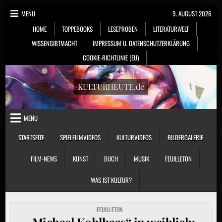
Skip
MENU
9. AUGUST 2026
to
HOME
TOPPEBOOKS
LESEPROBEN
LITERATURWELT
content
WISSENGIBTMACHT
IMPRESSUM U. DATENSCHUTZERKLÄRUNG
COOKIE-RICHTLINIE (EU)
KULTURHEUTE.de
MENU
STARTSEITE
SPIELFILMVIDEOS
KULTURVIDEOS
BILDERGALERIE
FILM-NEWS
KUNST
BUCH
MUSIK
FEUILLETON
WAS IST KULTUR?
POSTED
FEUILLETON
IN
„Michael Kohlhaas“ in weiblich: