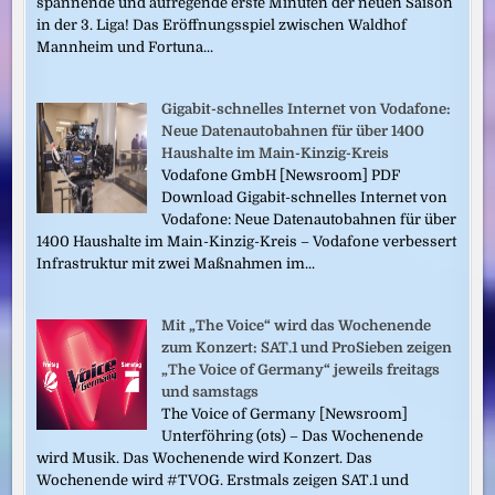
spannende und aufregende erste Minuten der neuen Saison
in der 3. Liga! Das Eröffnungsspiel zwischen Waldhof
Mannheim und Fortuna...
Gigabit-schnelles Internet von Vodafone:
Neue Datenautobahnen für über 1400
Haushalte im Main-Kinzig-Kreis
Vodafone GmbH [Newsroom] PDF
Download Gigabit-schnelles Internet von
Vodafone: Neue Datenautobahnen für über
1400 Haushalte im Main-Kinzig-Kreis – Vodafone verbessert
Infrastruktur mit zwei Maßnahmen im...
Mit „The Voice“ wird das Wochenende
zum Konzert: SAT.1 und ProSieben zeigen
„The Voice of Germany“ jeweils freitags
und samstags
The Voice of Germany [Newsroom]
Unterföhring (ots) – Das Wochenende
wird Musik. Das Wochenende wird Konzert. Das
Wochenende wird #TVOG. Erstmals zeigen SAT.1 und