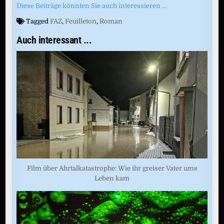
Diese Beiträge könnten Sie auch interessieren …
Tagged
FAZ
,
Feuilleton
,
Roman
Auch interessant ...
Film über Ahrtalkatastrophe: Wie ihr greiser Vater ums
Leben kam