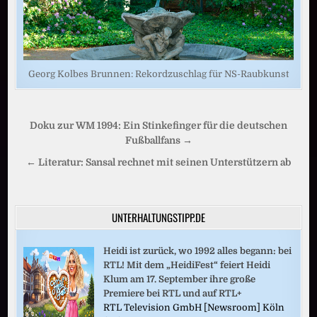
Georg Kolbes Brunnen: Rekordzuschlag für NS-Raubkunst
Beitragsnavigation
Doku zur WM 1994: Ein Stinkefinger für die deutschen
Fußballfans →
← Literatur: Sansal rechnet mit seinen Unterstützern ab
UNTERHALTUNGSTIPP.DE
Heidi ist zurück, wo 1992 alles begann: bei
RTL! Mit dem „HeidiFest“ feiert Heidi
Klum am 17. September ihre große
Premiere bei RTL und auf RTL+
RTL Television GmbH [Newsroom] Köln