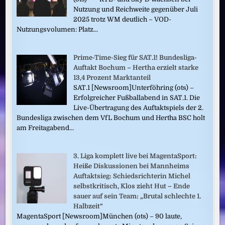
Nutzung und Reichweite gegenüber Juli
2025 trotz WM deutlich – VOD-
Nutzungsvolumen: Platz...
Prime-Time-Sieg für SAT.1! Bundesliga-
Auftakt Bochum – Hertha erzielt starke
13,4 Prozent Marktanteil
SAT.1 [Newsroom]Unterföhring (ots) –
Erfolgreicher Fußballabend in SAT.1. Die
Live-Übertragung des Auftaktspiels der 2.
Bundesliga zwischen dem VfL Bochum und Hertha BSC holt
am Freitagabend...
3. Liga komplett live bei MagentaSport:
Heiße Diskussionen bei Mannheims
Auftaktsieg: Schiedsrichterin Michel
selbstkritisch, Klos zieht Hut – Ende
sauer auf sein Team: „Brutal schlechte 1.
Halbzeit“
MagentaSport [Newsroom]München (ots) – 90 laute,