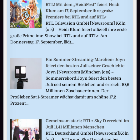
RTL! Mit dem „HeidiFest“ feiert Heidi
Klum am 17. September ihre große
Premiere bei RTL und auf RTL+
RTL Television GmbH [Newsroom] Köln
(ots) – Heidi Klum feiert offiziell ihre erste
große Primetime-Show bei RTL und auf RTL+. Am
Donnerstag, 17. September, lädt...
Ein Sommer-Streaming-Märchen: Joyn
feiert den besten Juli seiner Geschichte
Joyn [Newsroom]München (ots) –
Sommerrekord:Joyn feiert den besten
Juli seit seinem Bestehen und erreicht 10,6
Millionen Zuschauer:innen. Der
ProSiebenSat.1-Streamer wächst damit um schöne 17,2
Prozent...
Gemeinsam stark: RTL+ Sky D erreicht im
Juli 11,41 Millionen Menschen
RTL Deutschland GmbH [Newsroom]Köln
(ots) – – RTL+ und Sky D wachsen bei