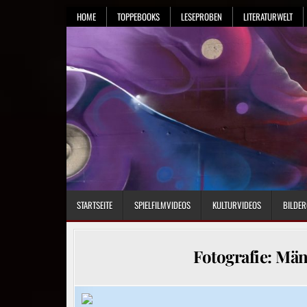
Skip
HOME
TOPPEBOOKS
LESEPROBEN
LITERATURWELT
to
content
STARTSEITE
SPIELFILMVIDEOS
KULTURVIDEOS
BILDER
Fotografie: Män