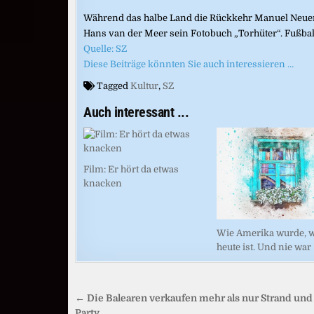
Während das halbe Land die Rückkehr Manuel Neuers a
Hans van der Meer sein Fotobuch „Torhüter“. Fußballg
Quelle: SZ
Diese Beiträge könnten Sie auch interessieren …
Tagged
Kultur
,
SZ
Auch interessant ...
Film: Er hört da etwas
knacken
Wie Amerika wurde, w
heute ist. Und nie war
Beitragsnavigation
← Die Balearen verkaufen mehr als nur Strand und
Party