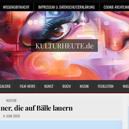
WISSENGIBTMACHT
IMPRESSUM U. DATENSCHUTZERKLÄRUNG
COOKIE-RICHTLINIE
KULTURHEUTE.de
GALERIE
FILM-NEWS
KUNST
BUCH
MUSIK
FEUILLETON
WAS
POSTED
KULTUR
IN
ner, die auf Bälle lauern
4. JUNI 2026