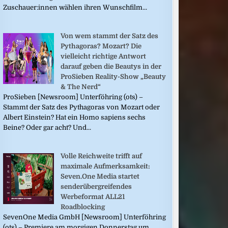
Zuschauer:innen wählen ihren Wunschfilm...
Von wem stammt der Satz des
Pythagoras? Mozart? Die
vielleicht richtige Antwort
darauf geben die Beautys in der
ProSieben Reality-Show „Beauty
& The Nerd“
ProSieben [Newsroom] Unterföhring (ots) –
Stammt der Satz des Pythagoras von Mozart oder
Albert Einstein? Hat ein Homo sapiens sechs
Beine? Oder gar acht? Und...
Volle Reichweite trifft auf
maximale Aufmerksamkeit:
Seven.One Media startet
senderübergreifendes
Werbeformat ALL21
Roadblocking
SevenOne Media GmbH [Newsroom] Unterföhring
(ots) – Premiere am morgigen Donnerstag um