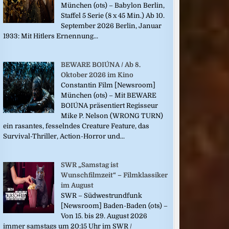
München (ots) – Babylon Berlin,
Staffel 5 Serie (8 x 45 Min.) Ab 10.
September 2026 Berlin, Januar
1933: Mit Hitlers Ernennung...
BEWARE BOIÚNA / Ab 8.
Oktober 2026 im Kino
Constantin Film [Newsroom]
München (ots) – Mit BEWARE
BOIÚNA präsentiert Regisseur
Mike P. Nelson (WRONG TURN)
ein rasantes, fesselndes Creature Feature, das
Survival-Thriller, Action-Horror und...
SWR „Samstag ist
Wunschfilmzeit“ – Filmklassiker
im August
SWR – Südwestrundfunk
[Newsroom] Baden-Baden (ots) –
Von 15. bis 29. August 2026
immer samstags um 20:15 Uhr im SWR /