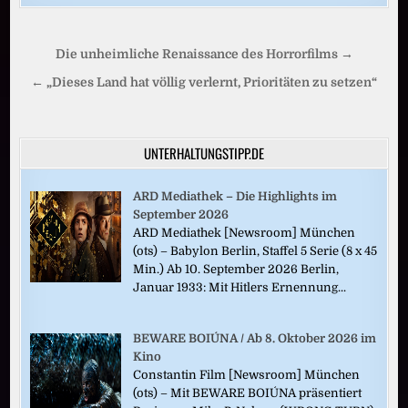
Beitragsnavigation
Die unheimliche Renaissance des Horrorfilms →
← „Dieses Land hat völlig verlernt, Prioritäten zu setzen“
UNTERHALTUNGSTIPP.DE
ARD Mediathek – Die Highlights im
September 2026
ARD Mediathek [Newsroom] München
(ots) – Babylon Berlin, Staffel 5 Serie (8 x 45
Min.) Ab 10. September 2026 Berlin,
Januar 1933: Mit Hitlers Ernennung...
BEWARE BOIÚNA / Ab 8. Oktober 2026 im
Kino
Constantin Film [Newsroom] München
(ots) – Mit BEWARE BOIÚNA präsentiert