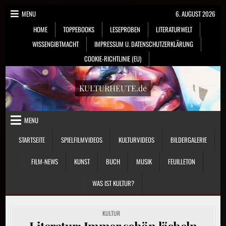
Skip
MENU
6. AUGUST 2026
to
HOME
TOPPEBOOKS
LESEPROBEN
LITERATURWELT
content
WISSENGIBTMACHT
IMPRESSUM U. DATENSCHUTZERKLÄRUNG
COOKIE-RICHTLINIE (EU)
KULTURHEUTE.de
MENU
STARTSEITE
SPIELFILMVIDEOS
KULTURVIDEOS
BILDERGALERIE
FILM-NEWS
KUNST
BUCH
MUSIK
FEUILLETON
WAS IST KULTUR?
POSTED
KULTUR
IN
Literatur: Immer schön lächeln