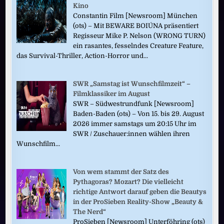
Kino
Constantin Film [Newsroom] München
(ots) – Mit BEWARE BOIÚNA präsentiert
Regisseur Mike P. Nelson (WRONG TURN)
ein rasantes, fesselndes Creature Feature,
das Survival-Thriller, Action-Horror und...
SWR „Samstag ist Wunschfilmzeit“ –
Filmklassiker im August
SWR – Südwestrundfunk [Newsroom]
Baden-Baden (ots) – Von 15. bis 29. August
2026 immer samstags um 20:15 Uhr im
SWR / Zuschauer:innen wählen ihren
Wunschfilm...
Von wem stammt der Satz des
Pythagoras? Mozart? Die vielleicht
richtige Antwort darauf geben die Beautys
in der ProSieben Reality-Show „Beauty &
The Nerd“
ProSieben [Newsroom] Unterföhring (ots)