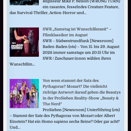
Regisseur Mike P. Nelson (WRONG TURN)
ein rasantes, fesselndes Creature Feature,
das Survival-Thriller, Action-Horror und...
SWR „Samstag ist Wunschfilmzeit“ –
Filmklassiker im August
SWR – Südwestrundfunk [Newsroom]
Baden-Baden (ots) – Von 15. bis 29. August
2026 immer samstags um 20:15 Uhr im
SWR / Zuschauer:innen wählen ihren
Wunschfilm...
Von wem stammt der Satz des
Pythagoras? Mozart? Die vielleicht
richtige Antwort darauf geben die Beautys
in der ProSieben Reality-Show „Beauty &
The Nerd“
ProSieben [Newsroom] Unterföhring (ots)
– Stammt der Satz des Pythagoras von Mozart oder Albert
Einstein? Hat ein Homo sapiens sechs Beine? Oder gar acht?
Und...