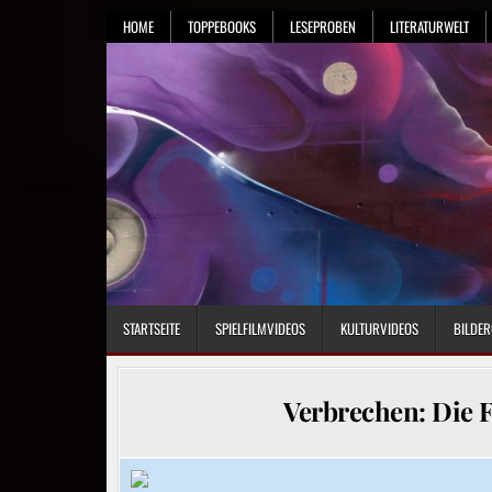
Skip
HOME
TOPPEBOOKS
LESEPROBEN
LITERATURWELT
to
content
STARTSEITE
SPIELFILMVIDEOS
KULTURVIDEOS
BILDER
Verbrechen: Die F