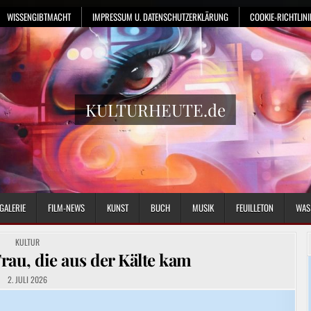
WISSENGIBTMACHT
IMPRESSUM U. DATENSCHUTZERKLÄRUNG
COOKIE-RICHTLINIE
KULTURHEUTE.de
GALERIE
FILM-NEWS
KUNST
BUCH
MUSIK
FEUILLETON
WAS
POSTED
KULTUR
IN
rau, die aus der Kälte kam
2. JULI 2026