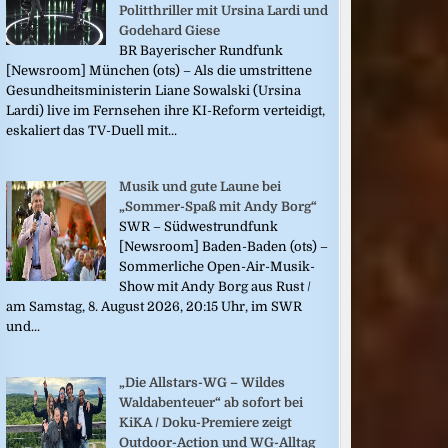
Politthriller mit Ursina Lardi und
Godehard Giese
BR Bayerischer Rundfunk
[Newsroom] München (ots) – Als die umstrittene
Gesundheitsministerin Liane Sowalski (Ursina
Lardi) live im Fernsehen ihre KI-Reform verteidigt,
eskaliert das TV-Duell mit...
Musik und gute Laune bei
„Sommer-Spaß mit Andy Borg“
SWR – Südwestrundfunk
[Newsroom] Baden-Baden (ots) –
Sommerliche Open-Air-Musik-
Show mit Andy Borg aus Rust /
am Samstag, 8. August 2026, 20:15 Uhr, im SWR
und...
„Die Allstars-WG – Wildes
Waldabenteuer“ ab sofort bei
KiKA / Doku-Premiere zeigt
Outdoor-Action und WG-Alltag