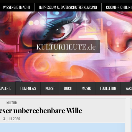
WISSENGIBTMACHT
IMPRESSUM U. DATENSCHUTZERKLÄRUNG
COOKIE-RICHTLINIE
KULTURHEUTE.de
GALERIE
FILM-NEWS
KUNST
BUCH
MUSIK
FEUILLETON
WAS
POSTED
KULTUR
IN
eser unberechenbare Wille
3. JULI 2026