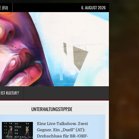
 (EU)
6. AUGUST 2026
 IST KULTUR?
UNTERHALTUNGSTIPP.DE
Eine Live-Talkshow. Zwei
Gegner. Ein „Duell“ (AT):
Drehschluss für BR-/ORF-