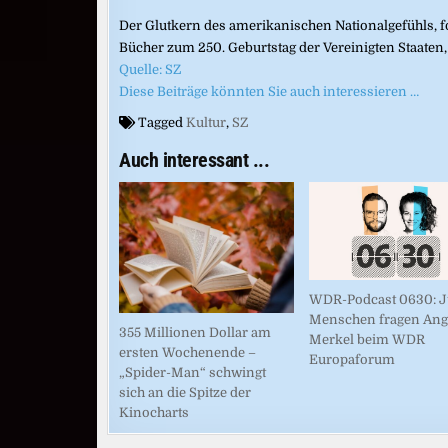
Der Glutkern des amerikanischen Nationalgefühls, for
Bücher zum 250. Geburtstag der Vereinigten Staaten,
Quelle: SZ
Diese Beiträge könnten Sie auch interessieren …
Tagged
Kultur
,
SZ
Auch interessant ...
WDR-Podcast 0630: 
Menschen fragen Ang
355 Millionen Dollar am
Merkel beim WDR
ersten Wochenende –
Europaforum
„Spider-Man“ schwingt
sich an die Spitze der
Kinocharts