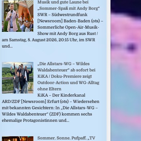
Musik und gute Laune bei
„Sommer-Spaß mit Andy Borg“
SWR – Südwestrundfunk
[Newsroom] Baden-Baden (ots) –
Sommerliche Open-Air-Musik-
Show mit Andy Borg aus Rust /
am Samstag, 8. August 2026, 20:15 Uhr, im SWR
und...
„Die Allstars-WG – Wildes
Waldabenteuer“ ab sofort bei
KiKA / Doku-Premiere zeigt
Outdoor-Action und WG-Alltag
ohne Eltern
KiKA – Der Kinderkanal
ARD/ZDF [Newsroom] Erfurt (ots) – Wiedersehen
mit bekannten Gesichtern: In „Die Allstars-WG –
Wildes Waldabenteuer“ (ZDF) kommen sechs
ehemalige Protagonistinnen und...
Sommer. Sonne. Pufpaff. „TV