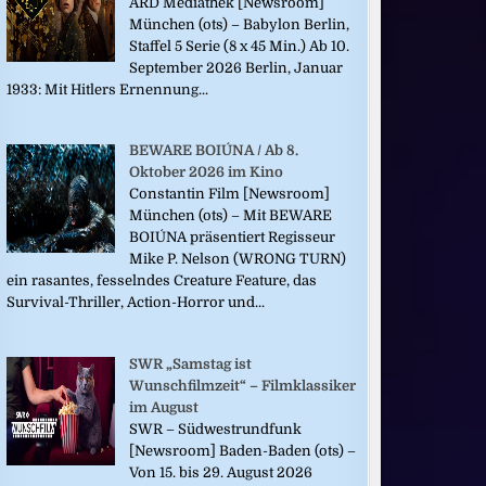
ARD Mediathek [Newsroom]
München (ots) – Babylon Berlin,
Staffel 5 Serie (8 x 45 Min.) Ab 10.
September 2026 Berlin, Januar
1933: Mit Hitlers Ernennung...
BEWARE BOIÚNA / Ab 8.
Oktober 2026 im Kino
Constantin Film [Newsroom]
München (ots) – Mit BEWARE
BOIÚNA präsentiert Regisseur
Mike P. Nelson (WRONG TURN)
ein rasantes, fesselndes Creature Feature, das
Survival-Thriller, Action-Horror und...
SWR „Samstag ist
Wunschfilmzeit“ – Filmklassiker
im August
SWR – Südwestrundfunk
[Newsroom] Baden-Baden (ots) –
Von 15. bis 29. August 2026