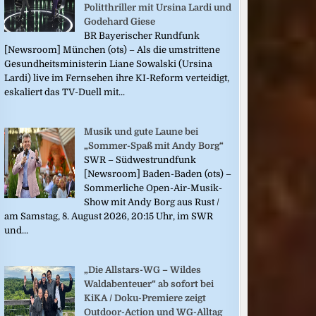
Politthriller mit Ursina Lardi und
Godehard Giese
BR Bayerischer Rundfunk
[Newsroom] München (ots) – Als die umstrittene
Gesundheitsministerin Liane Sowalski (Ursina
Lardi) live im Fernsehen ihre KI-Reform verteidigt,
eskaliert das TV-Duell mit...
Musik und gute Laune bei
„Sommer-Spaß mit Andy Borg“
SWR – Südwestrundfunk
[Newsroom] Baden-Baden (ots) –
Sommerliche Open-Air-Musik-
Show mit Andy Borg aus Rust /
am Samstag, 8. August 2026, 20:15 Uhr, im SWR
und...
„Die Allstars-WG – Wildes
Waldabenteuer“ ab sofort bei
KiKA / Doku-Premiere zeigt
Outdoor-Action und WG-Alltag