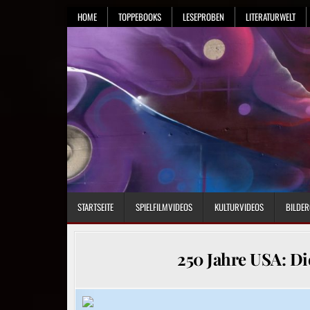
Skip
HOME
TOPPEBOOKS
LESEPROBEN
LITERATURWELT
to
content
STARTSEITE
SPIELFILMVIDEOS
KULTURVIDEOS
BILDER
250 Jahre USA: Di