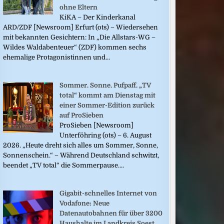
ohne Eltern
KiKA – Der Kinderkanal
ARD/ZDF [Newsroom] Erfurt (ots) – Wiedersehen
mit bekannten Gesichtern: In „Die Allstars-WG –
Wildes Waldabenteuer“ (ZDF) kommen sechs
ehemalige Protagonistinnen und...
Sommer. Sonne. Pufpaff. „TV
total“ kommt am Dienstag mit
einer Sommer-Edition zurück
auf ProSieben
ProSieben [Newsroom]
Unterföhring (ots) – 6. August
2026. „Heute dreht sich alles um Sommer, Sonne,
Sonnenschein.“ – Während Deutschland schwitzt,
beendet „TV total“ die Sommerpause....
Gigabit-schnelles Internet von
Vodafone: Neue
Datenautobahnen für über 3200
Haushalte im Landkreis Soest