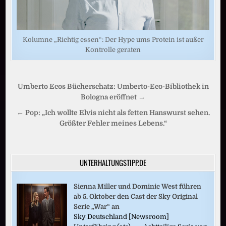
Kolumne „Richtig essen“: Der Hype ums Protein ist außer
Kontrolle geraten
Beitragsnavigation
Umberto Ecos Bücherschatz: Umberto-Eco-Bibliothek in
Bologna eröffnet →
← Pop: „Ich wollte Elvis nicht als fetten Hanswurst sehen.
Größter Fehler meines Lebens.“
UNTERHALTUNGSTIPP.DE
Sienna Miller und Dominic West führen
ab 5. Oktober den Cast der Sky Original
Serie „War“ an
Sky Deutschland [Newsroom]