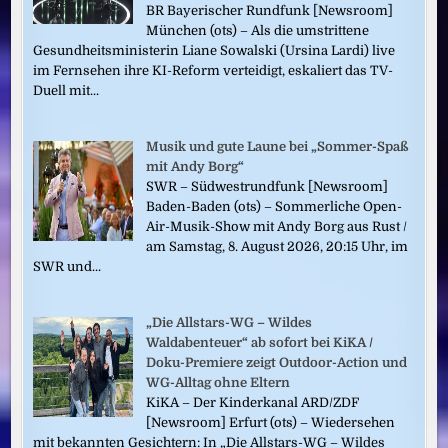
BR Bayerischer Rundfunk [Newsroom]
München (ots) – Als die umstrittene
Gesundheitsministerin Liane Sowalski (Ursina Lardi) live
im Fernsehen ihre KI-Reform verteidigt, eskaliert das TV-
Duell mit...
Musik und gute Laune bei „Sommer-Spaß
mit Andy Borg“
SWR – Südwestrundfunk [Newsroom]
Baden-Baden (ots) – Sommerliche Open-
Air-Musik-Show mit Andy Borg aus Rust /
am Samstag, 8. August 2026, 20:15 Uhr, im
SWR und...
„Die Allstars-WG – Wildes
Waldabenteuer“ ab sofort bei KiKA /
Doku-Premiere zeigt Outdoor-Action und
WG-Alltag ohne Eltern
KiKA – Der Kinderkanal ARD/ZDF
[Newsroom] Erfurt (ots) – Wiedersehen
mit bekannten Gesichtern: In „Die Allstars-WG – Wildes