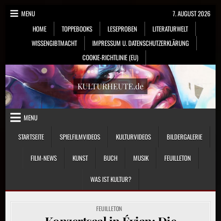
Skip
MENU
7. AUGUST 2026
to
HOME
TOPPEBOOKS
LESEPROBEN
LITERATURWELT
content
WISSENGIBTMACHT
IMPRESSUM U. DATENSCHUTZERKLÄRUNG
COOKIE-RICHTLINIE (EU)
KULTURHEUTE.de
MENU
STARTSEITE
SPIELFILMVIDEOS
KULTURVIDEOS
BILDERGALERIE
FILM-NEWS
KUNST
BUCH
MUSIK
FEUILLETON
WAS IST KULTUR?
POSTED
FEUILLETON
IN
Konzertsaal in Évian: Die