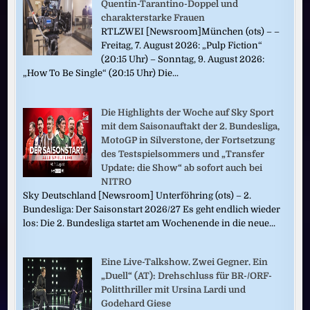
Quentin-Tarantino-Doppel und
charakterstarke Frauen
RTLZWEI [Newsroom]München (ots) – –
Freitag, 7. August 2026: „Pulp Fiction“
(20:15 Uhr) – Sonntag, 9. August 2026:
„How To Be Single“ (20:15 Uhr) Die...
Die Highlights der Woche auf Sky Sport
mit dem Saisonauftakt der 2. Bundesliga,
MotoGP in Silverstone, der Fortsetzung
des Testspielsommers und „Transfer
Update: die Show“ ab sofort auch bei
NITRO
Sky Deutschland [Newsroom] Unterföhring (ots) – 2.
Bundesliga: Der Saisonstart 2026/27 Es geht endlich wieder
los: Die 2. Bundesliga startet am Wochenende in die neue...
Eine Live-Talkshow. Zwei Gegner. Ein
„Duell“ (AT): Drehschluss für BR-/ORF-
Politthriller mit Ursina Lardi und
Godehard Giese