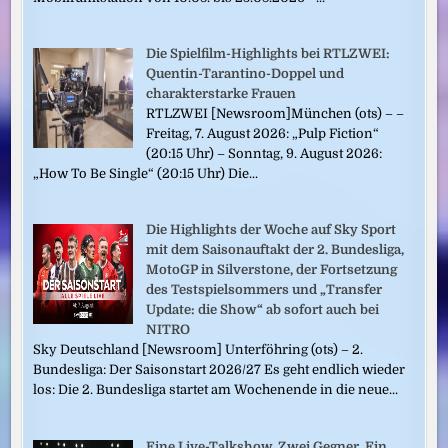
Die Spielfilm-Highlights bei RTLZWEI:
Quentin-Tarantino-Doppel und
charakterstarke Frauen
RTLZWEI [Newsroom]München (ots) – –
Freitag, 7. August 2026: „Pulp Fiction“
(20:15 Uhr) – Sonntag, 9. August 2026:
„How To Be Single“ (20:15 Uhr) Die...
Die Highlights der Woche auf Sky Sport
mit dem Saisonauftakt der 2. Bundesliga,
MotoGP in Silverstone, der Fortsetzung
des Testspielsommers und „Transfer
Update: die Show“ ab sofort auch bei
NITRO
Sky Deutschland [Newsroom] Unterföhring (ots) – 2.
Bundesliga: Der Saisonstart 2026/27 Es geht endlich wieder
los: Die 2. Bundesliga startet am Wochenende in die neue...
Eine Live-Talkshow. Zwei Gegner. Ein