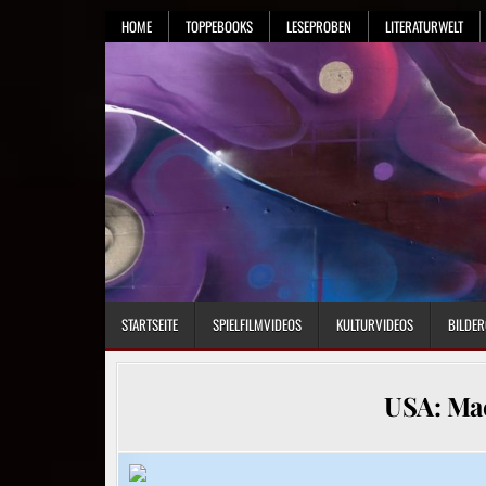
Skip
HOME
TOPPEBOOKS
LESEPROBEN
LITERATURWELT
to
content
STARTSEITE
SPIELFILMVIDEOS
KULTURVIDEOS
BILDER
USA: Mac