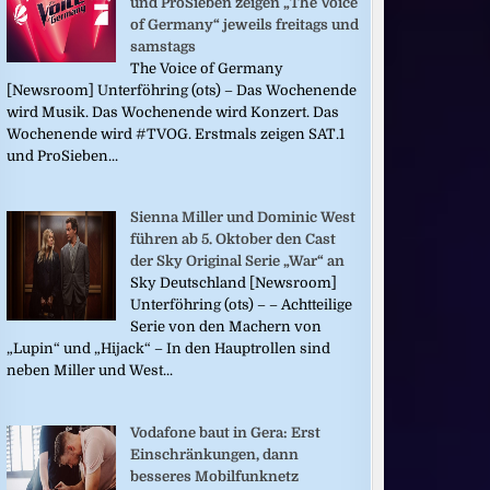
und ProSieben zeigen „The Voice
of Germany“ jeweils freitags und
samstags
The Voice of Germany
[Newsroom] Unterföhring (ots) – Das Wochenende
wird Musik. Das Wochenende wird Konzert. Das
Wochenende wird #TVOG. Erstmals zeigen SAT.1
und ProSieben...
Sienna Miller und Dominic West
führen ab 5. Oktober den Cast
der Sky Original Serie „War“ an
Sky Deutschland [Newsroom]
Unterföhring (ots) – – Achtteilige
Serie von den Machern von
„Lupin“ und „Hijack“ – In den Hauptrollen sind
neben Miller und West...
Vodafone baut in Gera: Erst
Einschränkungen, dann
besseres Mobilfunknetz