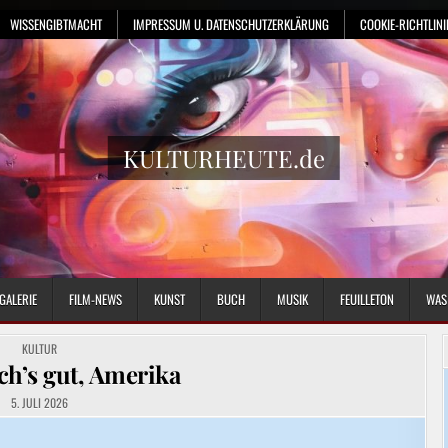
WISSENGIBTMACHT
IMPRESSUM U. DATENSCHUTZERKLÄRUNG
COOKIE-RICHTLINIE
KULTURHEUTE.de
GALERIE
FILM-NEWS
KUNST
BUCH
MUSIK
FEUILLETON
WAS
POSTED
KULTUR
IN
h’s gut, Amerika
5. JULI 2026