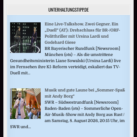
UNTERHALTUNGSTIPP.DE
Eine Live-Talkshow. Zwei Gegner. Ein
„Duell“ (AT): Drehschluss für BR-/ORF-
Politthriller mit Ursina Lardi und
Godehard Giese
BR Bayerischer Rundfunk [Newsroom]
München (ots) – Als die umstrittene
Gesundheitsministerin Liane Sowalski (Ursina Lardi) live
im Fernsehen ihre KI-Reform verteidigt, eskaliert das TV-
Duell mit...
Musik und gute Laune bei „Sommer-Spaß
mit Andy Borg“
SWR – Südwestrundfunk [Newsroom]
Baden-Baden (ots) – Sommerliche Open-
Air-Musik-Show mit Andy Borg aus Rust /
am Samstag, 8. August 2026, 20:15 Uhr, im
SWR und...