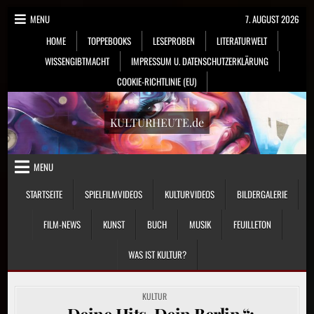
Skip
MENU
7. AUGUST 2026
to
HOME
TOPPEBOOKS
LESEPROBEN
LITERATURWELT
content
WISSENGIBTMACHT
IMPRESSUM U. DATENSCHUTZERKLÄRUNG
COOKIE-RICHTLINIE (EU)
KULTURHEUTE.de
MENU
STARTSEITE
SPIELFILMVIDEOS
KULTURVIDEOS
BILDERGALERIE
FILM-NEWS
KUNST
BUCH
MUSIK
FEUILLETON
WAS IST KULTUR?
POSTED
KULTUR
IN
„Deine Hits. Dein Berlin.“: