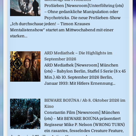
ProSieben [Newsroom]Unterföhring (ots)
– Ohne gedankliche Manipulation oder
Psychotricks. Die neue ProSieben-Show
„Ich durchschaue jeden! – Timon Krauses
Mentalistenshow“ startet am Mittwochabend mit einer
starken...
ARD Mediathek – Die Highlights im
September 2026
ARD Mediathek [Newsroom] München
(ots) – Babylon Berlin, Staffel 5 Serie (8 x 45
Min.) Ab 10. September 2026 Berlin,
Januar 1933: Mit Hitlers Ernennung...
BEWARE BOIÚNA / Ab 8. Oktober 2026 im
Kino
Constantin Film [Newsroom] München
(ots) – Mit BEWARE BOIÚNA präsentiert
Regisseur Mike P. Nelson (WRONG TURN)
ein rasantes, fesselndes Creature Feature,