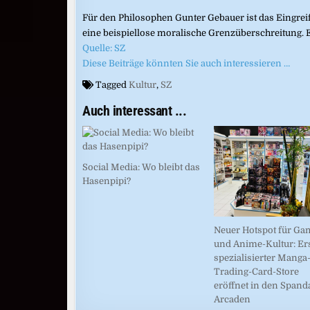
Für den Philosophen Gunter Gebauer ist das Eingre
eine beispiellose moralische Grenzüberschreitung. 
Quelle: SZ
Diese Beiträge könnten Sie auch interessieren …
Tagged
Kultur
,
SZ
Auch interessant ...
Social Media: Wo bleibt das
Hasenpipi?
Neuer Hotspot für Ga
und Anime-Kultur: Er
spezialisierter Manga
Trading-Card-Store
eröffnet in den Spand
Arcaden