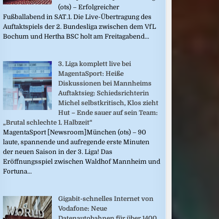
(ots) – Erfolgreicher
Fußballabend in SAT.1. Die Live-Übertragung des
Auftaktspiels der 2. Bundesliga zwischen dem VfL
Bochum und Hertha BSC holt am Freitagabend...
3. Liga komplett live bei
MagentaSport: Heiße
Diskussionen bei Mannheims
Auftaktsieg: Schiedsrichterin
Michel selbstkritisch, Klos zieht
Hut – Ende sauer auf sein Team:
„Brutal schlechte 1. Halbzeit“
MagentaSport [Newsroom]München (ots) – 90
laute, spannende und aufregende erste Minuten
der neuen Saison in der 3. Liga! Das
Eröffnungsspiel zwischen Waldhof Mannheim und
Fortuna...
Gigabit-schnelles Internet von
Vodafone: Neue
Datenautobahnen für über 1400