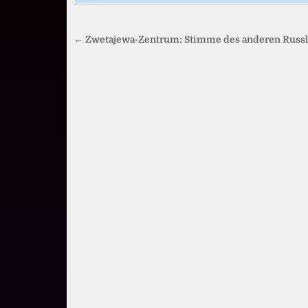
Beitragsnavigation
← Zwetajewa-Zentrum: Stimme des anderen Russ