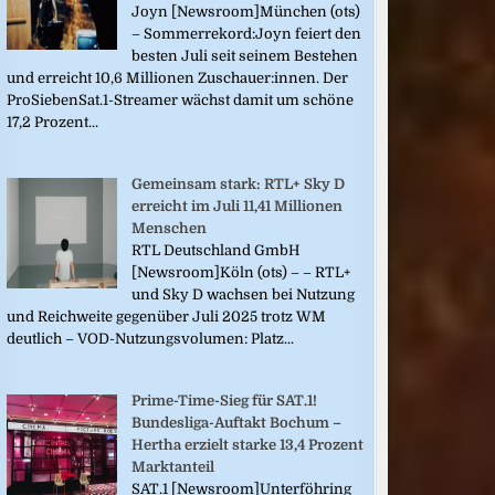
Joyn [Newsroom]München (ots)
– Sommerrekord:Joyn feiert den
besten Juli seit seinem Bestehen
und erreicht 10,6 Millionen Zuschauer:innen. Der
ProSiebenSat.1-Streamer wächst damit um schöne
17,2 Prozent...
Gemeinsam stark: RTL+ Sky D
erreicht im Juli 11,41 Millionen
Menschen
RTL Deutschland GmbH
[Newsroom]Köln (ots) – – RTL+
und Sky D wachsen bei Nutzung
und Reichweite gegenüber Juli 2025 trotz WM
deutlich – VOD-Nutzungsvolumen: Platz...
Prime-Time-Sieg für SAT.1!
Bundesliga-Auftakt Bochum –
Hertha erzielt starke 13,4 Prozent
Marktanteil
SAT.1 [Newsroom]Unterföhring