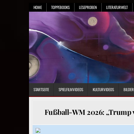
Skip
HOME
TOPPEBOOKS
LESEPROBEN
LITERATURWELT
to
content
STARTSEITE
SPIELFILMVIDEOS
KULTURVIDEOS
BILDER
Fußball-WM 2026: „Trump v