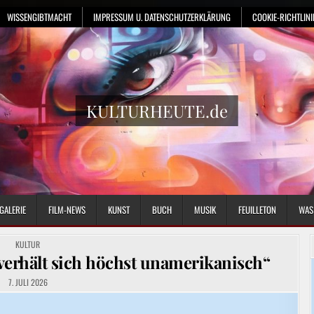
WISSENGIBTMACHT
IMPRESSUM U. DATENSCHUTZERKLÄRUNG
COOKIE-RICHTLINIE
KULTURHEUTE.de
GALERIE
FILM-NEWS
KUNST
BUCH
MUSIK
FEUILLETON
WAS
POSTED
KULTUR
IN
erhält sich höchst unamerikanisch“
7. JULI 2026