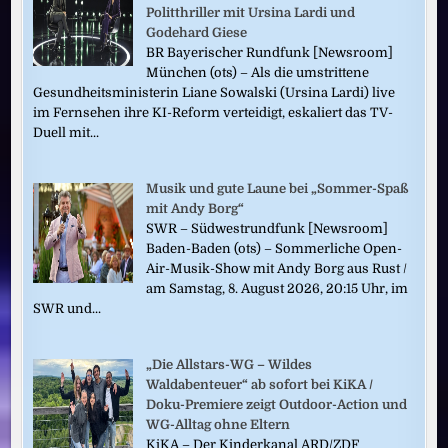
Politthriller mit Ursina Lardi und
Godehard Giese
BR Bayerischer Rundfunk [Newsroom]
München (ots) – Als die umstrittene
Gesundheitsministerin Liane Sowalski (Ursina Lardi) live
im Fernsehen ihre KI-Reform verteidigt, eskaliert das TV-
Duell mit...
Musik und gute Laune bei „Sommer-Spaß
mit Andy Borg“
SWR – Südwestrundfunk [Newsroom]
Baden-Baden (ots) – Sommerliche Open-
Air-Musik-Show mit Andy Borg aus Rust /
am Samstag, 8. August 2026, 20:15 Uhr, im
SWR und...
„Die Allstars-WG – Wildes
Waldabenteuer“ ab sofort bei KiKA /
Doku-Premiere zeigt Outdoor-Action und
WG-Alltag ohne Eltern
KiKA – Der Kinderkanal ARD/ZDF