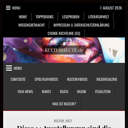
Skip
MENU
7. AUGUST 2026
to
HOME
TOPPEBOOKS
LESEPROBEN
LITERATURWELT
content
WISSENGIBTMACHT
IMPRESSUM U. DATENSCHUTZERKLÄRUNG
COOKIE-RICHTLINIE (EU)
KULTURHEUTE.de
MENU
STARTSEITE
SPIELFILMVIDEOS
KULTURVIDEOS
BILDERGALERIE
FILM-NEWS
KUNST
BUCH
MUSIK
FEUILLETON
WAS IST KULTUR?
POSTED
KULTUR
,
WELT
IN
Diese 14 Ausstellungen sind die