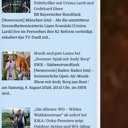
Politthriller mit Ursina Lardi und
Godehard Giese
BR Bayerischer Rundfunk
[Newsroom] München (ots) – Als die umstrittene
Gesundheitsministerin Liane Sowalski (Ursina
Lardi) live im Fernsehen ihre KI-Reform verteidigt,
eskaliert das TV-Duell mit...
Musik und gute Laune bei
„Sommer-Spaß mit Andy Borg“
SWR – Südwestrundfunk
[Newsroom] Baden-Baden (ots) –
Sommerliche Open-Air-Musik-
Show mit Andy Borg aus Rust /
am Samstag, 8. August 2026, 20:15 Uhr, im SWR
und...
„Die Allstars-WG – Wildes
Waldabenteuer“ ab sofort bei
KiKA / Doku-Premiere zeigt
Outdoor-Action und WG-Alltag