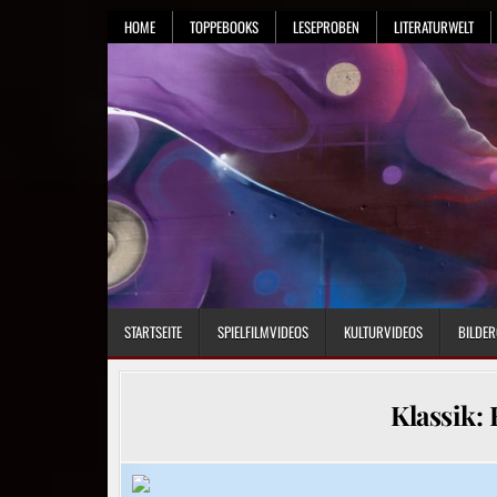
Skip
HOME
TOPPEBOOKS
LESEPROBEN
LITERATURWELT
to
content
STARTSEITE
SPIELFILMVIDEOS
KULTURVIDEOS
BILDER
Klassik: 