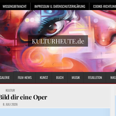
WISSENGIBTMACHT
IMPRESSUM U. DATENSCHUTZERKLÄRUNG
COOKIE-RICHTLINIE
KULTURHEUTE.de
GALERIE
FILM-NEWS
KUNST
BUCH
MUSIK
FEUILLETON
WAS
POSTED
KULTUR
IN
Bild dir eine Oper
8. JULI 2026