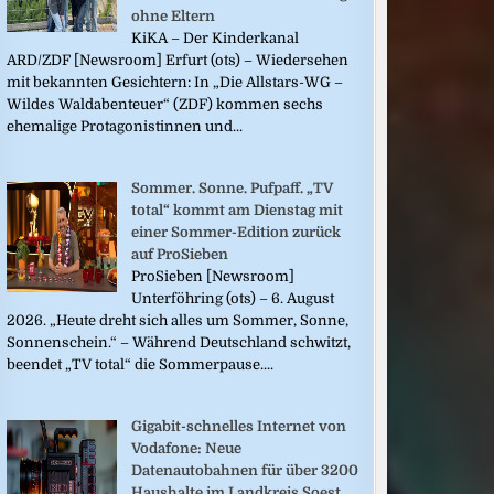
ohne Eltern
KiKA – Der Kinderkanal
ARD/ZDF [Newsroom] Erfurt (ots) – Wiedersehen
mit bekannten Gesichtern: In „Die Allstars-WG –
Wildes Waldabenteuer“ (ZDF) kommen sechs
ehemalige Protagonistinnen und...
Sommer. Sonne. Pufpaff. „TV
total“ kommt am Dienstag mit
einer Sommer-Edition zurück
auf ProSieben
ProSieben [Newsroom]
Unterföhring (ots) – 6. August
2026. „Heute dreht sich alles um Sommer, Sonne,
Sonnenschein.“ – Während Deutschland schwitzt,
beendet „TV total“ die Sommerpause....
Gigabit-schnelles Internet von
Vodafone: Neue
Datenautobahnen für über 3200
Haushalte im Landkreis Soest