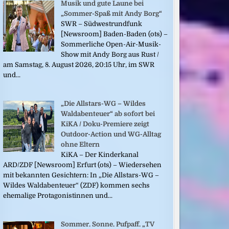
Musik und gute Laune bei
„Sommer-Spaß mit Andy Borg“
SWR – Südwestrundfunk
[Newsroom] Baden-Baden (ots) –
Sommerliche Open-Air-Musik-
Show mit Andy Borg aus Rust /
am Samstag, 8. August 2026, 20:15 Uhr, im SWR
und...
„Die Allstars-WG – Wildes
Waldabenteuer“ ab sofort bei
KiKA / Doku-Premiere zeigt
Outdoor-Action und WG-Alltag
ohne Eltern
KiKA – Der Kinderkanal
ARD/ZDF [Newsroom] Erfurt (ots) – Wiedersehen
mit bekannten Gesichtern: In „Die Allstars-WG –
Wildes Waldabenteuer“ (ZDF) kommen sechs
ehemalige Protagonistinnen und...
Sommer. Sonne. Pufpaff. „TV