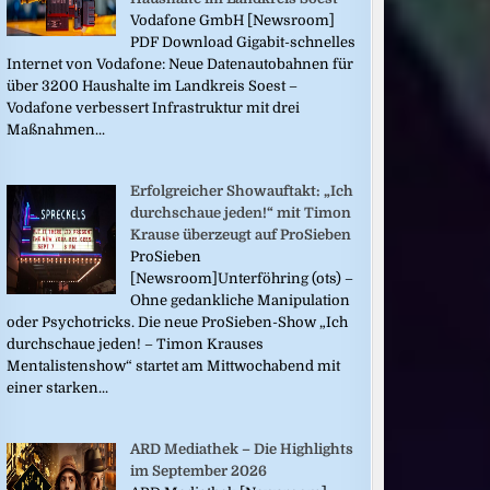
Vodafone GmbH [Newsroom]
PDF Download Gigabit-schnelles
Internet von Vodafone: Neue Datenautobahnen für
über 3200 Haushalte im Landkreis Soest –
Vodafone verbessert Infrastruktur mit drei
Maßnahmen...
Erfolgreicher Showauftakt: „Ich
durchschaue jeden!“ mit Timon
Krause überzeugt auf ProSieben
ProSieben
[Newsroom]Unterföhring (ots) –
Ohne gedankliche Manipulation
oder Psychotricks. Die neue ProSieben-Show „Ich
durchschaue jeden! – Timon Krauses
Mentalistenshow“ startet am Mittwochabend mit
einer starken...
ARD Mediathek – Die Highlights
im September 2026