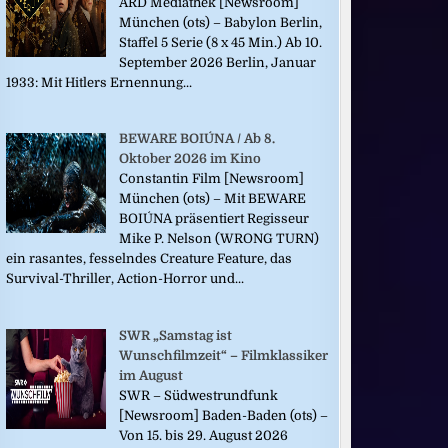
ARD Mediathek [Newsroom]
München (ots) – Babylon Berlin,
Staffel 5 Serie (8 x 45 Min.) Ab 10.
September 2026 Berlin, Januar
1933: Mit Hitlers Ernennung...
BEWARE BOIÚNA / Ab 8.
Oktober 2026 im Kino
Constantin Film [Newsroom]
München (ots) – Mit BEWARE
BOIÚNA präsentiert Regisseur
Mike P. Nelson (WRONG TURN)
ein rasantes, fesselndes Creature Feature, das
Survival-Thriller, Action-Horror und...
SWR „Samstag ist
Wunschfilmzeit“ – Filmklassiker
im August
SWR – Südwestrundfunk
[Newsroom] Baden-Baden (ots) –
Von 15. bis 29. August 2026