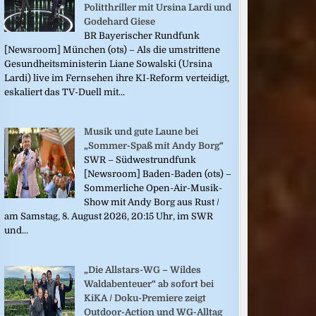
Politthriller mit Ursina Lardi und
Godehard Giese
BR Bayerischer Rundfunk
[Newsroom] München (ots) – Als die umstrittene
Gesundheitsministerin Liane Sowalski (Ursina
Lardi) live im Fernsehen ihre KI-Reform verteidigt,
eskaliert das TV-Duell mit...
Musik und gute Laune bei
„Sommer-Spaß mit Andy Borg“
SWR – Südwestrundfunk
[Newsroom] Baden-Baden (ots) –
Sommerliche Open-Air-Musik-
Show mit Andy Borg aus Rust /
am Samstag, 8. August 2026, 20:15 Uhr, im SWR
und...
„Die Allstars-WG – Wildes
Waldabenteuer“ ab sofort bei
KiKA / Doku-Premiere zeigt
Outdoor-Action und WG-Alltag