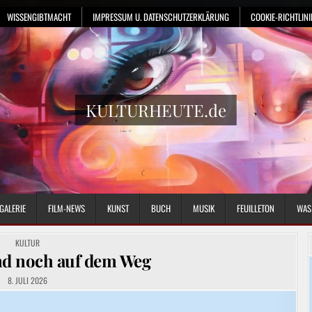
WISSENGIBTMACHT
IMPRESSUM U. DATENSCHUTZERKLÄRUNG
COOKIE-RICHTLINIE
KULTURHEUTE.de
GALERIE
FILM-NEWS
KUNST
BUCH
MUSIK
FEUILLETON
WAS
POSTED
KULTUR
IN
nd noch auf dem Weg
8. JULI 2026