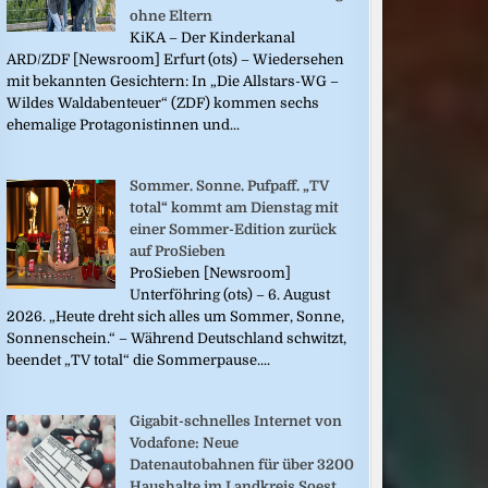
ohne Eltern
KiKA – Der Kinderkanal
ARD/ZDF [Newsroom] Erfurt (ots) – Wiedersehen
mit bekannten Gesichtern: In „Die Allstars-WG –
Wildes Waldabenteuer“ (ZDF) kommen sechs
ehemalige Protagonistinnen und...
Sommer. Sonne. Pufpaff. „TV
total“ kommt am Dienstag mit
einer Sommer-Edition zurück
auf ProSieben
ProSieben [Newsroom]
Unterföhring (ots) – 6. August
2026. „Heute dreht sich alles um Sommer, Sonne,
Sonnenschein.“ – Während Deutschland schwitzt,
beendet „TV total“ die Sommerpause....
Gigabit-schnelles Internet von
Vodafone: Neue
Datenautobahnen für über 3200
Haushalte im Landkreis Soest