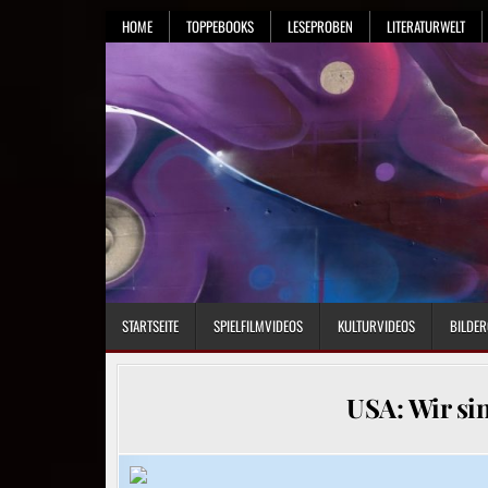
Skip
HOME
TOPPEBOOKS
LESEPROBEN
LITERATURWELT
to
content
STARTSEITE
SPIELFILMVIDEOS
KULTURVIDEOS
BILDER
USA: Wir si