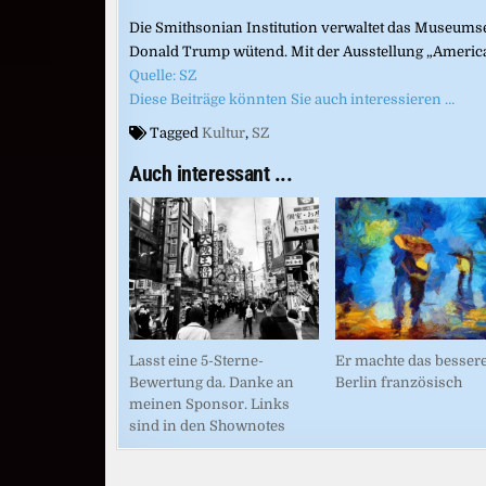
Die Smithsonian Institution verwaltet das Museumse
Donald Trump wütend. Mit der Ausstellung „American
Quelle: SZ
Diese Beiträge könnten Sie auch interessieren …
Tagged
Kultur
,
SZ
Auch interessant ...
Lasst eine 5-Sterne-
Er machte das besser
Bewertung da. Danke an
Berlin französisch
meinen Sponsor. Links
sind in den Shownotes