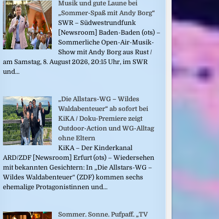
Musik und gute Laune bei
„Sommer-Spaß mit Andy Borg“
SWR – Südwestrundfunk
[Newsroom] Baden-Baden (ots) –
Sommerliche Open-Air-Musik-
Show mit Andy Borg aus Rust /
am Samstag, 8. August 2026, 20:15 Uhr, im SWR
und...
„Die Allstars-WG – Wildes
Waldabenteuer“ ab sofort bei
KiKA / Doku-Premiere zeigt
Outdoor-Action und WG-Alltag
ohne Eltern
KiKA – Der Kinderkanal
ARD/ZDF [Newsroom] Erfurt (ots) – Wiedersehen
mit bekannten Gesichtern: In „Die Allstars-WG –
Wildes Waldabenteuer“ (ZDF) kommen sechs
ehemalige Protagonistinnen und...
Sommer. Sonne. Pufpaff. „TV