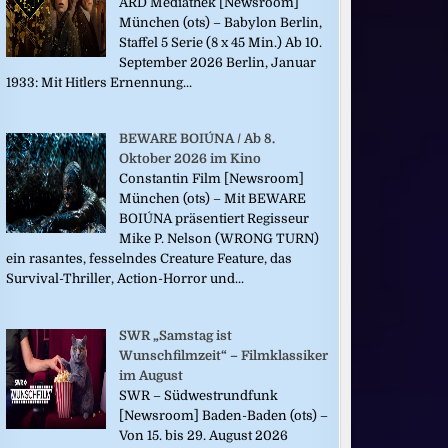
ARD Mediathek [Newsroom]
München (ots) – Babylon Berlin,
Staffel 5 Serie (8 x 45 Min.) Ab 10.
September 2026 Berlin, Januar
1933: Mit Hitlers Ernennung...
BEWARE BOIÚNA / Ab 8.
Oktober 2026 im Kino
Constantin Film [Newsroom]
München (ots) – Mit BEWARE
BOIÚNA präsentiert Regisseur
Mike P. Nelson (WRONG TURN)
ein rasantes, fesselndes Creature Feature, das
Survival-Thriller, Action-Horror und...
SWR „Samstag ist
Wunschfilmzeit“ – Filmklassiker
im August
SWR – Südwestrundfunk
[Newsroom] Baden-Baden (ots) –
Von 15. bis 29. August 2026