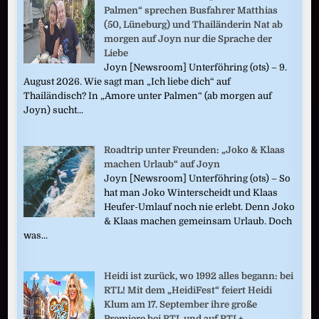
Palmen“ sprechen Busfahrer Matthias
(50, Lüneburg) und Thailänderin Nat ab
morgen auf Joyn nur die Sprache der
Liebe
Joyn [Newsroom] Unterföhring (ots) – 9.
August 2026. Wie sagt man „Ich liebe dich“ auf
Thailändisch? In „Amore unter Palmen“ (ab morgen auf
Joyn) sucht...
Roadtrip unter Freunden: „Joko & Klaas
machen Urlaub“ auf Joyn
Joyn [Newsroom] Unterföhring (ots) – So
hat man Joko Winterscheidt und Klaas
Heufer-Umlauf noch nie erlebt. Denn Joko
& Klaas machen gemeinsam Urlaub. Doch
was...
Heidi ist zurück, wo 1992 alles begann: bei
RTL! Mit dem „HeidiFest“ feiert Heidi
Klum am 17. September ihre große
Premiere bei RTL und auf RTL+