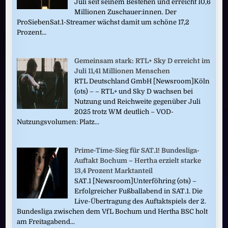
Juli seit seinem Bestehen und erreicht 10,6
Millionen Zuschauer:innen. Der
ProSiebenSat.1-Streamer wächst damit um schöne 17,2
Prozent...
Gemeinsam stark: RTL+ Sky D erreicht im
Juli 11,41 Millionen Menschen
RTL Deutschland GmbH [Newsroom]Köln
(ots) – – RTL+ und Sky D wachsen bei
Nutzung und Reichweite gegenüber Juli
2025 trotz WM deutlich – VOD-
Nutzungsvolumen: Platz...
Prime-Time-Sieg für SAT.1! Bundesliga-
Auftakt Bochum – Hertha erzielt starke
13,4 Prozent Marktanteil
SAT.1 [Newsroom]Unterföhring (ots) –
Erfolgreicher Fußballabend in SAT.1. Die
Live-Übertragung des Auftaktspiels der 2.
Bundesliga zwischen dem VfL Bochum und Hertha BSC holt
am Freitagabend...