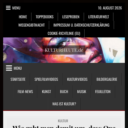
Skip
MENU
10. AUGUST 2026
to
HOME
TOPPEBOOKS
LESEPROBEN
LITERATURWELT
content
WISSENGIBTMACHT
IMPRESSUM U. DATENSCHUTZERKLÄRUNG
COOKIE-RICHTLINIE (EU)
KULTURHEUTE.de
MENU
STARTSEITE
SPIELFILMVIDEOS
KULTURVIDEOS
BILDERGALERIE
FILM-NEWS
KUNST
BUCH
MUSIK
FEUILLETON
WAS IST KULTUR?
POSTED
KULTUR
IN
Wie geht man damit um, dass Opa