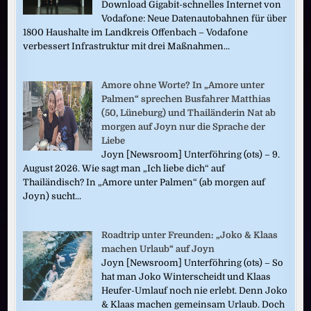
Download Gigabit-schnelles Internet von
Vodafone: Neue Datenautobahnen für über
1800 Haushalte im Landkreis Offenbach – Vodafone
verbessert Infrastruktur mit drei Maßnahmen...
Amore ohne Worte? In „Amore unter
Palmen“ sprechen Busfahrer Matthias
(50, Lüneburg) und Thailänderin Nat ab
morgen auf Joyn nur die Sprache der
Liebe
Joyn [Newsroom] Unterföhring (ots) – 9.
August 2026. Wie sagt man „Ich liebe dich“ auf
Thailändisch? In „Amore unter Palmen“ (ab morgen auf
Joyn) sucht...
Roadtrip unter Freunden: „Joko & Klaas
machen Urlaub“ auf Joyn
Joyn [Newsroom] Unterföhring (ots) – So
hat man Joko Winterscheidt und Klaas
Heufer-Umlauf noch nie erlebt. Denn Joko
& Klaas machen gemeinsam Urlaub. Doch