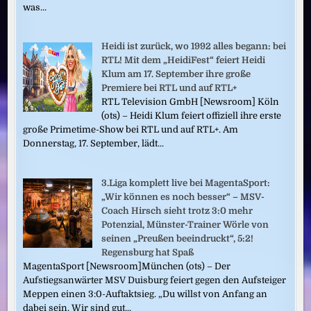
was...
Heidi ist zurück, wo 1992 alles begann: bei
RTL! Mit dem „HeidiFest“ feiert Heidi
Klum am 17. September ihre große
Premiere bei RTL und auf RTL+
RTL Television GmbH [Newsroom] Köln
(ots) – Heidi Klum feiert offiziell ihre erste
große Primetime-Show bei RTL und auf RTL+. Am
Donnerstag, 17. September, lädt...
3.Liga komplett live bei MagentaSport:
„Wir können es noch besser“ – MSV-
Coach Hirsch sieht trotz 3:0 mehr
Potenzial, Münster-Trainer Wörle von
seinen „Preußen beeindruckt“, 5:2!
Regensburg hat Spaß
MagentaSport [Newsroom]München (ots) – Der
Aufstiegsanwärter MSV Duisburg feiert gegen den Aufsteiger
Meppen einen 3:0-Auftaktsieg. „Du willst von Anfang an
dabei sein. Wir sind gut...