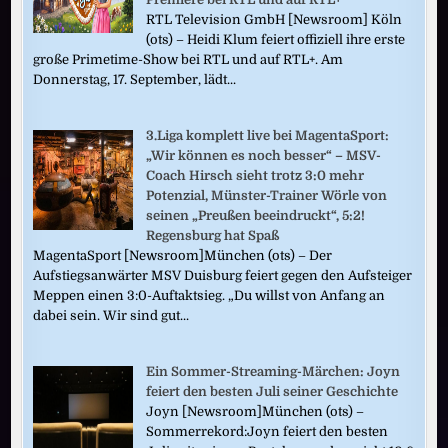
RTL Television GmbH [Newsroom] Köln
(ots) – Heidi Klum feiert offiziell ihre erste
große Primetime-Show bei RTL und auf RTL+. Am
Donnerstag, 17. September, lädt...
3.Liga komplett live bei MagentaSport:
„Wir können es noch besser“ – MSV-
Coach Hirsch sieht trotz 3:0 mehr
Potenzial, Münster-Trainer Wörle von
seinen „Preußen beeindruckt“, 5:2!
Regensburg hat Spaß
MagentaSport [Newsroom]München (ots) – Der
Aufstiegsanwärter MSV Duisburg feiert gegen den Aufsteiger
Meppen einen 3:0-Auftaktsieg. „Du willst von Anfang an
dabei sein. Wir sind gut...
Ein Sommer-Streaming-Märchen: Joyn
feiert den besten Juli seiner Geschichte
Joyn [Newsroom]München (ots) –
Sommerrekord:Joyn feiert den besten