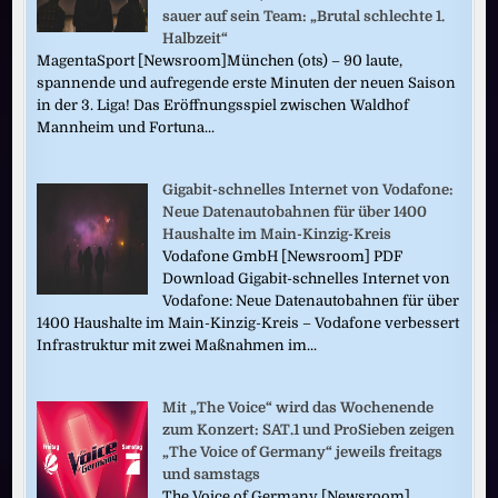
sauer auf sein Team: „Brutal schlechte 1.
Halbzeit“
MagentaSport [Newsroom]München (ots) – 90 laute,
spannende und aufregende erste Minuten der neuen Saison
in der 3. Liga! Das Eröffnungsspiel zwischen Waldhof
Mannheim und Fortuna...
Gigabit-schnelles Internet von Vodafone:
Neue Datenautobahnen für über 1400
Haushalte im Main-Kinzig-Kreis
Vodafone GmbH [Newsroom] PDF
Download Gigabit-schnelles Internet von
Vodafone: Neue Datenautobahnen für über
1400 Haushalte im Main-Kinzig-Kreis – Vodafone verbessert
Infrastruktur mit zwei Maßnahmen im...
Mit „The Voice“ wird das Wochenende
zum Konzert: SAT.1 und ProSieben zeigen
„The Voice of Germany“ jeweils freitags
und samstags
The Voice of Germany [Newsroom]