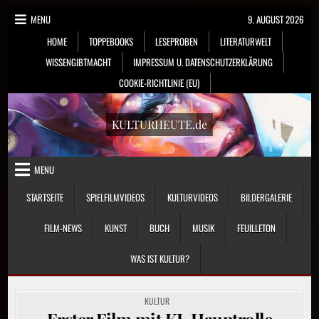
Skip
MENU
9. AUGUST 2026
to
HOME
TOPPEBOOKS
LESEPROBEN
LITERATURWELT
content
WISSENGIBTMACHT
IMPRESSUM U. DATENSCHUTZERKLÄRUNG
COOKIE-RICHTLINIE (EU)
KULTURHEUTE.de
MENU
STARTSEITE
SPIELFILMVIDEOS
KULTURVIDEOS
BILDERGALERIE
FILM-NEWS
KUNST
BUCH
MUSIK
FEUILLETON
WAS IST KULTUR?
POSTED
KULTUR
IN
Erster Film mit KI-Hauptrolle