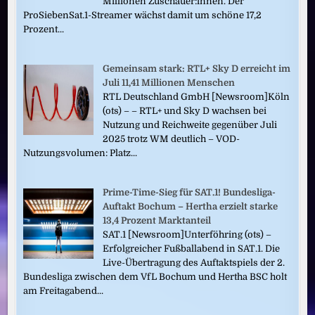
Millionen Zuschauer:innen. Der
ProSiebenSat.1-Streamer wächst damit um schöne 17,2
Prozent...
Gemeinsam stark: RTL+ Sky D erreicht im
Juli 11,41 Millionen Menschen
RTL Deutschland GmbH [Newsroom]Köln
(ots) – – RTL+ und Sky D wachsen bei
Nutzung und Reichweite gegenüber Juli
2025 trotz WM deutlich – VOD-
Nutzungsvolumen: Platz...
Prime-Time-Sieg für SAT.1! Bundesliga-
Auftakt Bochum – Hertha erzielt starke
13,4 Prozent Marktanteil
SAT.1 [Newsroom]Unterföhring (ots) –
Erfolgreicher Fußballabend in SAT.1. Die
Live-Übertragung des Auftaktspiels der 2.
Bundesliga zwischen dem VfL Bochum und Hertha BSC holt
am Freitagabend...