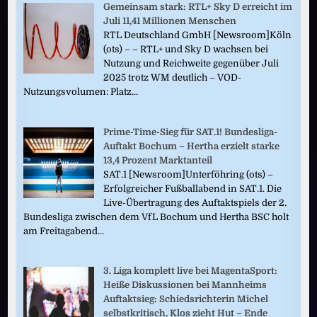
Gemeinsam stark: RTL+ Sky D erreicht im
Juli 11,41 Millionen Menschen
RTL Deutschland GmbH [Newsroom]Köln
(ots) – – RTL+ und Sky D wachsen bei
Nutzung und Reichweite gegenüber Juli
2025 trotz WM deutlich – VOD-
Nutzungsvolumen: Platz...
Prime-Time-Sieg für SAT.1! Bundesliga-
Auftakt Bochum – Hertha erzielt starke
13,4 Prozent Marktanteil
SAT.1 [Newsroom]Unterföhring (ots) –
Erfolgreicher Fußballabend in SAT.1. Die
Live-Übertragung des Auftaktspiels der 2.
Bundesliga zwischen dem VfL Bochum und Hertha BSC holt
am Freitagabend...
3. Liga komplett live bei MagentaSport:
Heiße Diskussionen bei Mannheims
Auftaktsieg: Schiedsrichterin Michel
selbstkritisch, Klos zieht Hut – Ende