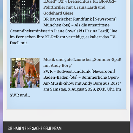
„Duell“ (AT): Drehschluss für BR-/ORF-
Politthriller mit Ursina Lardi und
Godehard Giese
BR Bayerischer Rundfunk [Newsroom]
München (ots) – Als die umstrittene
Gesundheitsministerin Liane Sowalski (Ursina Lardi) live
im Fernsehen ihre KI-Reform verteidigt, eskaliert das TV-
Duell mit...
Musik und gute Laune bei „Sommer-Spaß
mit Andy Borg“
SWR – Südwestrundfunk [Newsroom]
Baden-Baden (ots) – Sommerliche Open-
Air-Musik-Show mit Andy Borg aus Rust /
am Samstag, 8. August 2026, 20:15 Uhr, im
SWR und...
SIE HABEN EINE SACHE GEMEINSAM