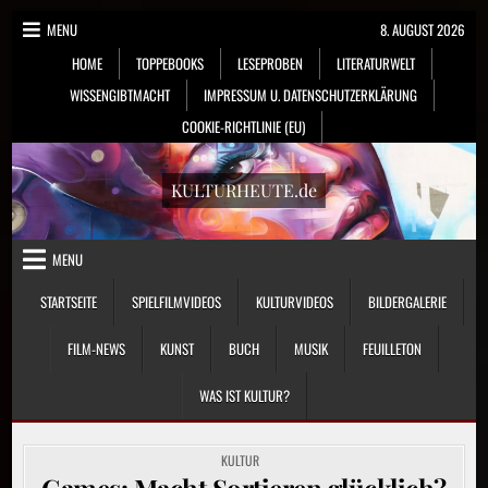
Skip
MENU
8. AUGUST 2026
to
HOME
TOPPEBOOKS
LESEPROBEN
LITERATURWELT
content
WISSENGIBTMACHT
IMPRESSUM U. DATENSCHUTZERKLÄRUNG
COOKIE-RICHTLINIE (EU)
KULTURHEUTE.de
MENU
STARTSEITE
SPIELFILMVIDEOS
KULTURVIDEOS
BILDERGALERIE
FILM-NEWS
KUNST
BUCH
MUSIK
FEUILLETON
WAS IST KULTUR?
POSTED
KULTUR
IN
Games: Macht Sortieren glücklich?