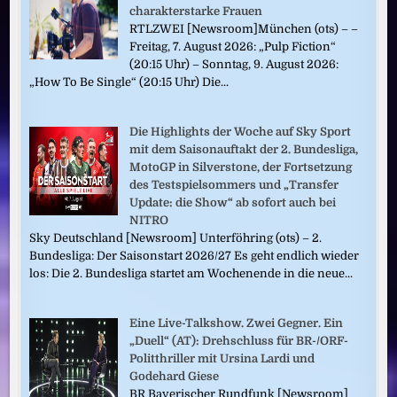
charakterstarke Frauen
RTLZWEI [Newsroom]München (ots) – –
Freitag, 7. August 2026: „Pulp Fiction“
(20:15 Uhr) – Sonntag, 9. August 2026:
„How To Be Single“ (20:15 Uhr) Die...
Die Highlights der Woche auf Sky Sport
mit dem Saisonauftakt der 2. Bundesliga,
MotoGP in Silverstone, der Fortsetzung
des Testspielsommers und „Transfer
Update: die Show“ ab sofort auch bei
NITRO
Sky Deutschland [Newsroom] Unterföhring (ots) – 2.
Bundesliga: Der Saisonstart 2026/27 Es geht endlich wieder
los: Die 2. Bundesliga startet am Wochenende in die neue...
Eine Live-Talkshow. Zwei Gegner. Ein
„Duell“ (AT): Drehschluss für BR-/ORF-
Politthriller mit Ursina Lardi und
Godehard Giese
BR Bayerischer Rundfunk [Newsroom]