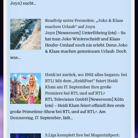
Joyn) sucht...
Roadtrip unter Freunden: „Joko & Klaas
machen Urlaub“ auf Joyn
Joyn [Newsroom] Unterföhring (ots) – So
hat man Joko Winterscheidt und Klaas
Heufer-Umlauf noch nie erlebt. Denn Joko
& Klaas machen gemeinsam Urlaub. Doch
was...
Heidi ist zurück, wo 1992 alles begann: bei
RTL! Mit dem „HeidiFest“ feiert Heidi
Klum am 17. September ihre große
Premiere bei RTL und auf RTL+
RTL Television GmbH [Newsroom] Köln
(ots) – Heidi Klum feiert offiziell ihre erste
große Primetime-Show bei RTL und auf RTL+. Am
Donnerstag, 17. September, lädt...
3.Liga komplett live bei MagentaSport: