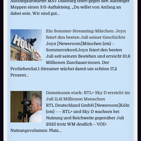
Aufstiegsanwärter MSV Duisburg feiert gegen den Aufsteiger
Meppen einen 3:0-Auftaktsieg. „Du willst von Anfang an
dabei sein. Wir sind gut...
Ein Sommer-Streaming-Märchen: Joyn
feiert den besten Juli seiner Geschichte
Joyn [Newsroom]München (ots) –
Sommerrekord:Joyn feiert den besten
Juli seit seinem Bestehen und erreicht 10,6
Millionen Zuschauer:innen. Der
ProSiebenSat.1-Streamer wächst damit um schöne 17,2
Prozent...
Gemeinsam stark: RTL+ Sky D erreicht im
Juli 11,41 Millionen Menschen
RTL Deutschland GmbH [Newsroom]Köln
(ots) – – RTL+ und Sky D wachsen bei
Nutzung und Reichweite gegenüber Juli
2025 trotz WM deutlich – VOD-
Nutzungsvolumen: Platz...