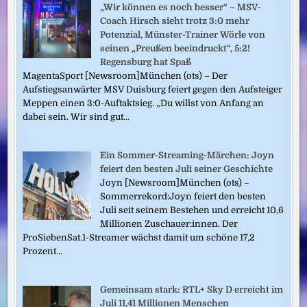
„Wir können es noch besser“ – MSV-
Coach Hirsch sieht trotz 3:0 mehr
Potenzial, Münster-Trainer Wörle von
seinen „Preußen beeindruckt“, 5:2!
Regensburg hat Spaß
MagentaSport [Newsroom]München (ots) – Der
Aufstiegsanwärter MSV Duisburg feiert gegen den Aufsteiger
Meppen einen 3:0-Auftaktsieg. „Du willst von Anfang an
dabei sein. Wir sind gut...
Ein Sommer-Streaming-Märchen: Joyn
feiert den besten Juli seiner Geschichte
Joyn [Newsroom]München (ots) –
Sommerrekord:Joyn feiert den besten
Juli seit seinem Bestehen und erreicht 10,6
Millionen Zuschauer:innen. Der
ProSiebenSat.1-Streamer wächst damit um schöne 17,2
Prozent...
Gemeinsam stark: RTL+ Sky D erreicht im
Juli 11,41 Millionen Menschen