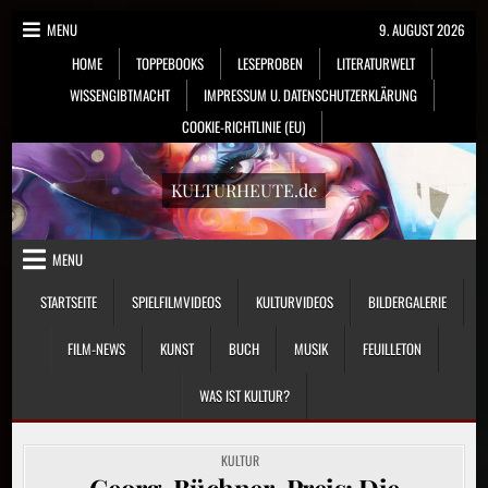
Skip
MENU
9. AUGUST 2026
to
HOME
TOPPEBOOKS
LESEPROBEN
LITERATURWELT
content
WISSENGIBTMACHT
IMPRESSUM U. DATENSCHUTZERKLÄRUNG
COOKIE-RICHTLINIE (EU)
KULTURHEUTE.de
MENU
STARTSEITE
SPIELFILMVIDEOS
KULTURVIDEOS
BILDERGALERIE
FILM-NEWS
KUNST
BUCH
MUSIK
FEUILLETON
WAS IST KULTUR?
POSTED
KULTUR
IN
Georg-Büchner-Preis: Die