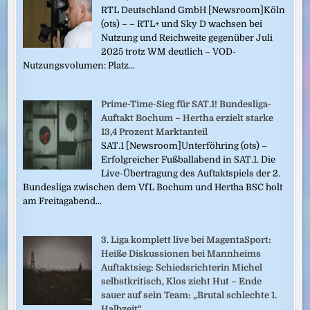
RTL Deutschland GmbH [Newsroom]Köln
(ots) – – RTL+ und Sky D wachsen bei
Nutzung und Reichweite gegenüber Juli
2025 trotz WM deutlich – VOD-
Nutzungsvolumen: Platz...
Prime-Time-Sieg für SAT.1! Bundesliga-
Auftakt Bochum – Hertha erzielt starke
13,4 Prozent Marktanteil
SAT.1 [Newsroom]Unterföhring (ots) –
Erfolgreicher Fußballabend in SAT.1. Die
Live-Übertragung des Auftaktspiels der 2.
Bundesliga zwischen dem VfL Bochum und Hertha BSC holt
am Freitagabend...
3. Liga komplett live bei MagentaSport:
Heiße Diskussionen bei Mannheims
Auftaktsieg: Schiedsrichterin Michel
selbstkritisch, Klos zieht Hut – Ende
sauer auf sein Team: „Brutal schlechte 1.
Halbzeit“