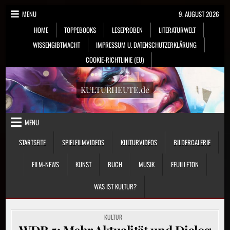
Skip
MENU
9. AUGUST 2026
to
HOME
TOPPEBOOKS
LESEPROBEN
LITERATURWELT
content
WISSENGIBTMACHT
IMPRESSUM U. DATENSCHUTZERKLÄRUNG
COOKIE-RICHTLINIE (EU)
KULTURHEUTE.de
MENU
STARTSEITE
SPIELFILMVIDEOS
KULTURVIDEOS
BILDERGALERIE
FILM-NEWS
KUNST
BUCH
MUSIK
FEUILLETON
WAS IST KULTUR?
POSTED
KULTUR
IN
WDR 5: Mehr Aktualität und Dialog