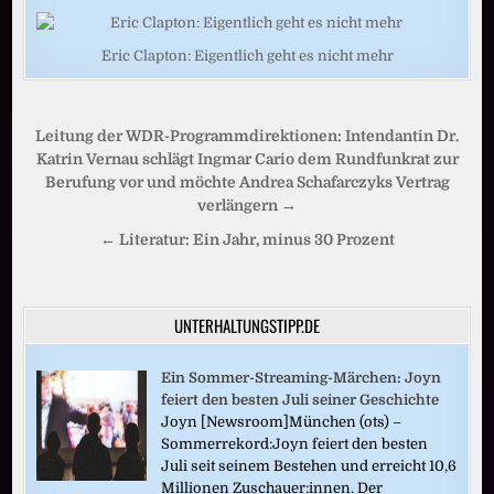
Eric Clapton: Eigentlich geht es nicht mehr
Beitragsnavigation
Leitung der WDR-Programmdirektionen: Intendantin Dr.
Katrin Vernau schlägt Ingmar Cario dem Rundfunkrat zur
Berufung vor und möchte Andrea Schafarczyks Vertrag
verlängern →
← Literatur: Ein Jahr, minus 30 Prozent
UNTERHALTUNGSTIPP.DE
Ein Sommer-Streaming-Märchen: Joyn
feiert den besten Juli seiner Geschichte
Joyn [Newsroom]München (ots) –
Sommerrekord:Joyn feiert den besten
Juli seit seinem Bestehen und erreicht 10,6
Millionen Zuschauer:innen. Der