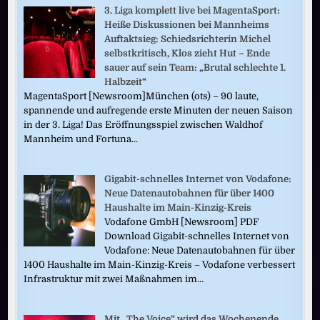
3. Liga komplett live bei MagentaSport:
Heiße Diskussionen bei Mannheims
Auftaktsieg: Schiedsrichterin Michel
selbstkritisch, Klos zieht Hut – Ende
sauer auf sein Team: „Brutal schlechte 1.
Halbzeit“
MagentaSport [Newsroom]München (ots) – 90 laute,
spannende und aufregende erste Minuten der neuen Saison
in der 3. Liga! Das Eröffnungsspiel zwischen Waldhof
Mannheim und Fortuna...
Gigabit-schnelles Internet von Vodafone:
Neue Datenautobahnen für über 1400
Haushalte im Main-Kinzig-Kreis
Vodafone GmbH [Newsroom] PDF
Download Gigabit-schnelles Internet von
Vodafone: Neue Datenautobahnen für über
1400 Haushalte im Main-Kinzig-Kreis – Vodafone verbessert
Infrastruktur mit zwei Maßnahmen im...
Mit „The Voice“ wird das Wochenende