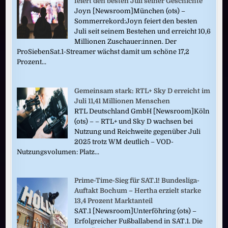
feiert den besten Juli seiner Geschichte
Joyn [Newsroom]München (ots) –
Sommerrekord:Joyn feiert den besten
Juli seit seinem Bestehen und erreicht 10,6
Millionen Zuschauer:innen. Der
ProSiebenSat.1-Streamer wächst damit um schöne 17,2
Prozent...
Gemeinsam stark: RTL+ Sky D erreicht im
Juli 11,41 Millionen Menschen
RTL Deutschland GmbH [Newsroom]Köln
(ots) – – RTL+ und Sky D wachsen bei
Nutzung und Reichweite gegenüber Juli
2025 trotz WM deutlich – VOD-
Nutzungsvolumen: Platz...
Prime-Time-Sieg für SAT.1! Bundesliga-
Auftakt Bochum – Hertha erzielt starke
13,4 Prozent Marktanteil
SAT.1 [Newsroom]Unterföhring (ots) –
Erfolgreicher Fußballabend in SAT.1. Die